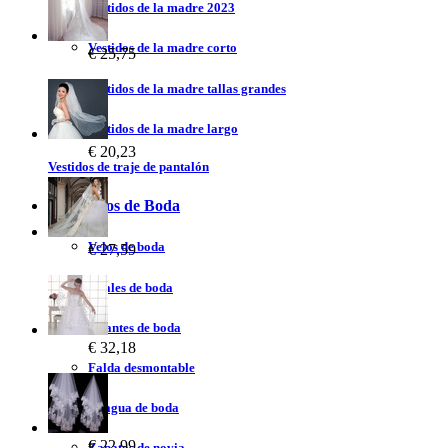
Vestidos de la madre 2023
Vestidos de la madre corto
€ 25,75
Vestidos de la madre tallas grandes
Vestidos de la madre largo
€ 20,23
Vestidos de traje de pantalón
Accesorios de Boda
Velos de boda
€ 27,59
Chales de boda
Guantes de boda
€ 32,18
Falda desmontable
Enagua de boda
€ 22,99
Zapatos de novia