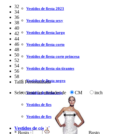
32
Vestidos de fiesta 2023
34
36
Vestidos de fiesta sexy
38
40
Vestidos de fiesta largo
42
44
46
Vestidos de fiesta corto
48
50
Vestidos de fiesta corte princesa
52
54
Vestidos de fiesta sin tirantes
56
58
Vestidos de fiesta negro
Talla Personalizada
Seleccionar las unidades de
CM
inch
Vestidos de fiesta rojo
Vestidos de fiesta amarillo
Vestidos de fiesta azul
Vestidos de cóctel
*
Busto :
Busto