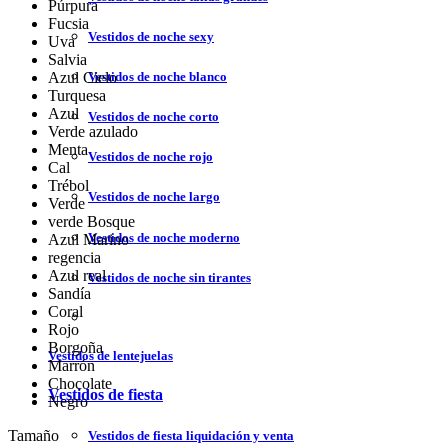
Púrpura
Fucsia
Vestidos de noche sexy
Uva
Salvia
Vestidos de noche blanco
Azul Cielo
Turquesa
Azul
Vestidos de noche corto
Verde azulado
Menta
Vestidos de noche rojo
Cal
Trébol
Vestidos de noche largo
Verde
verde Bosque
Vestidos de noche moderno
Azul Marino
regencia
Azul real
Vestidos de noche sin tirantes
Sandía
Coral
Rojo
Borgoña
Vestidos de lentejuelas
Marrón
Chocolate
Vestidos de fiesta
Negro
Tamaño
Vestidos de fiesta liquidación y venta