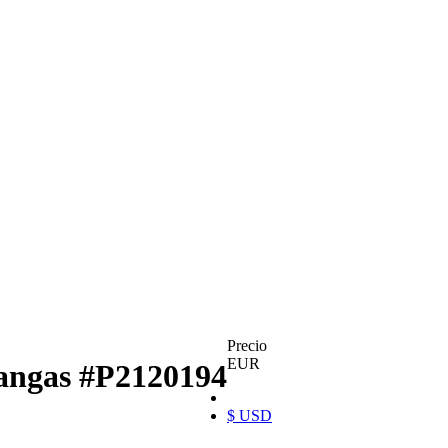
Precio
EUR
mangas
#P2120194
$ USD