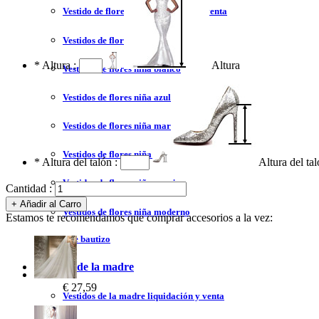
Vestido de flores niña liquidación y venta
Vestidos de flores niña 2023
*
Altura :
Altura
Vestidos de flores niña blanco
Vestidos de flores niña azul
Vestidos de flores niña marfil
Vestidos de flores niña tul
*
Altura del talón :
Altura del ta
Vestidos de flores niña encaje
Cantidad :
Vestidos de flores niña moderno
Estamos te recomendamos que comprar accesorios a la vez:
Vestidos de bautizo
Vestidos de la madre
€ 27,59
Vestidos de la madre liquidación y venta