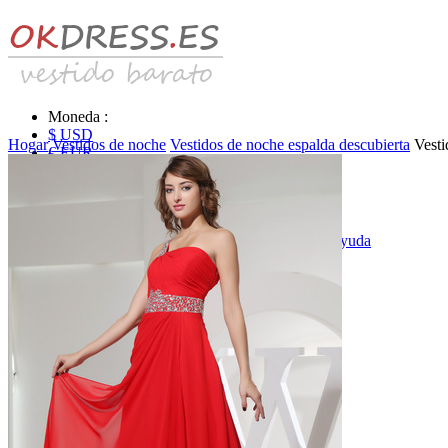
Moneda :
$ USD
Hogar
Vestidos de noche
Vestidos de noche espalda descubierta
Vesti
€ EUR
£ GBP
₣ CHF
$ CAD
|
Identificarse & Registrarse
|
Obtener la contraseña
|
Ayuda
Mensaje
Carro (0)
Vestidos de novia
Vestido de novia liquidación y venta
Vestidos de novia vendimia