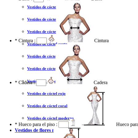
Vestidos de cóctel liquidación y venta
Vestidos de cóctel 2023
Vestidos de cóctel largo
*
Cintura :
Cintura
Vestidos de cóctel corto
Vestidos de cóctel tallas grandes
Vestidos de cóctel sin tirantes
Vestidos de cóctel azul
*
Cadera :
Cadera
Vestidos de cóctel rojo
Vestidos de cóctel coral
Vestidos de cóctel moderno
*
Hueco para el piso :
Hueco para
Vestidos de flores niña