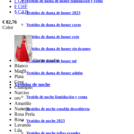
Vestido de dama de honor liquidación y venta
£ GBP
₣ CHF
$ CAD
Vestidos de dama de honor 2023
€ 82,76
Vestidos de dama de honor corto
Color
Vestidos de dama de honor rojo
Vestidos de dama de honor sin tirantes
Como cuadro
Vestidos de dama de honor tul
Blanco
Marfil
Vestidos de dama de honor adulto
Plata
Gray
Vestidos de noche
Champán
Narciso
Vestido de noche liquidación y venta
oro
Amarillo
Naranja
Vestidos de noche espalda descubierta
Rosa Perla
Rosa
Vestidos de noche 2023
Lavanda
Lila
Vestidos de noche tallas grandes