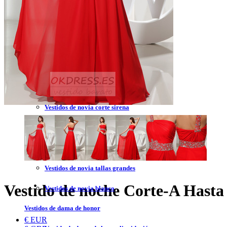
Vestidos de novia 2023
Vestidos de novia sin tirantes
Vestidos de novia encaje
Vestidos de novia corte princesa
Vestidos de novia sencillo
Vestidos de novia corte sirena
Vestidos de novia corto
Vestidos de novia espalda descubierta
Vestidos de novia tallas grandes
Vestido de noche Corte-A Hasta
Vestidos de novia blanco
Vestidos de dama de honor
€ EUR