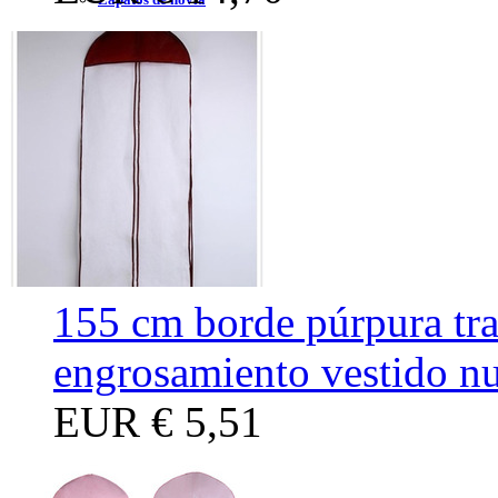
Sujetador desnudo
Bolso de la boda
Flores de boda
Peluca
Bufanda
Adorno
155 cm borde púrpura tra
engrosamiento vestido nu
EUR
€ 5,51