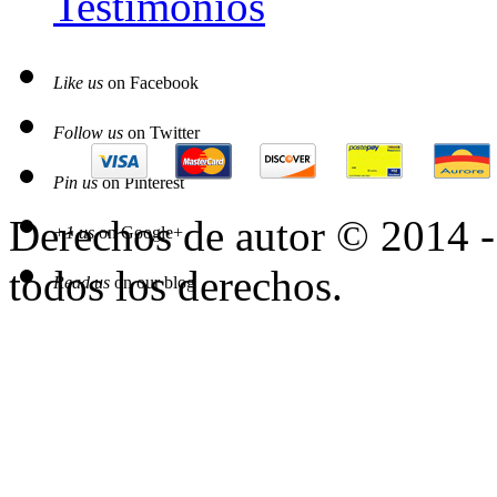
Testimonios
Like us
on Facebook
Follow us
on Twitter
Pin us
on Pinterest
Derechos de autor © 2014 
+1 us
on Google+
todos los derechos.
Read us
on our blog