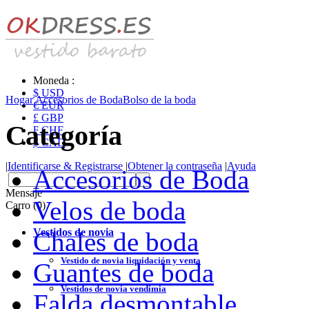
Moneda :
$ USD
Hogar
Accesorios de Boda
Bolso de la boda
€ EUR
£ GBP
Categoría
₣ CHF
$ CAD
|
Identificarse & Registrarse
|
Obtener la contraseña
|
Ayuda
Accesorios de Boda
Mensaje
Velos de boda
Carro (0)
Vestidos de novia
Chales de boda
Vestido de novia liquidación y venta
Guantes de boda
Vestidos de novia vendimia
Falda desmontable