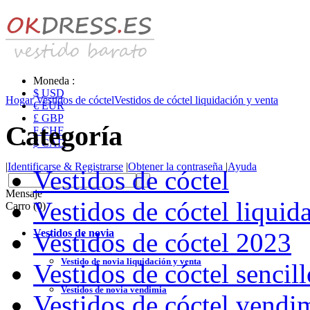
Moneda :
$ USD
Hogar
Vestidos de cóctel
Vestidos de cóctel liquidación y venta
€ EUR
£ GBP
Categoría
₣ CHF
$ CAD
|
Identificarse & Registrarse
|
Obtener la contraseña
|
Ayuda
Vestidos de cóctel
Mensaje
Vestidos de cóctel liquid
Carro (0)
Vestidos de novia
Vestidos de cóctel 2023
Vestido de novia liquidación y venta
Vestidos de cóctel sencill
Vestidos de novia vendimia
Vestidos de cóctel vendi