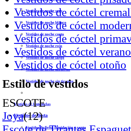
Vestidos de cóctel cremal
Vestidos de noche sexy
Vestidos de cóctel moder
Vestidos de noche blanco
Vestidos de noche corto
Vestidos de cóctel prima
Vestidos de noche rojo
Vestidos de cóctel verano
Vestidos de noche largo
Vestidos de cóctel otoño
Vestidos de noche moderno
Estilo de vestidos
Vestidos de noche sin tirantes
ESCOTE
Vestidos de lentejuelas
Joya
(12)
Vestidos de fiesta
Escote de Tirantes Espaguet
Vestidos de fiesta liquidación y venta