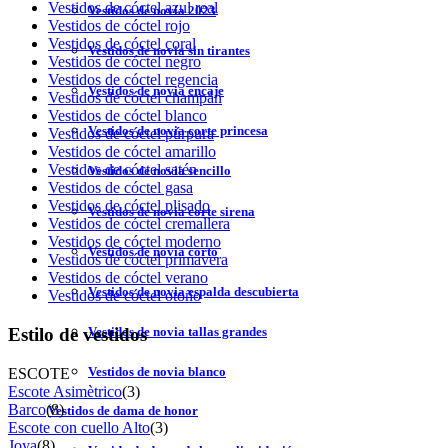
Vestidos de cóctel azul real
Vestidos de novia 2023
Vestidos de cóctel rojo
Vestidos de cóctel coral
Vestidos de novia sin tirantes
Vestidos de cóctel negro
Vestidos de cóctel regencia
Vestidos de novia encaje
Vestidos de cóctel champán
Vestidos de cóctel blanco
Vestidos de novia corte princesa
Vestidos de cóctel púrpura
Vestidos de cóctel amarillo
Vestidos de cóctel satén
Vestidos de novia sencillo
Vestidos de cóctel gasa
Vestidos de cóctel plisado
Vestidos de novia corte sirena
Vestidos de cóctel cremallera
Vestidos de cóctel moderno
Vestidos de novia corto
Vestidos de cóctel primavera
Vestidos de cóctel verano
Vestidos de novia espalda descubierta
Vestidos de cóctel otoño
Estilo de vestidos
Vestidos de novia tallas grandes
Vestidos de novia blanco
ESCOTE
Escote Asimètrico
(3)
Barco
(8)
Vestidos de dama de honor
Escote con cuello Alto
(3)
Joya
(8)