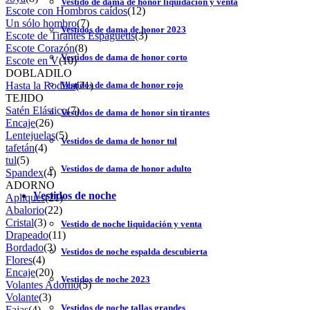
Vestido de dama de honor liquidación y venta
Escote con Hombros caídos
(12)
Un sólo hombro
(7)
Vestidos de dama de honor 2023
Escote de Tirantes Espaguetis
(3)
Escote Corazón
(8)
Vestidos de dama de honor corto
Escote en V
(10)
DOBLADILO
Hasta la Rodilla
(21)
Vestidos de dama de honor rojo
TEJIDO
Satén Elástico
(7)
Vestidos de dama de honor sin tirantes
Encaje
(26)
Lentejuelas
(5)
Vestidos de dama de honor tul
tafetán
(4)
tul
(5)
Vestidos de dama de honor adulto
Spandex
(4)
ADORNO
Vestidos de noche
Apliques
(21)
Abalorio
(22)
Cristal
(3)
Vestido de noche liquidación y venta
Drapeado
(11)
Bordado
(3)
Vestidos de noche espalda descubierta
Flores
(4)
Encaje
(20)
Vestidos de noche 2023
Volantes Adorno
(5)
Volante
(3)
Vestidos de noche tallas grandes
Fajas
(4)