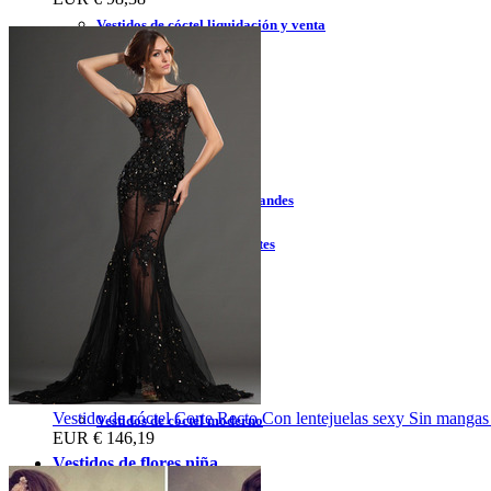
Vestidos de cóctel liquidación y venta
Vestidos de cóctel 2023
Vestidos de cóctel largo
Vestidos de cóctel corto
Vestidos de cóctel tallas grandes
Vestidos de cóctel sin tirantes
Vestidos de cóctel azul
Vestidos de cóctel rojo
Vestidos de cóctel coral
Vestido de cóctel Corte Recto Con lentejuelas sexy Sin manga
Vestidos de cóctel moderno
EUR
€ 146,19
Vestidos de flores niña