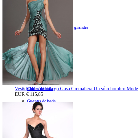
Vestidos de la madre 2023
Vestidos de la madre corto
Vestidos de la madre tallas grandes
Vestidos de la madre largo
Vestidos de traje de pantalón
Accesorios de Boda
Velos de boda
Vestido de cóctel largo Gasa Cremallera Un sólo hombro Mode
Chales de boda
EUR
€ 115,85
Guantes de boda
Falda desmontable
Enagua de boda
Zapatos de novia