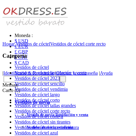
Moneda :
$ USD
Hogar
Vestidos de cóctel
Vestidos de cóctel corte recto
€ EUR
£ GBP
Categoría
₣ CHF
$ CAD
Vestidos de cóctel
Vestidos de cóctel liquidación y venta
|
Identificarse & Registrarse
|
Obtener la contraseña
|
Ayuda
Vestidos de cóctel 2023
Vestidos de cóctel sencillo
Mensaje
Vestidos de cóctel vendimia
Carro (0)
Vestidos de cóctel largo
Vestidos de cóctel corto
Vestidos de novia
Vestidos de cóctel tallas grandes
Vestidos de cóctel corte recto
Vestido de novia liquidación y venta
Vestidos de cóctel corte-a
Vestidos de cóctel sin tirantes
Vestidos de novia vendimia
Vestidos de cóctel imperio cintura
Vestidos de cóctel azul