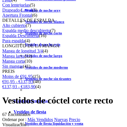
Con lentejuelas
(5)
Drapeado Lateal
(3)
Vestidos de noche sexy
Apertura Frontal
(6)
DETALLES DE ESPALDA
Vestidos de noche blanco
Alto cubierto
(7)
Espalda medio descubierto
(7)
Vestidos de noche corto
Espalda Descubierta
(16)
Pura espalda
(4)
Vestidos de noche rojo
LONGITUD DE LA MANGA
Manga de longitud 3/4
(4)
Manga larga
(12)
Vestidos de noche largo
Manga corta
(10)
Sin mangas
(41)
Vestidos de noche moderno
PREIS
Moins de €91,95
(15)
Vestidos de noche sin tirantes
€91,95 - €137,93
(48)
€137,93 - €183,90
(4)
Vestidos de cóctel corte recto
Vestidos de lentejuelas
Vestidos de fiesta
67 Encontrados
Ordenar por :
Más Vendidos
Nuevas
Precio
Vestidos de fiesta liquidación y venta
Visualización :