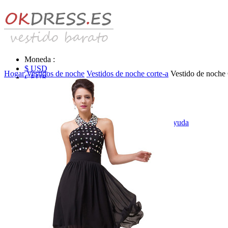
Moneda :
$ USD
Hogar
Vestidos de noche
Vestidos de noche corte-a
Vestido de noche
€ EUR
£ GBP
₣ CHF
$ CAD
|
Identificarse & Registrarse
|
Obtener la contraseña
|
Ayuda
Mensaje
Carro (0)
Vestidos de novia
Vestido de novia liquidación y venta
Vestidos de novia vendimia