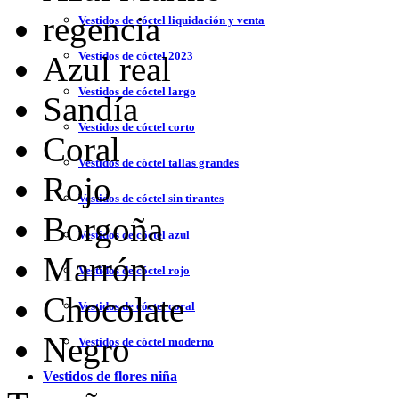
regencia
Vestidos de cóctel liquidación y venta
Vestidos de cóctel 2023
Azul real
Vestidos de cóctel largo
Sandía
Vestidos de cóctel corto
Coral
Vestidos de cóctel tallas grandes
Rojo
Vestidos de cóctel sin tirantes
Borgoña
Vestidos de cóctel azul
Marrón
Vestidos de cóctel rojo
Chocolate
Vestidos de cóctel coral
Negro
Vestidos de cóctel moderno
Vestidos de flores niña