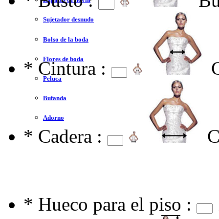
*
Busto :
Bu
Sujetador desnudo
Bolso de la boda
Flores de boda
*
Cintura :
Peluca
Bufanda
Adorno
*
Cadera :
C
*
Hueco para el piso :