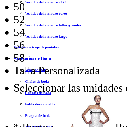
Vestidos de la madre 2023
50
Vestidos de la madre corto
52
Vestidos de la madre tallas grandes
54
Vestidos de la madre largo
56
Vestidos de traje de pantalón
58
Accesorios de Boda
Talla Personalizada
Velos de boda
Chales de boda
Seleccionar las unidades
Guantes de boda
Falda desmontable
Enagua de boda
Zapatos de novia