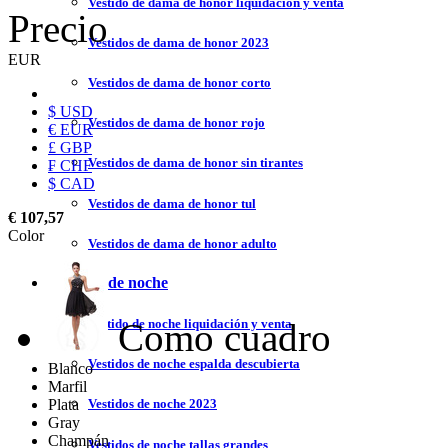
Vestido de dama de honor liquidación y venta
Precio
Vestidos de dama de honor 2023
EUR
Vestidos de dama de honor corto
$ USD
Vestidos de dama de honor rojo
€ EUR
£ GBP
Vestidos de dama de honor sin tirantes
₣ CHF
$ CAD
Vestidos de dama de honor tul
€ 107,57
Color
Vestidos de dama de honor adulto
Vestidos de noche
Como cuadro
Vestido de noche liquidación y venta
Vestidos de noche espalda descubierta
Blanco
Marfil
Plata
Vestidos de noche 2023
Gray
Champán
Vestidos de noche tallas grandes