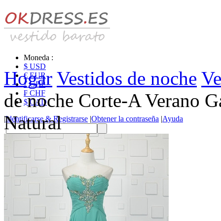
Moneda :
$ USD
Hogar
Vestidos de noche
Ve
€ EUR
£ GBP
₣ CHF
de noche Corte-A Verano G
$ CAD
Natural
|
Identificarse & Registrarse
|
Obtener la contraseña
|
Ayuda
Mensaje
Carro (0)
Vestidos de novia
Vestido de novia liquidación y venta
Vestidos de novia vendimia