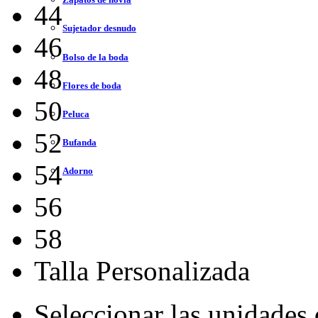
44
Sujetador desnudo
46
Bolso de la boda
48
Flores de boda
50
Peluca
52
Bufanda
54
Adorno
56
58
Talla Personalizada
Seleccionar las unidades