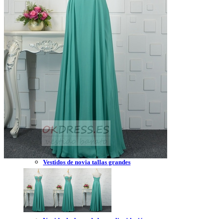
Vestidos de novia 2023
Vestidos de novia sin tirantes
Vestidos de novia encaje
Vestidos de novia corte princesa
Vestidos de novia sencillo
Vestidos de novia corte sirena
Vestidos de novia corto
Vestidos de novia espalda descubierta
Vestidos de novia tallas grandes
Vestidos de novia blanco
Vestidos de dama de honor