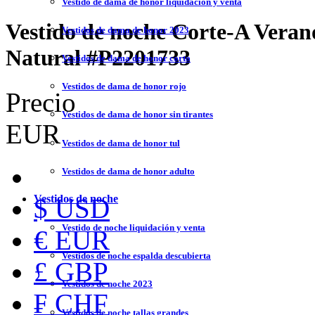
Vestido de dama de honor liquidación y venta
Vestido de noche Corte-A Vera
Vestidos de dama de honor 2023
Natural
#P2201733
Vestidos de dama de honor corto
Vestidos de dama de honor rojo
Precio
Vestidos de dama de honor sin tirantes
EUR
Vestidos de dama de honor tul
Vestidos de dama de honor adulto
Vestidos de noche
$ USD
Vestido de noche liquidación y venta
€ EUR
Vestidos de noche espalda descubierta
£ GBP
Vestidos de noche 2023
₣ CHF
Vestidos de noche tallas grandes