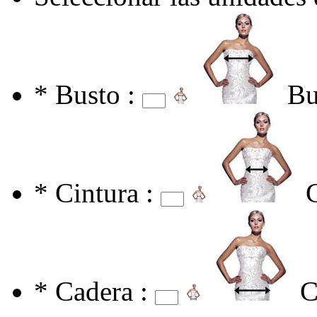
*
Busto :
Bu
*
Cintura :
*
Cadera :
C