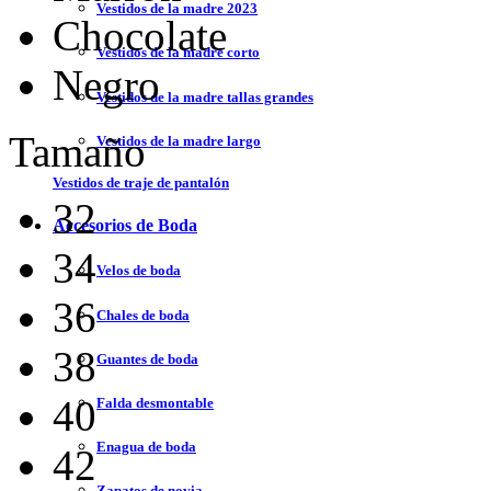
Vestidos de la madre 2023
Chocolate
Vestidos de la madre corto
Negro
Vestidos de la madre tallas grandes
Tamaño
Vestidos de la madre largo
Vestidos de traje de pantalón
32
Accesorios de Boda
34
Velos de boda
36
Chales de boda
38
Guantes de boda
40
Falda desmontable
Enagua de boda
42
Zapatos de novia