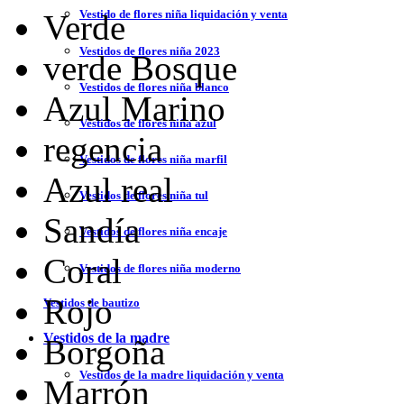
Vestido de flores niña liquidación y venta
Verde
Vestidos de flores niña 2023
verde Bosque
Vestidos de flores niña blanco
Azul Marino
Vestidos de flores niña azul
regencia
Vestidos de flores niña marfil
Azul real
Vestidos de flores niña tul
Sandía
Vestidos de flores niña encaje
Coral
Vestidos de flores niña moderno
Rojo
Vestidos de bautizo
Vestidos de la madre
Borgoña
Vestidos de la madre liquidación y venta
Marrón