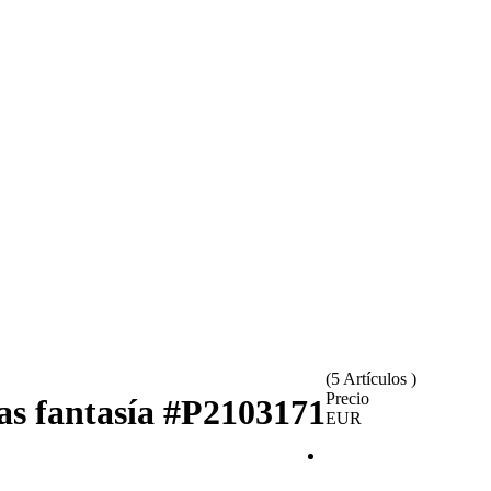
(5 Artículos )
Precio
as fantasía
#P2103171
EUR