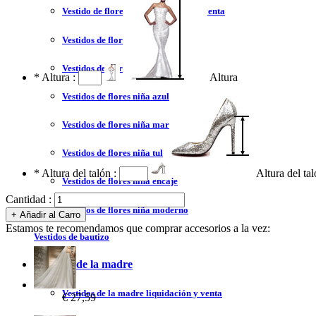
Vestido de flores niña liquidación y venta
Vestidos de flores niña 2023
Vestidos de flores niña blanco
*
Altura :
Altura
Vestidos de flores niña azul
Vestidos de flores niña marfil
Vestidos de flores niña tul
*
Altura del talón :
Altura del ta
Vestidos de flores niña encaje
Cantidad :
Vestidos de flores niña moderno
Estamos te recomendamos que comprar accesorios a la vez:
Vestidos de bautizo
Vestidos de la madre
Vestidos de la madre liquidación y venta
€ 27,59