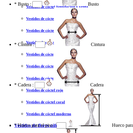
*
Busto :
Busto
Vestidos de cóctel liquidación y venta
Vestidos de cóctel 2023
Vestidos de cóctel largo
Vestidos de cóctel corto
*
Cintura :
Cintura
Vestidos de cóctel tallas grandes
Vestidos de cóctel sin tirantes
Vestidos de cóctel azul
*
Cadera :
Cadera
Vestidos de cóctel rojo
Vestidos de cóctel coral
Vestidos de cóctel moderno
*
Hueco para el piso :
Hueco para
Vestidos de flores niña