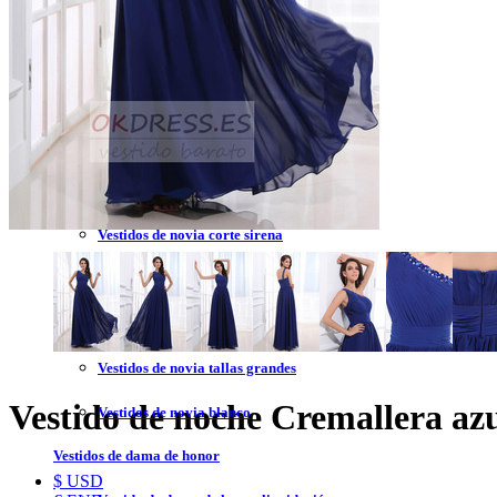
Vestidos de novia 2023
Vestidos de novia sin tirantes
Vestidos de novia encaje
Vestidos de novia corte princesa
Vestidos de novia sencillo
Vestidos de novia corte sirena
Vestidos de novia corto
Vestidos de novia espalda descubierta
Vestidos de novia tallas grandes
Vestido de noche Cremallera az
Vestidos de novia blanco
Vestidos de dama de honor
$ USD