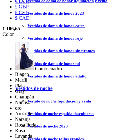
Vestido de dama de honor liquidación y venta
€ EUR
£ GBP
₣ CHF
Vestidos de dama de honor 2023
$ CAD
Vestidos de dama de honor corto
€ 106,65
Color
Vestidos de dama de honor rojo
Vestidos de dama de honor sin tirantes
Vestidos de dama de honor tul
Como cuadro
Blanco
Vestidos de dama de honor adulto
Marfil
Plata
Vestidos de noche
Gray
Champán
Vestido de noche liquidación y venta
Narciso
oro
Amarillo
Vestidos de noche espalda descubierta
Naranja
Rosa Perla
Vestidos de noche 2023
Rosa
Lavanda
Vestidos de noche tallas grandes