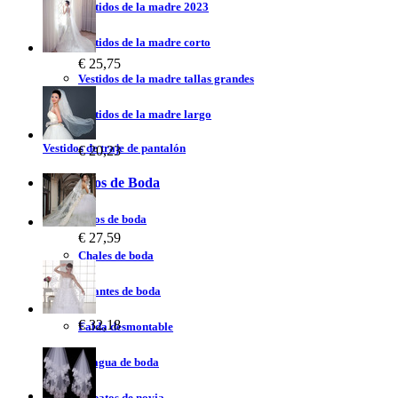
Vestidos de la madre 2023
Vestidos de la madre corto
€ 25,75
Vestidos de la madre tallas grandes
Vestidos de la madre largo
Vestidos de traje de pantalón
€ 20,23
Accesorios de Boda
Velos de boda
€ 27,59
Chales de boda
Guantes de boda
€ 32,18
Falda desmontable
Enagua de boda
Zapatos de novia