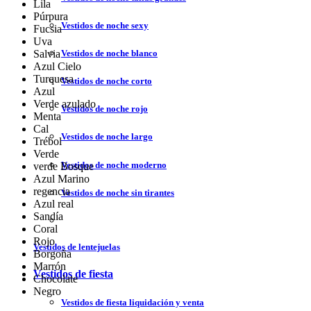
Lila
Púrpura
Vestidos de noche sexy
Fucsia
Uva
Vestidos de noche blanco
Salvia
Azul Cielo
Turquesa
Vestidos de noche corto
Azul
Verde azulado
Vestidos de noche rojo
Menta
Cal
Vestidos de noche largo
Trébol
Verde
Vestidos de noche moderno
verde Bosque
Azul Marino
regencia
Vestidos de noche sin tirantes
Azul real
Sandía
Coral
Rojo
Vestidos de lentejuelas
Borgoña
Marrón
Vestidos de fiesta
Chocolate
Negro
Vestidos de fiesta liquidación y venta