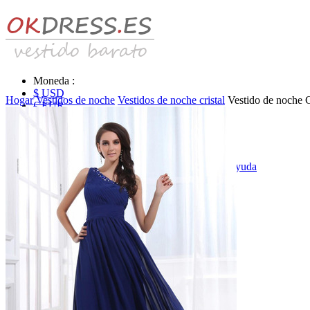
Moneda :
$ USD
Hogar
Vestidos de noche
Vestidos de noche cristal
Vestido de noche 
€ EUR
£ GBP
₣ CHF
$ CAD
|
Identificarse & Registrarse
|
Obtener la contraseña
|
Ayuda
Mensaje
Carro (0)
Vestidos de novia
Vestido de novia liquidación y venta
Vestidos de novia vendimia