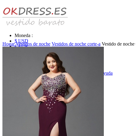
Moneda :
$ USD
Hogar
Vestidos de noche
Vestidos de noche corte-a
Vestido de noche 
€ EUR
£ GBP
₣ CHF
$ CAD
|
Identificarse & Registrarse
|
Obtener la contraseña
|
Ayuda
Mensaje
Carro (0)
Vestidos de novia
Vestido de novia liquidación y venta
Vestidos de novia vendimia