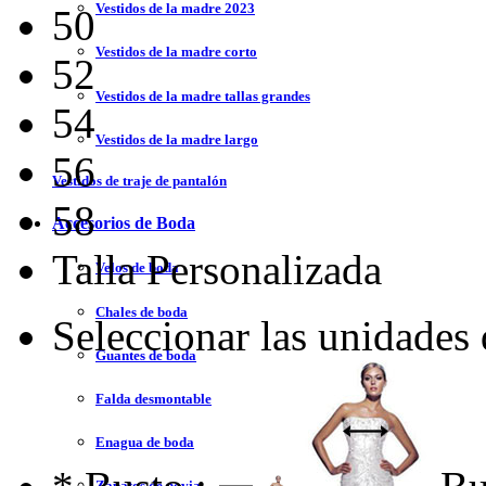
Vestidos de la madre 2023
50
Vestidos de la madre corto
52
Vestidos de la madre tallas grandes
54
Vestidos de la madre largo
56
Vestidos de traje de pantalón
58
Accesorios de Boda
Talla Personalizada
Velos de boda
Chales de boda
Seleccionar las unidades
Guantes de boda
Falda desmontable
Enagua de boda
Zapatos de novia