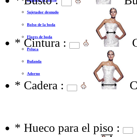
*
Busto :
Bu
Sujetador desnudo
Bolso de la boda
Flores de boda
*
Cintura :
Peluca
Bufanda
Adorno
*
Cadera :
C
*
Hueco para el piso :