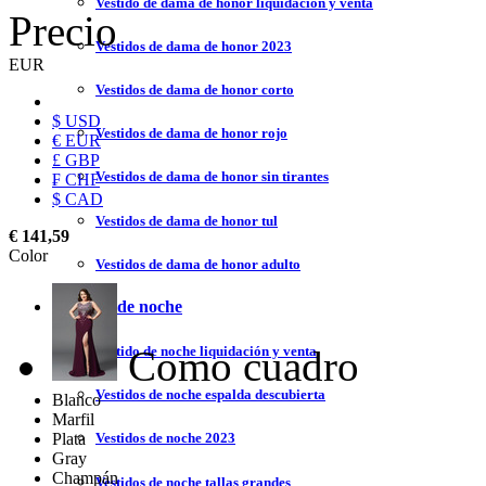
Vestido de dama de honor liquidación y venta
Precio
Vestidos de dama de honor 2023
EUR
Vestidos de dama de honor corto
$ USD
Vestidos de dama de honor rojo
€ EUR
£ GBP
Vestidos de dama de honor sin tirantes
₣ CHF
$ CAD
Vestidos de dama de honor tul
€ 141,59
Color
Vestidos de dama de honor adulto
Vestidos de noche
Como cuadro
Vestido de noche liquidación y venta
Vestidos de noche espalda descubierta
Blanco
Marfil
Plata
Vestidos de noche 2023
Gray
Champán
Vestidos de noche tallas grandes