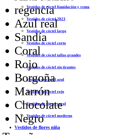
regencia
Vestidos de cóctel liquidación y venta
Vestidos de cóctel 2023
Azul real
Vestidos de cóctel largo
Sandía
Vestidos de cóctel corto
Coral
Vestidos de cóctel tallas grandes
Rojo
Vestidos de cóctel sin tirantes
Borgoña
Vestidos de cóctel azul
Marrón
Vestidos de cóctel rojo
Chocolate
Vestidos de cóctel coral
Negro
Vestidos de cóctel moderno
Vestidos de flores niña