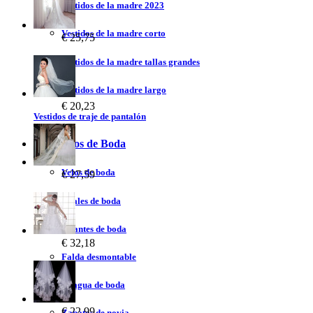
Vestidos de la madre 2023
Vestidos de la madre corto
€ 25,75
Vestidos de la madre tallas grandes
Vestidos de la madre largo
€ 20,23
Vestidos de traje de pantalón
Accesorios de Boda
Velos de boda
€ 27,59
Chales de boda
Guantes de boda
€ 32,18
Falda desmontable
Enagua de boda
€ 22,99
Zapatos de novia