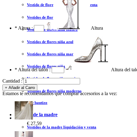
Vestido de flores niña liquidación y venta
Vestidos de flores niña 2023
*
Altura :
Altura
Vestidos de flores niña blanco
Vestidos de flores niña azul
Vestidos de flores niña marfil
Vestidos de flores niña tul
*
Altura del talón :
Altura del ta
Vestidos de flores niña encaje
Cantidad :
Vestidos de flores niña moderno
Estamos te recomendamos que comprar accesorios a la vez:
Vestidos de bautizo
Vestidos de la madre
€ 27,59
Vestidos de la madre liquidación y venta