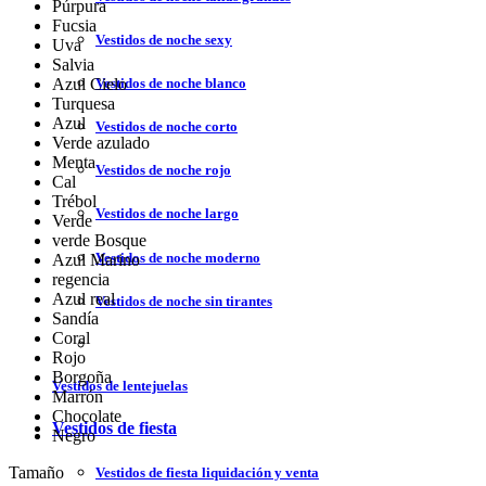
Púrpura
Fucsia
Vestidos de noche sexy
Uva
Salvia
Vestidos de noche blanco
Azul Cielo
Turquesa
Azul
Vestidos de noche corto
Verde azulado
Menta
Vestidos de noche rojo
Cal
Trébol
Vestidos de noche largo
Verde
verde Bosque
Vestidos de noche moderno
Azul Marino
regencia
Azul real
Vestidos de noche sin tirantes
Sandía
Coral
Rojo
Borgoña
Vestidos de lentejuelas
Marrón
Chocolate
Vestidos de fiesta
Negro
Tamaño
Vestidos de fiesta liquidación y venta