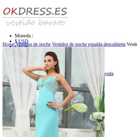
Moneda :
$ USD
Hogar
Vestidos de noche
Vestidos de noche espalda descubierta
Vesti
€ EUR
£ GBP
₣ CHF
$ CAD
|
Identificarse & Registrarse
|
Obtener la contraseña
|
Ayuda
Mensaje
Carro (0)
Vestidos de novia
Vestido de novia liquidación y venta
Vestidos de novia vendimia