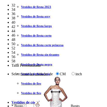
32
Vestidos de fiesta 2023
34
36
Vestidos de fiesta sexy
38
40
Vestidos de fiesta largo
42
44
46
Vestidos de fiesta corto
48
50
Vestidos de fiesta corte princesa
52
54
Vestidos de fiesta sin tirantes
56
58
Vestidos de fiesta negro
Talla Personalizada
Seleccionar las unidades de
CM
inch
Vestidos de fiesta rojo
Vestidos de fiesta amarillo
Vestidos de fiesta azul
Vestidos de cóctel
*
Busto :
Busto