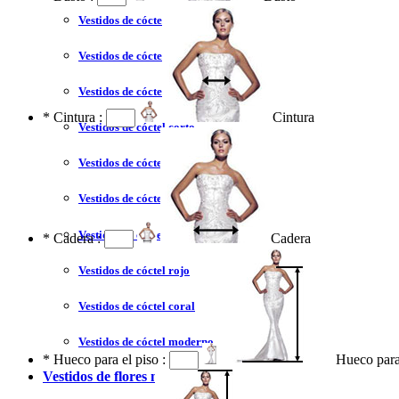
Vestidos de cóctel liquidación y venta
Vestidos de cóctel 2023
Vestidos de cóctel largo
*
Cintura :
Cintura
Vestidos de cóctel corto
Vestidos de cóctel tallas grandes
Vestidos de cóctel sin tirantes
Vestidos de cóctel azul
*
Cadera :
Cadera
Vestidos de cóctel rojo
Vestidos de cóctel coral
Vestidos de cóctel moderno
*
Hueco para el piso :
Hueco para
Vestidos de flores niña