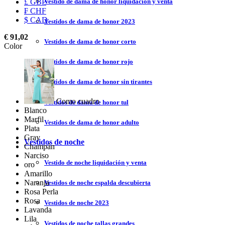
Vestido de dama de honor liquidación y venta
£ GBP
₣ CHF
$ CAD
Vestidos de dama de honor 2023
€ 91,02
Vestidos de dama de honor corto
Color
Vestidos de dama de honor rojo
Vestidos de dama de honor sin tirantes
Como cuadro
Vestidos de dama de honor tul
Blanco
Marfil
Vestidos de dama de honor adulto
Plata
Gray
Vestidos de noche
Champán
Narciso
Vestido de noche liquidación y venta
oro
Amarillo
Naranja
Vestidos de noche espalda descubierta
Rosa Perla
Rosa
Vestidos de noche 2023
Lavanda
Lila
Vestidos de noche tallas grandes