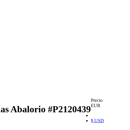
Precio
EUR
has Abalorio
#P2120439
$ USD