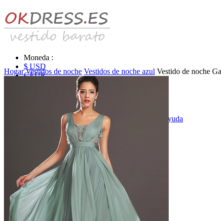
Moneda :
$ USD
Hogar
Vestidos de noche
Vestidos de noche azul
Vestido de noche Gas
€ EUR
£ GBP
₣ CHF
$ CAD
|
Identificarse & Registrarse
|
Obtener la contraseña
|
Ayuda
Mensaje
Carro (0)
Vestidos de novia
Vestido de novia liquidación y venta
Vestidos de novia vendimia