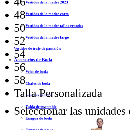
46
Vestidos de la madre 2023
48
Vestidos de la madre corto
50
Vestidos de la madre tallas grandes
52
Vestidos de la madre largo
Vestidos de traje de pantalón
54
Accesorios de Boda
56
Velos de boda
58
Chales de boda
Talla Personalizada
Guantes de boda
Falda desmontable
Seleccionar las unidades
Enagua de boda
Zapatos de novia