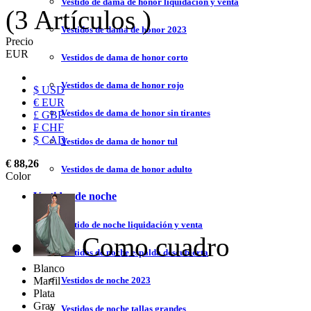
Vestido de dama de honor liquidación y venta
(3 Artículos )
Vestidos de dama de honor 2023
Precio
EUR
Vestidos de dama de honor corto
Vestidos de dama de honor rojo
$ USD
€ EUR
Vestidos de dama de honor sin tirantes
£ GBP
₣ CHF
$ CAD
Vestidos de dama de honor tul
€ 88,26
Vestidos de dama de honor adulto
Color
Vestidos de noche
Vestido de noche liquidación y venta
Como cuadro
Vestidos de noche espalda descubierta
Blanco
Marfil
Vestidos de noche 2023
Plata
Gray
Vestidos de noche tallas grandes