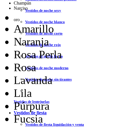
Champán
Narciso
Vestidos de noche sexy
oro
Vestidos de noche blanco
Amarillo
Vestidos de noche corto
Naranja
Vestidos de noche rojo
Rosa Perla
Vestidos de noche largo
Rosa
Vestidos de noche moderno
Lavanda
Vestidos de noche sin tirantes
Lila
Vestidos de lentejuelas
Púrpura
Vestidos de fiesta
Fucsia
Vestidos de fiesta liquidación y venta