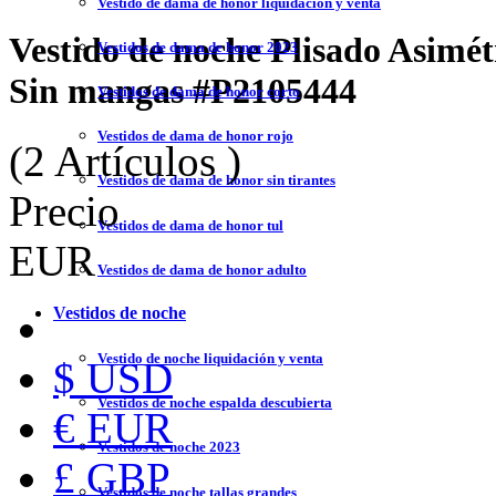
Vestido de dama de honor liquidación y venta
Vestido de noche Plisado Asimé
Vestidos de dama de honor 2023
Sin mangas
#P2105444
Vestidos de dama de honor corto
Vestidos de dama de honor rojo
(2 Artículos )
Vestidos de dama de honor sin tirantes
Precio
Vestidos de dama de honor tul
EUR
Vestidos de dama de honor adulto
Vestidos de noche
Vestido de noche liquidación y venta
$ USD
Vestidos de noche espalda descubierta
€ EUR
Vestidos de noche 2023
£ GBP
Vestidos de noche tallas grandes