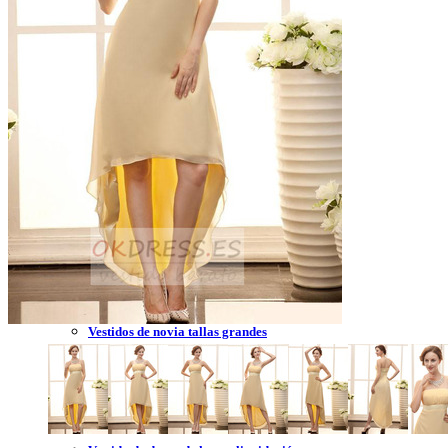
Vestidos de novia 2023
Vestidos de novia sin tirantes
Vestidos de novia encaje
Vestidos de novia corte princesa
Vestidos de novia sencillo
Vestidos de novia corte sirena
Vestidos de novia corto
Vestidos de novia espalda descubierta
Vestidos de novia tallas grandes
Vestidos de novia blanco
Vestidos de dama de honor