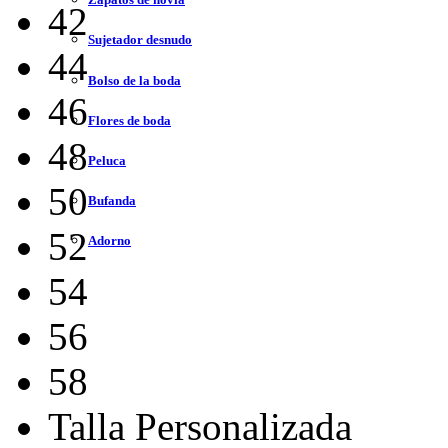
42
Sujetador desnudo
44
Bolso de la boda
46
Flores de boda
48
Peluca
50
Bufanda
52
Adorno
54
56
58
Talla Personalizada