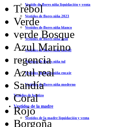
Vestido de flores niña liquidación y venta
Trébol
Vestidos de flores niña 2023
Verde
Vestidos de flores niña blanco
verde Bosque
Vestidos de flores niña azul
Azul Marino
Vestidos de flores niña marfil
regencia
Vestidos de flores niña tul
Azul real
Vestidos de flores niña encaje
Sandía
Vestidos de flores niña moderno
Coral
Vestidos de bautizo
Vestidos de la madre
Rojo
Vestidos de la madre liquidación y venta
Borgoña