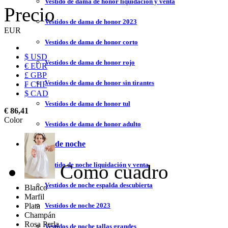
Vestido de dama de honor liquidación y venta
Precio
Vestidos de dama de honor 2023
EUR
Vestidos de dama de honor corto
$ USD
Vestidos de dama de honor rojo
€ EUR
£ GBP
Vestidos de dama de honor sin tirantes
₣ CHF
$ CAD
Vestidos de dama de honor tul
€ 86,41
Color
Vestidos de dama de honor adulto
Vestidos de noche
Como cuadro
Vestido de noche liquidación y venta
Vestidos de noche espalda descubierta
Blanco
Marfil
Plata
Vestidos de noche 2023
Champán
Rosa Perla
Vestidos de noche tallas grandes