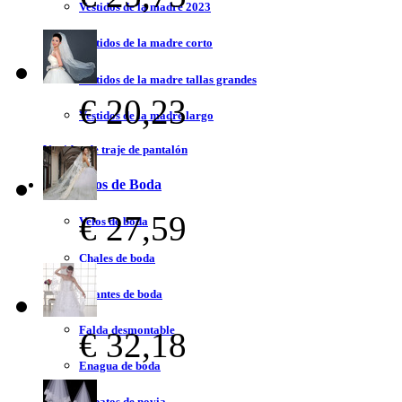
Vestidos de la madre 2023
Vestidos de la madre corto
Vestidos de la madre tallas grandes
€ 20,23
Vestidos de la madre largo
Vestidos de traje de pantalón
Accesorios de Boda
€ 27,59
Velos de boda
Chales de boda
Guantes de boda
Falda desmontable
€ 32,18
Enagua de boda
Zapatos de novia