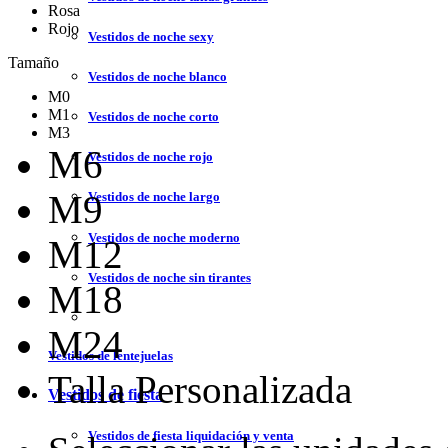
Rosa
Rojo
Vestidos de noche sexy
Tamaño
Vestidos de noche blanco
M0
M1
Vestidos de noche corto
M3
M6
Vestidos de noche rojo
M9
Vestidos de noche largo
Vestidos de noche moderno
M12
Vestidos de noche sin tirantes
M18
M24
Vestidos de lentejuelas
Talla Personalizada
Vestidos de fiesta
Vestidos de fiesta liquidación y venta