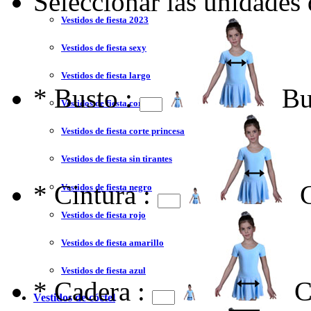
Seleccionar las unidades
Vestidos de fiesta 2023
Vestidos de fiesta sexy
Vestidos de fiesta largo
*
Busto :
Bu
Vestidos de fiesta corto
Vestidos de fiesta corte princesa
Vestidos de fiesta sin tirantes
*
Cintura :
Vestidos de fiesta negro
Vestidos de fiesta rojo
Vestidos de fiesta amarillo
Vestidos de fiesta azul
*
Cadera :
C
Vestidos de cóctel