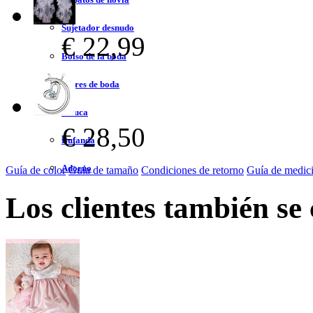
Sujetador desnudo
€ 22,99
Bolso de la boda
Flores de boda
Peluca
€ 28,50
Bufanda
Adorno
Guía de color
Guía de tamaño
Condiciones de retorno
Guía de medic
Los clientes también se