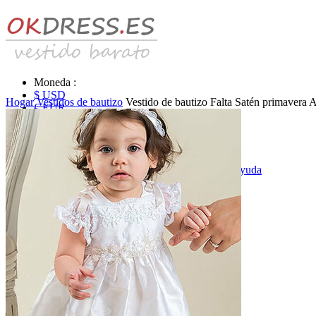
Moneda :
$ USD
Hogar
Vestidos de bautizo
Vestido de bautizo Falta Satén primavera A
€ EUR
£ GBP
₣ CHF
$ CAD
|
Identificarse & Registrarse
|
Obtener la contraseña
|
Ayuda
Mensaje
Carro (0)
Vestidos de novia
Vestido de novia liquidación y venta
Vestidos de novia vendimia