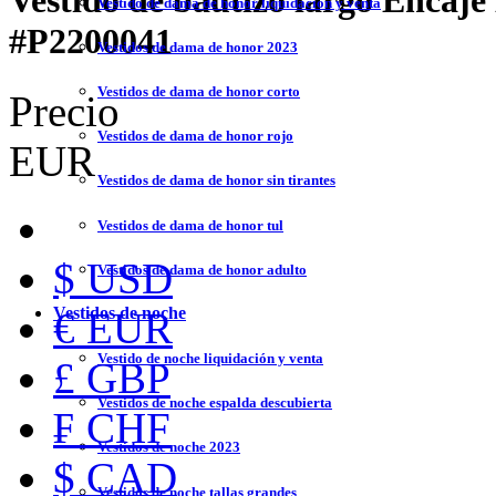
Vestido de bautizo largo Encaj
Vestido de dama de honor liquidación y venta
#P2200041
Vestidos de dama de honor 2023
Vestidos de dama de honor corto
Precio
Vestidos de dama de honor rojo
EUR
Vestidos de dama de honor sin tirantes
Vestidos de dama de honor tul
$ USD
Vestidos de dama de honor adulto
Vestidos de noche
€ EUR
Vestido de noche liquidación y venta
£ GBP
Vestidos de noche espalda descubierta
₣ CHF
Vestidos de noche 2023
$ CAD
Vestidos de noche tallas grandes