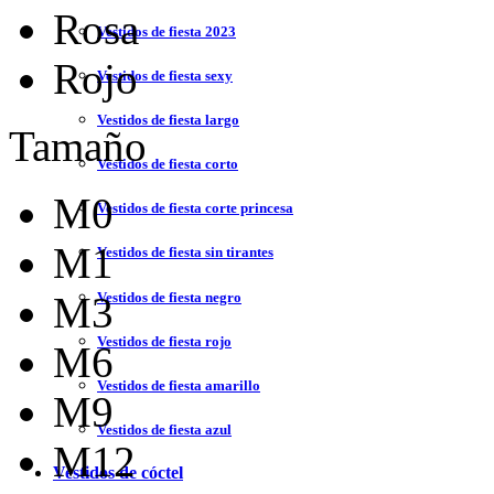
Rosa
Vestidos de fiesta 2023
Rojo
Vestidos de fiesta sexy
Vestidos de fiesta largo
Tamaño
Vestidos de fiesta corto
M0
Vestidos de fiesta corte princesa
M1
Vestidos de fiesta sin tirantes
Vestidos de fiesta negro
M3
Vestidos de fiesta rojo
M6
Vestidos de fiesta amarillo
M9
Vestidos de fiesta azul
M12
Vestidos de cóctel