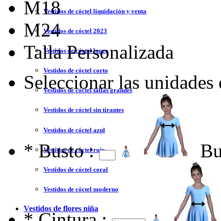
M18
Vestidos de cóctel liquidación y venta
M24
Vestidos de cóctel 2023
Talla Personalizada
Vestidos de cóctel largo
Vestidos de cóctel corto
Seleccionar las unidades
Vestidos de cóctel tallas grandes
Vestidos de cóctel sin tirantes
Vestidos de cóctel azul
*
Busto :
Bu
Vestidos de cóctel rojo
Vestidos de cóctel coral
Vestidos de cóctel moderno
Vestidos de flores niña
*
Cintura :