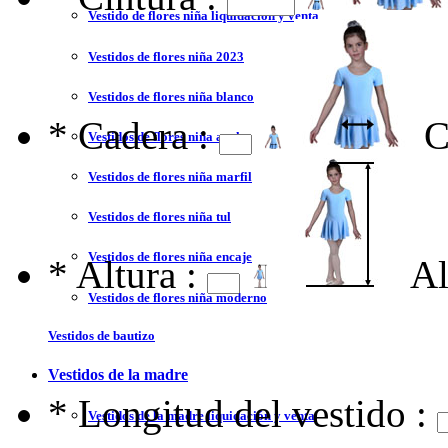
Vestido de flores niña liquidación y venta
Vestidos de flores niña 2023
Vestidos de flores niña blanco
*
Cadera :
C
Vestidos de flores niña azul
Vestidos de flores niña marfil
Vestidos de flores niña tul
Vestidos de flores niña encaje
*
Altura :
Al
Vestidos de flores niña moderno
Vestidos de bautizo
Vestidos de la madre
*
Longitud del vestido :
Vestidos de la madre liquidación y venta