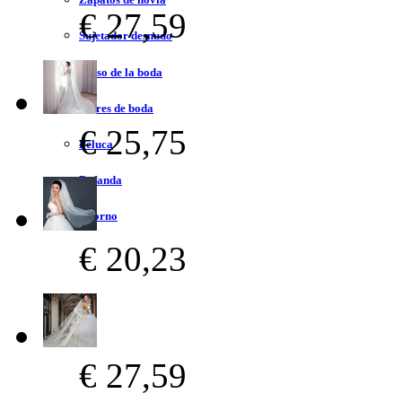
€ 27,59
Sujetador desnudo
Bolso de la boda
Flores de boda
€ 25,75
Peluca
Bufanda
Adorno
€ 20,23
€ 27,59