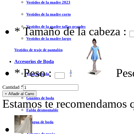
Vestidos de la madre 2023
Vestidos de la madre corto
Vestidos de la madre tallas grandes
*
Tamaño de la cabeza :
Vestidos de la madre largo
Vestidos de traje de pantalón
Accesorios de Boda
*
Peso :
Pes
Velos de boda
Chales de boda
Cantidad :
Guantes de boda
Estamos te recomendamos qu
Falda desmontable
Enagua de boda
Zapatos de novia