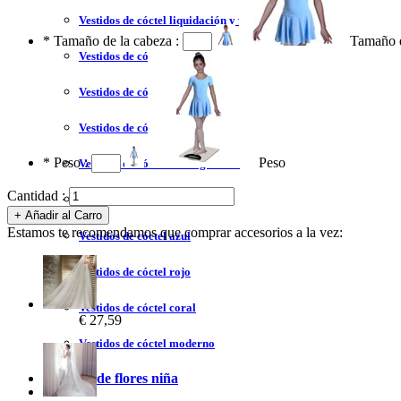
Vestidos de cóctel liquidación y venta
*
Tamaño de la cabeza :
Tamaño d
Vestidos de cóctel 2023
Vestidos de cóctel largo
Vestidos de cóctel corto
*
Peso :
Peso
Vestidos de cóctel tallas grandes
Cantidad :
Vestidos de cóctel sin tirantes
Estamos te recomendamos que comprar accesorios a la vez:
Vestidos de cóctel azul
Vestidos de cóctel rojo
Vestidos de cóctel coral
€ 27,59
Vestidos de cóctel moderno
Vestidos de flores niña