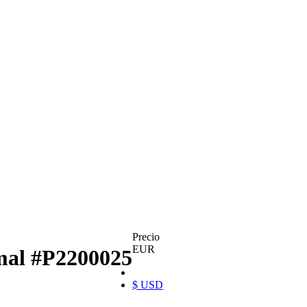
Precio
EUR
rmal
#P2200025
$ USD