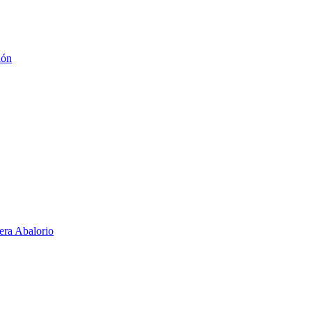
ión
era Abalorio