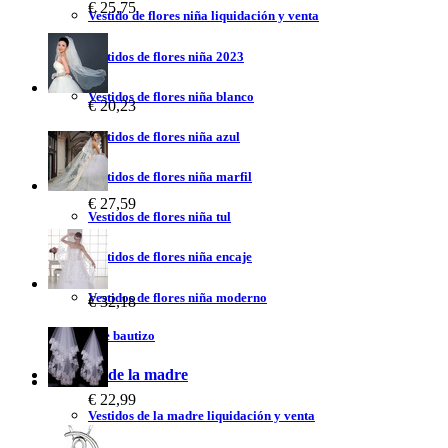
€ 25,75
Vestido de flores niña liquidación y venta
Vestidos de flores niña 2023
Vestidos de flores niña blanco
€ 20,23
Vestidos de flores niña azul
Vestidos de flores niña marfil
€ 27,59
Vestidos de flores niña tul
Vestidos de flores niña encaje
Vestidos de flores niña moderno
€ 32,18
Vestidos de bautizo
Vestidos de la madre
€ 22,99
Vestidos de la madre liquidación y venta