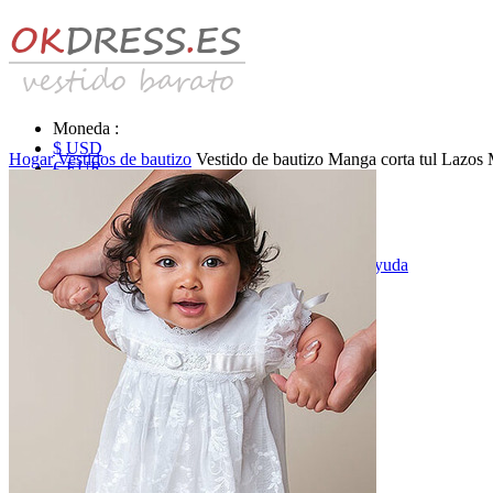
Moneda :
$ USD
Hogar
Vestidos de bautizo
Vestido de bautizo Manga corta tul Lazos
€ EUR
£ GBP
₣ CHF
$ CAD
|
Identificarse & Registrarse
|
Obtener la contraseña
|
Ayuda
Mensaje
Carro (0)
Vestidos de novia
Vestido de novia liquidación y venta
Vestidos de novia vendimia