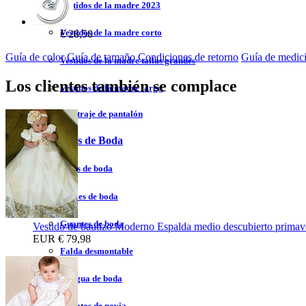
Vestidos de la madre 2023
Vestidos de la madre corto
€ 28,50
Guía de color
Guía de tamaño
Condiciones de retorno
Guía de medic
Vestidos de la madre tallas grandes
Los clientes también se complace
Vestidos de la madre largo
Vestidos de traje de pantalón
Accesorios de Boda
Velos de boda
Chales de boda
Guantes de boda
Vestido de bautizo Moderno Espalda medio descubierto primav
EUR
€ 79,98
Falda desmontable
Enagua de boda
Zapatos de novia