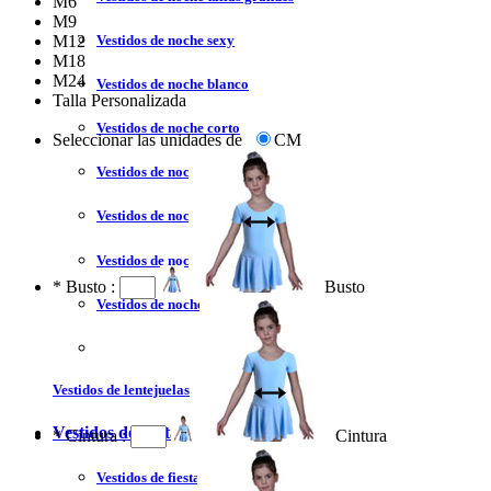
M6
M9
Vestidos de noche sexy
M12
M18
M24
Vestidos de noche blanco
Talla Personalizada
Vestidos de noche corto
Seleccionar las unidades de
CM
Vestidos de noche rojo
Vestidos de noche largo
Vestidos de noche moderno
*
Busto :
Busto
Vestidos de noche sin tirantes
Vestidos de lentejuelas
Vestidos de fiesta
*
Cintura :
Cintura
Vestidos de fiesta liquidación y venta