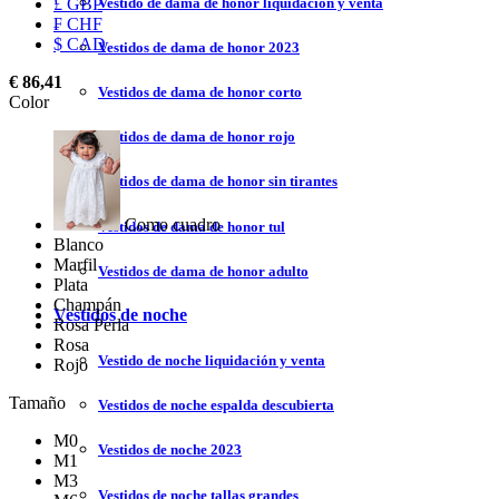
Vestido de dama de honor liquidación y venta
£ GBP
₣ CHF
$ CAD
Vestidos de dama de honor 2023
€ 86,41
Vestidos de dama de honor corto
Color
Vestidos de dama de honor rojo
Vestidos de dama de honor sin tirantes
Como cuadro
Vestidos de dama de honor tul
Blanco
Marfil
Vestidos de dama de honor adulto
Plata
Champán
Vestidos de noche
Rosa Perla
Rosa
Vestido de noche liquidación y venta
Rojo
Tamaño
Vestidos de noche espalda descubierta
M0
Vestidos de noche 2023
M1
M3
Vestidos de noche tallas grandes