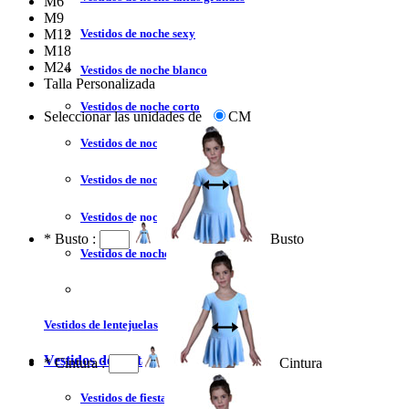
M6
M9
Vestidos de noche sexy
M12
M18
M24
Vestidos de noche blanco
Talla Personalizada
Vestidos de noche corto
Seleccionar las unidades de
CM
Vestidos de noche rojo
Vestidos de noche largo
Vestidos de noche moderno
*
Busto :
Busto
Vestidos de noche sin tirantes
Vestidos de lentejuelas
Vestidos de fiesta
*
Cintura :
Cintura
Vestidos de fiesta liquidación y venta