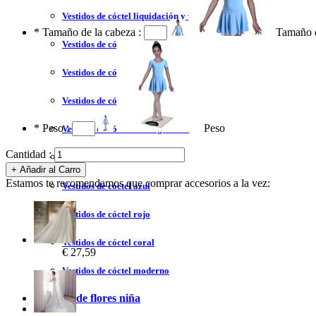
Vestidos de cóctel liquidación y venta
*
Tamaño de la cabeza :
Tamaño d
Vestidos de cóctel 2023
Vestidos de cóctel largo
Vestidos de cóctel corto
*
Peso :
Peso
Vestidos de cóctel tallas grandes
Cantidad :
Vestidos de cóctel sin tirantes
Estamos te recomendamos que comprar accesorios a la vez:
Vestidos de cóctel azul
Vestidos de cóctel rojo
Vestidos de cóctel coral
€ 27,59
Vestidos de cóctel moderno
Vestidos de flores niña