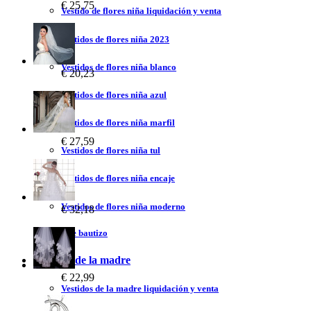
€ 25,75
Vestido de flores niña liquidación y venta
Vestidos de flores niña 2023
Vestidos de flores niña blanco
€ 20,23
Vestidos de flores niña azul
Vestidos de flores niña marfil
€ 27,59
Vestidos de flores niña tul
Vestidos de flores niña encaje
Vestidos de flores niña moderno
€ 32,18
Vestidos de bautizo
Vestidos de la madre
€ 22,99
Vestidos de la madre liquidación y venta