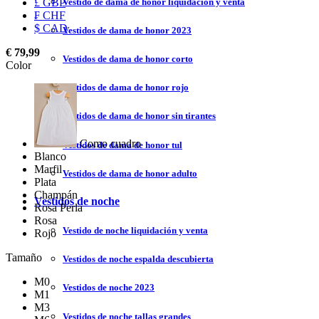
Vestido de dama de honor liquidación y venta
£ GBP
₣ CHF
$ CAD
Vestidos de dama de honor 2023
€ 79,99
Vestidos de dama de honor corto
Color
Vestidos de dama de honor rojo
Vestidos de dama de honor sin tirantes
Como cuadro
Vestidos de dama de honor tul
Blanco
Marfil
Vestidos de dama de honor adulto
Plata
Champán
Vestidos de noche
Rosa Perla
Rosa
Vestido de noche liquidación y venta
Rojo
Tamaño
Vestidos de noche espalda descubierta
M0
Vestidos de noche 2023
M1
M3
Vestidos de noche tallas grandes