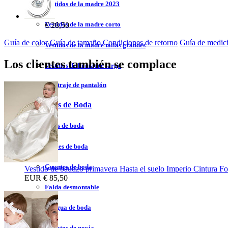
Vestidos de la madre 2023
Vestidos de la madre corto
€ 28,50
Guía de color
Guía de tamaño
Condiciones de retorno
Guía de medic
Vestidos de la madre tallas grandes
Los clientes también se complace
Vestidos de la madre largo
Vestidos de traje de pantalón
Accesorios de Boda
Velos de boda
Chales de boda
Guantes de boda
Vestido de bautizo primavera Hasta el suelo Imperio Cintura Fo
EUR
€ 85,50
Falda desmontable
Enagua de boda
Zapatos de novia