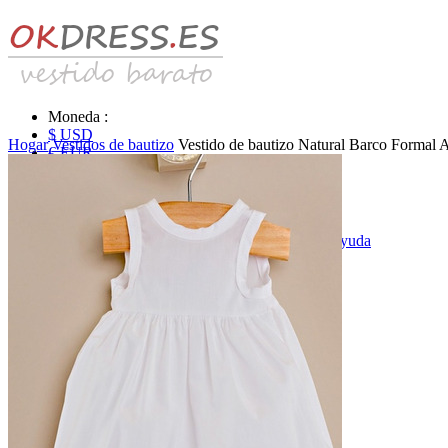
Moneda :
$ USD
Hogar
Vestidos de bautizo
Vestido de bautizo Natural Barco Formal Al
€ EUR
£ GBP
₣ CHF
$ CAD
|
Identificarse & Registrarse
|
Obtener la contraseña
|
Ayuda
Mensaje
Carro (0)
Vestidos de novia
Vestido de novia liquidación y venta
Vestidos de novia vendimia