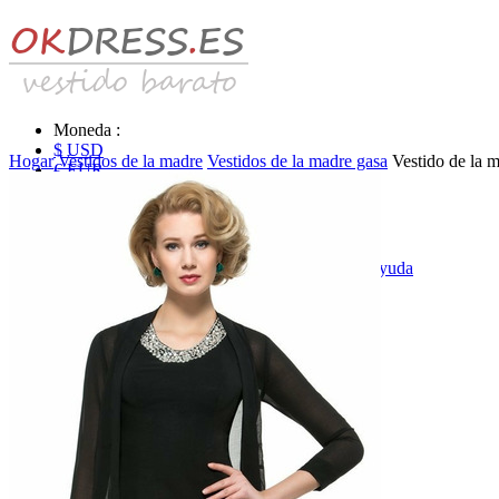
Moneda :
$ USD
Hogar
Vestidos de la madre
Vestidos de la madre gasa
Vestido de la 
€ EUR
£ GBP
₣ CHF
$ CAD
|
Identificarse & Registrarse
|
Obtener la contraseña
|
Ayuda
Mensaje
Carro (0)
Vestidos de novia
Vestido de novia liquidación y venta
Vestidos de novia vendimia