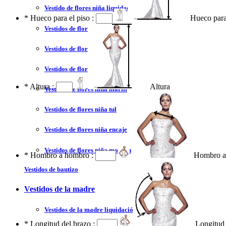
Vestido de flores niña liquidación y venta
*
Hueco para el piso :
Hueco para
Vestidos de flores niña 2023
Vestidos de flores niña blanco
Vestidos de flores niña azul
*
Altura :
Altura
Vestidos de flores niña marfil
Vestidos de flores niña tul
Vestidos de flores niña encaje
Vestidos de flores niña moderno
*
Hombro a hombro :
Hombro a
Vestidos de bautizo
Vestidos de la madre
Vestidos de la madre liquidación y venta
*
Longitud del brazo :
Longitud 