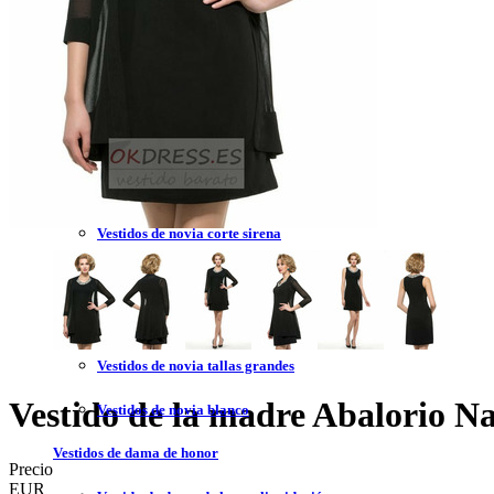
Vestidos de novia 2023
Vestidos de novia sin tirantes
Vestidos de novia encaje
Vestidos de novia corte princesa
Vestidos de novia sencillo
Vestidos de novia corte sirena
Vestidos de novia corto
Vestidos de novia espalda descubierta
Vestidos de novia tallas grandes
Vestido de la madre Abalorio N
Vestidos de novia blanco
Vestidos de dama de honor
Precio
EUR