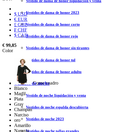
Vestido de dama de honor liquidación y venta
Vestidos de dama de honor 2023
$ USD
€ EUR
£ GBP
Vestidos de dama de honor corto
₣ CHF
$ CAD
Vestidos de dama de honor rojo
€ 99,85
Vestidos de dama de honor sin tirantes
Color
Vestidos de dama de honor tul
Vestidos de dama de honor adulto
Como cuadro
Vestidos de noche
Blanco
Marfil
Vestido de noche liquidación y venta
Plata
Gray
Vestidos de noche espalda descubierta
Champán
Narciso
Vestidos de noche 2023
oro
Amarillo
Naranja
Vestidos de noche tallas grandes