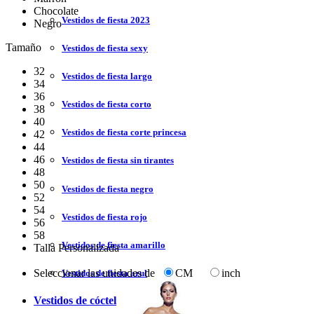
Chocolate
Vestidos de fiesta 2023
Negro
Tamaño
Vestidos de fiesta sexy
32
Vestidos de fiesta largo
34
36
Vestidos de fiesta corto
38
40
Vestidos de fiesta corte princesa
42
44
46
Vestidos de fiesta sin tirantes
48
50
Vestidos de fiesta negro
52
54
Vestidos de fiesta rojo
56
58
Vestidos de fiesta amarillo
Talla Personalizada
Seleccionar las unidades de
CM
inch
Vestidos de fiesta azul
Vestidos de cóctel