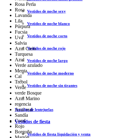
Rosa Perla
Rosa
Vestidos de noche sexy
Lavanda
Lila
Vestidos de noche blanco
Púrpura
Fucsia
Vestidos de noche corto
Uva
Salvia
Azul Cielo
Vestidos de noche rojo
Turquesa
Azul
Vestidos de noche largo
Verde azulado
Menta
Vestidos de noche moderno
Cal
Trébol
Vestidos de noche sin tirantes
Verde
verde Bosque
Azul Marino
regencia
Azul real
Vestidos de lentejuelas
Sandía
Coral
Vestidos de fiesta
Rojo
Borgoña
Vestidos de fiesta liquidación y venta
Marrón