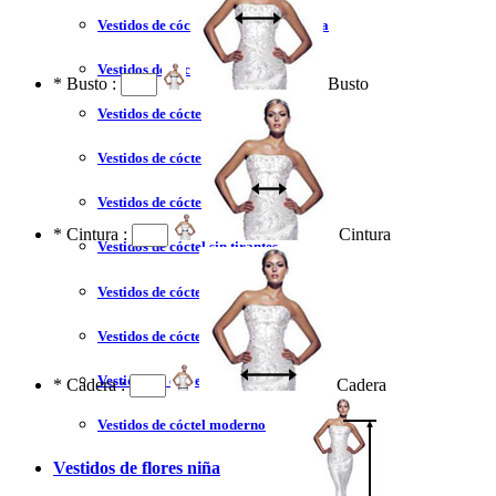
Vestidos de cóctel liquidación y venta
Vestidos de cóctel 2023
*
Busto :
Busto
Vestidos de cóctel largo
Vestidos de cóctel corto
Vestidos de cóctel tallas grandes
*
Cintura :
Cintura
Vestidos de cóctel sin tirantes
Vestidos de cóctel azul
Vestidos de cóctel rojo
Vestidos de cóctel coral
*
Cadera :
Cadera
Vestidos de cóctel moderno
Vestidos de flores niña