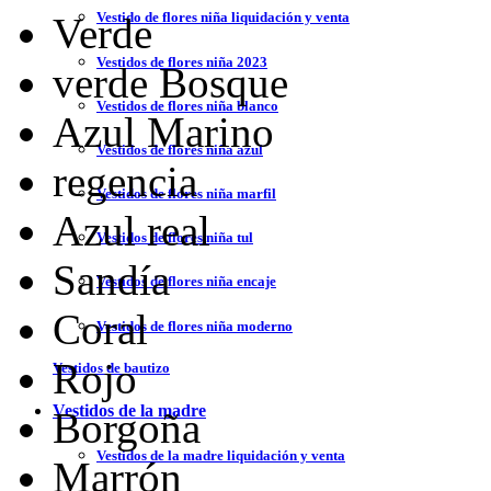
Vestido de flores niña liquidación y venta
Verde
Vestidos de flores niña 2023
verde Bosque
Vestidos de flores niña blanco
Azul Marino
Vestidos de flores niña azul
regencia
Vestidos de flores niña marfil
Azul real
Vestidos de flores niña tul
Sandía
Vestidos de flores niña encaje
Coral
Vestidos de flores niña moderno
Rojo
Vestidos de bautizo
Vestidos de la madre
Borgoña
Vestidos de la madre liquidación y venta
Marrón