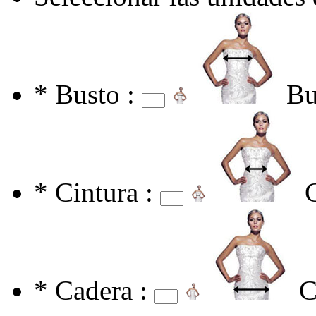
*
Busto :
Bu
*
Cintura :
*
Cadera :
C