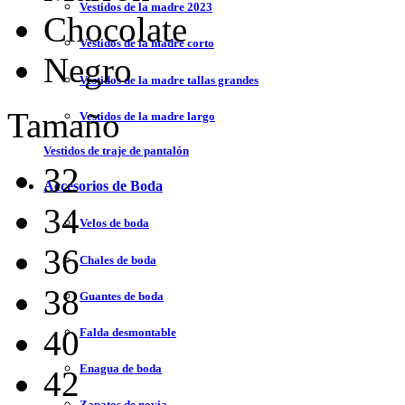
Vestidos de la madre 2023
Chocolate
Vestidos de la madre corto
Negro
Vestidos de la madre tallas grandes
Tamaño
Vestidos de la madre largo
Vestidos de traje de pantalón
32
Accesorios de Boda
34
Velos de boda
36
Chales de boda
38
Guantes de boda
40
Falda desmontable
Enagua de boda
42
Zapatos de novia