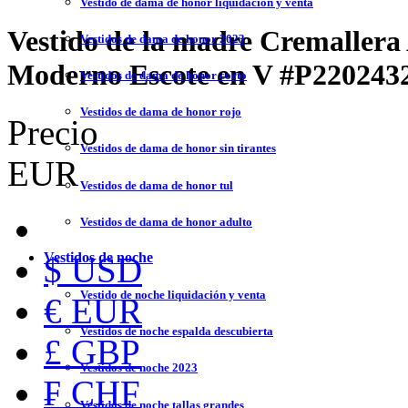
Vestido de dama de honor liquidación y venta
Vestido de la madre Cremallera
Vestidos de dama de honor 2023
Moderno Escote en V
#P220243
Vestidos de dama de honor corto
Vestidos de dama de honor rojo
Precio
Vestidos de dama de honor sin tirantes
EUR
Vestidos de dama de honor tul
Vestidos de dama de honor adulto
Vestidos de noche
$ USD
Vestido de noche liquidación y venta
€ EUR
Vestidos de noche espalda descubierta
£ GBP
Vestidos de noche 2023
₣ CHF
Vestidos de noche tallas grandes