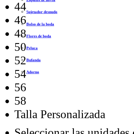
44
Sujetador desnudo
46
Bolso de la boda
48
Flores de boda
50
Peluca
52
Bufanda
54
Adorno
56
58
Talla Personalizada
Seleccionar las unidades