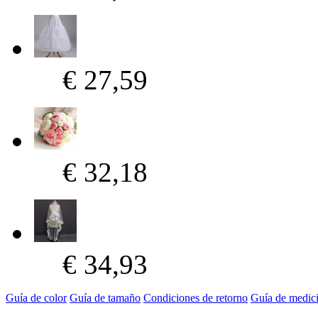
€ 27,59
€ 32,18
€ 34,93
Guía de color
Guía de tamaño
Condiciones de retorno
Guía de medic