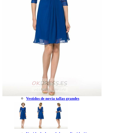
Vestidos de novia 2023
Vestidos de novia sin tirantes
Vestidos de novia encaje
Vestidos de novia corte princesa
Vestidos de novia sencillo
Vestidos de novia corte sirena
Vestidos de novia corto
Vestidos de novia espalda descubierta
Vestidos de novia tallas grandes
Vestidos de novia blanco
Vestidos de dama de honor