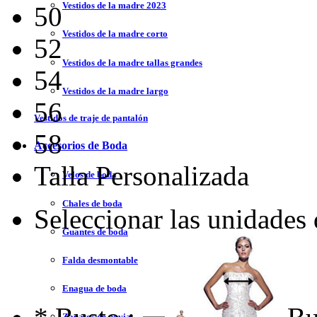
Vestidos de la madre 2023
50
Vestidos de la madre corto
52
Vestidos de la madre tallas grandes
54
Vestidos de la madre largo
56
Vestidos de traje de pantalón
58
Accesorios de Boda
Talla Personalizada
Velos de boda
Chales de boda
Seleccionar las unidades
Guantes de boda
Falda desmontable
Enagua de boda
Zapatos de novia