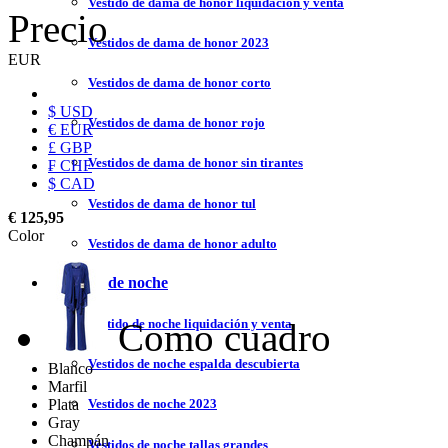
Vestido de dama de honor liquidación y venta
Precio
Vestidos de dama de honor 2023
EUR
Vestidos de dama de honor corto
$ USD
Vestidos de dama de honor rojo
€ EUR
£ GBP
Vestidos de dama de honor sin tirantes
₣ CHF
$ CAD
Vestidos de dama de honor tul
€ 125,95
Color
Vestidos de dama de honor adulto
Vestidos de noche
Como cuadro
Vestido de noche liquidación y venta
Vestidos de noche espalda descubierta
Blanco
Marfil
Plata
Vestidos de noche 2023
Gray
Champán
Vestidos de noche tallas grandes