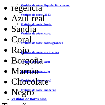
regencia
Vestidos de cóctel liquidación y venta
Vestidos de cóctel 2023
Azul real
Vestidos de cóctel largo
Sandía
Vestidos de cóctel corto
Coral
Vestidos de cóctel tallas grandes
Rojo
Vestidos de cóctel sin tirantes
Borgoña
Vestidos de cóctel azul
Marrón
Vestidos de cóctel rojo
Chocolate
Vestidos de cóctel coral
Negro
Vestidos de cóctel moderno
Vestidos de flores niña