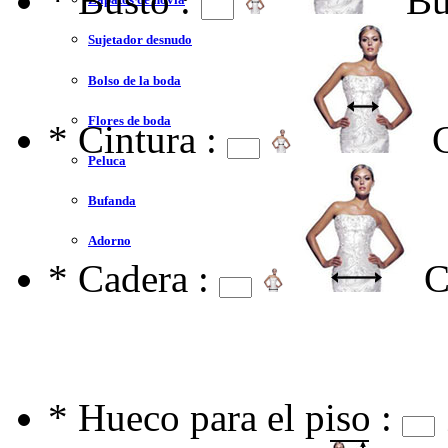
*
Busto :
Bu
Sujetador desnudo
Bolso de la boda
Flores de boda
*
Cintura :
Peluca
Bufanda
Adorno
*
Cadera :
C
*
Hueco para el piso :