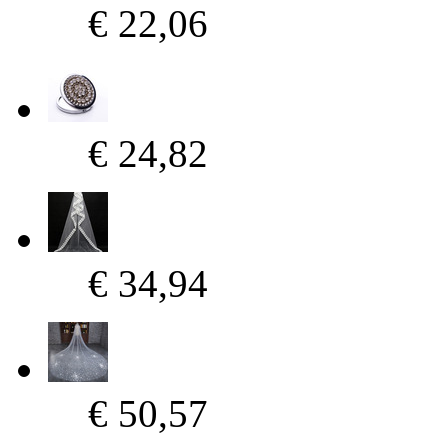
€ 22,06
€ 24,82
€ 34,94
€ 50,57