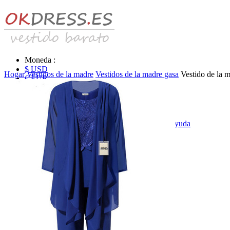
Moneda :
$ USD
Hogar
Vestidos de la madre
Vestidos de la madre gasa
Vestido de la 
€ EUR
£ GBP
₣ CHF
$ CAD
|
Identificarse & Registrarse
|
Obtener la contraseña
|
Ayuda
Mensaje
Carro (0)
Vestidos de novia
Vestido de novia liquidación y venta
Vestidos de novia vendimia