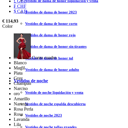
Vestido de dama de honor liquidación y venta
£ GBP
₣ CHF
$ CAD
Vestidos de dama de honor 2023
€ 114,93
Vestidos de dama de honor corto
Color
Vestidos de dama de honor rojo
Vestidos de dama de honor sin tirantes
Como cuadro
Vestidos de dama de honor tul
Blanco
Marfil
Vestidos de dama de honor adulto
Plata
Gray
Vestidos de noche
Champán
Narciso
Vestido de noche liquidación y venta
oro
Amarillo
Naranja
Vestidos de noche espalda descubierta
Rosa Perla
Rosa
Vestidos de noche 2023
Lavanda
Lila
Vestidos de noche tallas grandes