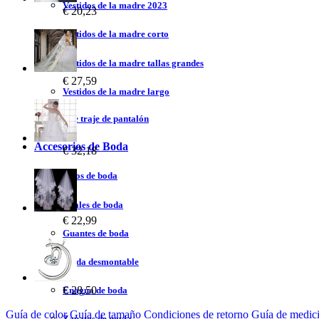
Vestidos de la madre 2023
€ 20,23
Vestidos de la madre corto
Vestidos de la madre tallas grandes
€ 27,59
Vestidos de la madre largo
Vestidos de traje de pantalón
Accesorios de Boda
€ 32,18
Velos de boda
Chales de boda
€ 22,99
Guantes de boda
Falda desmontable
€ 28,50
Enagua de boda
Guía de color
Guía de tamaño
Condiciones de retorno
Guía de medic
Zapatos de novia