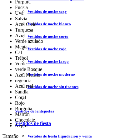
Púrpura
Fucsia
Vestidos de noche sexy
Uva
Salvia
Vestidos de noche blanco
Azul Cielo
Turquesa
Azul
Vestidos de noche corto
Verde azulado
Menta
Vestidos de noche rojo
Cal
Trébol
Vestidos de noche largo
Verde
verde Bosque
Vestidos de noche moderno
Azul Marino
regencia
Azul real
Vestidos de noche sin tirantes
Sandía
Coral
Rojo
Borgoña
Vestidos de lentejuelas
Marrón
Chocolate
Vestidos de fiesta
Negro
Tamaño
Vestidos de fiesta liquidación y venta