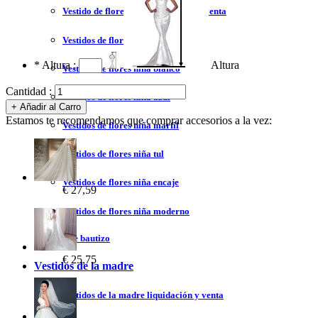
Vestido de flores niña liquidación y venta
Vestidos de flores niña 2023
*
Altura :
Altura
Vestidos de flores niña blanco
Cantidad :
Vestidos de flores niña azul
Estamos te recomendamos que comprar accesorios a la vez:
Vestidos de flores niña marfil
Vestidos de flores niña tul
Vestidos de flores niña encaje
€ 27,59
Vestidos de flores niña moderno
Vestidos de bautizo
€ 25,75
Vestidos de la madre
Vestidos de la madre liquidación y venta