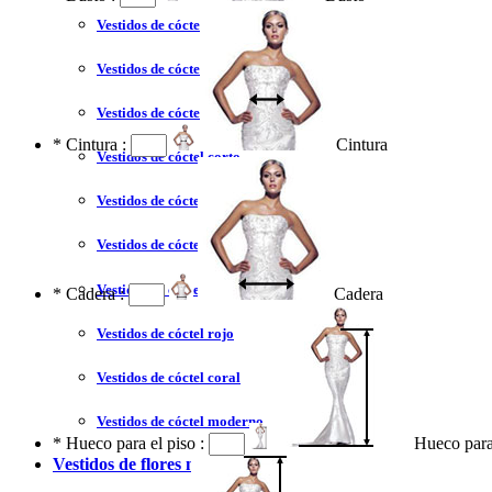
Vestidos de cóctel liquidación y venta
Vestidos de cóctel 2023
Vestidos de cóctel largo
*
Cintura :
Cintura
Vestidos de cóctel corto
Vestidos de cóctel tallas grandes
Vestidos de cóctel sin tirantes
Vestidos de cóctel azul
*
Cadera :
Cadera
Vestidos de cóctel rojo
Vestidos de cóctel coral
Vestidos de cóctel moderno
*
Hueco para el piso :
Hueco para
Vestidos de flores niña