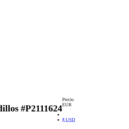
Precio
EUR
dillos
#P2111624
$ USD