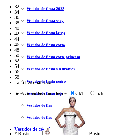
32
Vestidos de fiesta 2023
34
36
Vestidos de fiesta sexy
38
40
Vestidos de fiesta largo
42
44
46
Vestidos de fiesta corto
48
50
Vestidos de fiesta corte princesa
52
54
Vestidos de fiesta sin tirantes
56
58
Vestidos de fiesta negro
Talla Personalizada
Seleccionar las unidades de
CM
inch
Vestidos de fiesta rojo
Vestidos de fiesta amarillo
Vestidos de fiesta azul
Vestidos de cóctel
*
Busto :
Busto