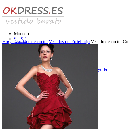
Moneda :
$ USD
Hogar
Vestidos de cóctel
Vestidos de cóctel rojo
Vestido de cóctel Cr
€ EUR
£ GBP
₣ CHF
$ CAD
|
Identificarse & Registrarse
|
Obtener la contraseña
|
Ayuda
Mensaje
Carro (0)
Vestidos de novia
Vestido de novia liquidación y venta
Vestidos de novia vendimia