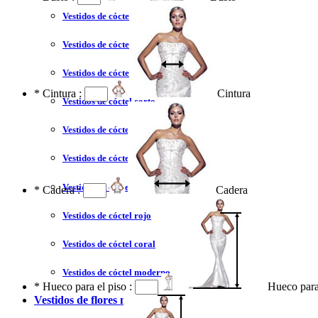
Vestidos de cóctel liquidación y venta
Vestidos de cóctel 2023
Vestidos de cóctel largo
*
Cintura :
Cintura
Vestidos de cóctel corto
Vestidos de cóctel tallas grandes
Vestidos de cóctel sin tirantes
Vestidos de cóctel azul
*
Cadera :
Cadera
Vestidos de cóctel rojo
Vestidos de cóctel coral
Vestidos de cóctel moderno
*
Hueco para el piso :
Hueco para
Vestidos de flores niña