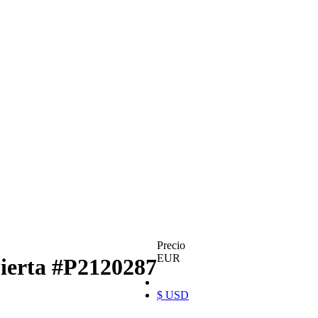
Precio
EUR
bierta
#P2120287
$ USD