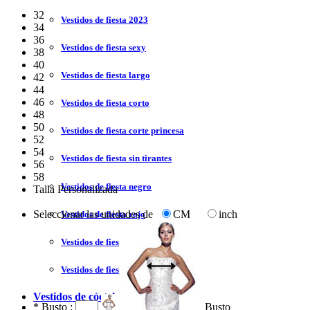
32
Vestidos de fiesta 2023
34
36
Vestidos de fiesta sexy
38
40
Vestidos de fiesta largo
42
44
46
Vestidos de fiesta corto
48
50
Vestidos de fiesta corte princesa
52
54
Vestidos de fiesta sin tirantes
56
58
Vestidos de fiesta negro
Talla Personalizada
Seleccionar las unidades de
CM
inch
Vestidos de fiesta rojo
Vestidos de fiesta amarillo
Vestidos de fiesta azul
Vestidos de cóctel
*
Busto :
Busto