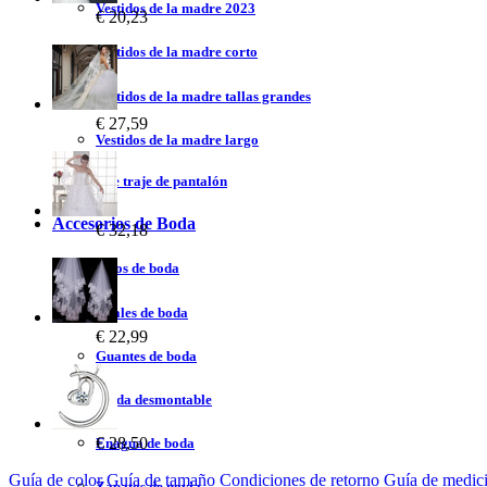
Vestidos de la madre 2023
€ 20,23
Vestidos de la madre corto
Vestidos de la madre tallas grandes
€ 27,59
Vestidos de la madre largo
Vestidos de traje de pantalón
Accesorios de Boda
€ 32,18
Velos de boda
Chales de boda
€ 22,99
Guantes de boda
Falda desmontable
€ 28,50
Enagua de boda
Guía de color
Guía de tamaño
Condiciones de retorno
Guía de medic
Zapatos de novia