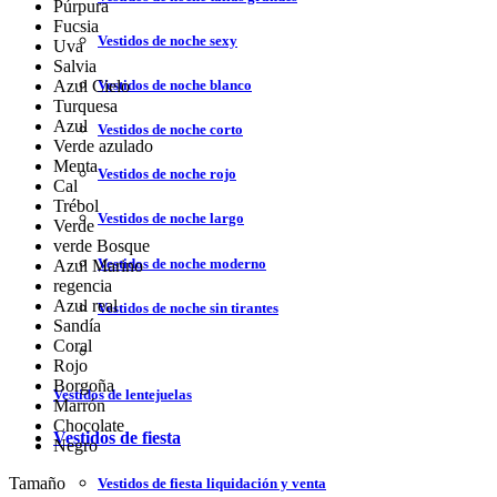
Púrpura
Fucsia
Vestidos de noche sexy
Uva
Salvia
Vestidos de noche blanco
Azul Cielo
Turquesa
Azul
Vestidos de noche corto
Verde azulado
Menta
Vestidos de noche rojo
Cal
Trébol
Vestidos de noche largo
Verde
verde Bosque
Vestidos de noche moderno
Azul Marino
regencia
Azul real
Vestidos de noche sin tirantes
Sandía
Coral
Rojo
Borgoña
Vestidos de lentejuelas
Marrón
Chocolate
Vestidos de fiesta
Negro
Tamaño
Vestidos de fiesta liquidación y venta