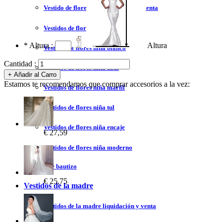
Vestido de flores niña liquidación y venta
Vestidos de flores niña 2023
*
Altura :
Altura
Vestidos de flores niña blanco
Cantidad :
Vestidos de flores niña azul
Estamos te recomendamos que comprar accesorios a la vez:
Vestidos de flores niña marfil
Vestidos de flores niña tul
Vestidos de flores niña encaje
€ 27,59
Vestidos de flores niña moderno
Vestidos de bautizo
€ 25,75
Vestidos de la madre
Vestidos de la madre liquidación y venta