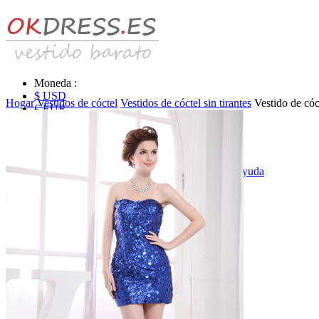
Moneda :
$ USD
Hogar
Vestidos de cóctel
Vestidos de cóctel sin tirantes
Vestido de cóc
€ EUR
£ GBP
₣ CHF
$ CAD
|
Identificarse & Registrarse
|
Obtener la contraseña
|
Ayuda
Mensaje
Carro (0)
Vestidos de novia
Vestido de novia liquidación y venta
Vestidos de novia vendimia