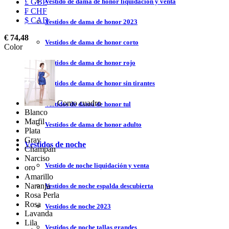
Vestido de dama de honor liquidación y venta
£ GBP
₣ CHF
$ CAD
Vestidos de dama de honor 2023
€ 74,48
Vestidos de dama de honor corto
Color
Vestidos de dama de honor rojo
Vestidos de dama de honor sin tirantes
Como cuadro
Vestidos de dama de honor tul
Blanco
Marfil
Vestidos de dama de honor adulto
Plata
Gray
Vestidos de noche
Champán
Narciso
Vestido de noche liquidación y venta
oro
Amarillo
Naranja
Vestidos de noche espalda descubierta
Rosa Perla
Rosa
Vestidos de noche 2023
Lavanda
Lila
Vestidos de noche tallas grandes