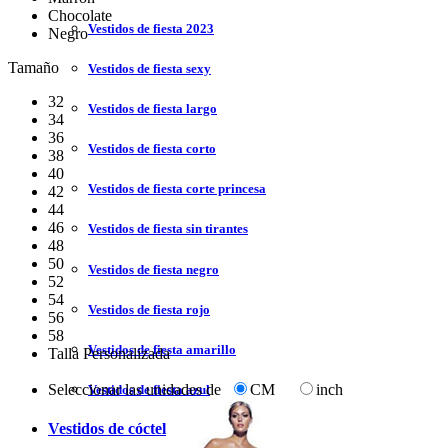
Chocolate
Vestidos de fiesta 2023
Negro
Tamaño
Vestidos de fiesta sexy
32
Vestidos de fiesta largo
34
36
Vestidos de fiesta corto
38
40
Vestidos de fiesta corte princesa
42
44
46
Vestidos de fiesta sin tirantes
48
50
Vestidos de fiesta negro
52
54
Vestidos de fiesta rojo
56
58
Vestidos de fiesta amarillo
Talla Personalizada
Seleccionar las unidades de
CM
inch
Vestidos de fiesta azul
Vestidos de cóctel