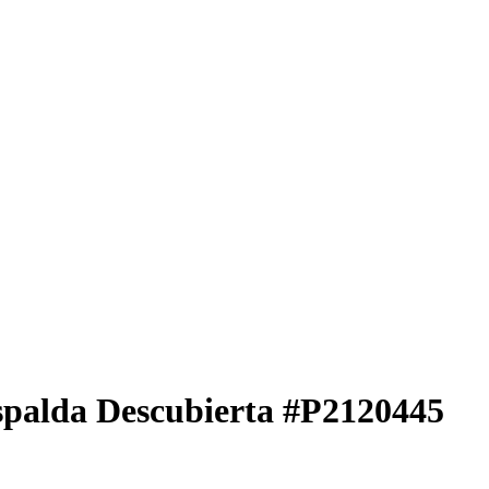
Espalda Descubierta
#P2120445