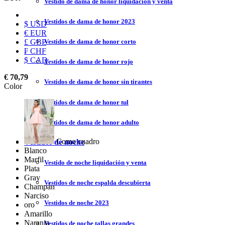
Vestido de dama de honor liquidación y venta
Vestidos de dama de honor 2023
$ USD
€ EUR
£ GBP
Vestidos de dama de honor corto
₣ CHF
$ CAD
Vestidos de dama de honor rojo
€ 70,79
Vestidos de dama de honor sin tirantes
Color
Vestidos de dama de honor tul
Vestidos de dama de honor adulto
Como cuadro
Vestidos de noche
Blanco
Marfil
Vestido de noche liquidación y venta
Plata
Gray
Vestidos de noche espalda descubierta
Champán
Narciso
Vestidos de noche 2023
oro
Amarillo
Naranja
Vestidos de noche tallas grandes