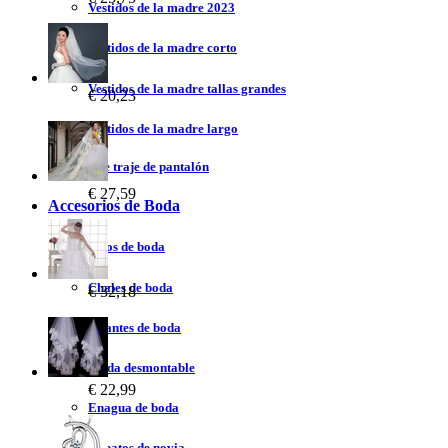
Vestidos de la madre 2023
Vestidos de la madre corto
Vestidos de la madre tallas grandes
€ 20,23
Vestidos de la madre largo
Vestidos de traje de pantalón
€ 27,59
Accesorios de Boda
Velos de boda
Chales de boda
€ 32,18
Guantes de boda
Falda desmontable
€ 22,99
Enagua de boda
Zapatos de novia