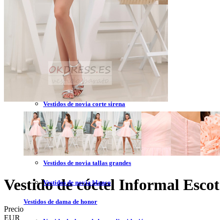
Vestidos de novia 2023
Vestidos de novia sin tirantes
Vestidos de novia encaje
Vestidos de novia corte princesa
Vestidos de novia sencillo
Vestidos de novia corte sirena
Vestidos de novia corto
Vestidos de novia espalda descubierta
Vestidos de novia tallas grandes
Vestido de cóctel Informal Esc
Vestidos de novia blanco
Vestidos de dama de honor
Precio
EUR