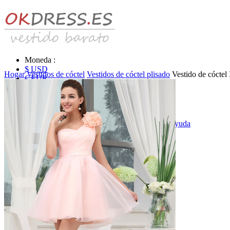
Moneda :
$ USD
Hogar
Vestidos de cóctel
Vestidos de cóctel plisado
Vestido de cóctel
€ EUR
£ GBP
₣ CHF
$ CAD
|
Identificarse & Registrarse
|
Obtener la contraseña
|
Ayuda
Mensaje
Carro (0)
Vestidos de novia
Vestido de novia liquidación y venta
Vestidos de novia vendimia