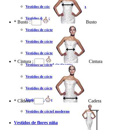
Vestidos de cóctel liquidación y venta
Vestidos de cóctel 2023
*
Busto :
Busto
Vestidos de cóctel largo
Vestidos de cóctel corto
Vestidos de cóctel tallas grandes
*
Cintura :
Cintura
Vestidos de cóctel sin tirantes
Vestidos de cóctel azul
Vestidos de cóctel rojo
Vestidos de cóctel coral
*
Cadera :
Cadera
Vestidos de cóctel moderno
Vestidos de flores niña