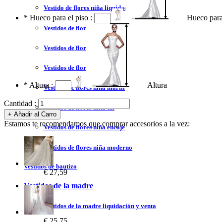
Vestido de flores niña liquidación y venta
*
Hueco para el piso :
Hueco para
Vestidos de flores niña 2023
Vestidos de flores niña blanco
Vestidos de flores niña azul
*
Altura :
Altura
Vestidos de flores niña marfil
Cantidad :
Vestidos de flores niña tul
Estamos te recomendamos que comprar accesorios a la vez:
Vestidos de flores niña encaje
Vestidos de flores niña moderno
Vestidos de bautizo
€ 27,59
Vestidos de la madre
Vestidos de la madre liquidación y venta
€ 25,75