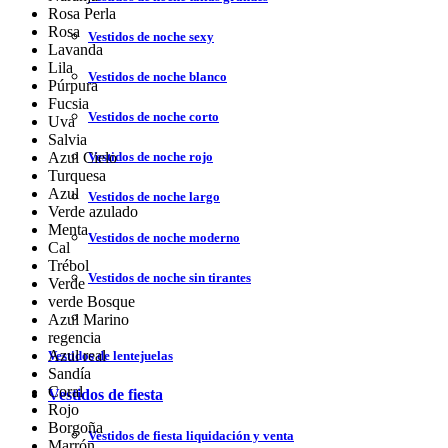
Rosa Perla
Rosa
Vestidos de noche sexy
Lavanda
Lila
Vestidos de noche blanco
Púrpura
Fucsia
Vestidos de noche corto
Uva
Salvia
Azul Cielo
Vestidos de noche rojo
Turquesa
Azul
Vestidos de noche largo
Verde azulado
Menta
Vestidos de noche moderno
Cal
Trébol
Vestidos de noche sin tirantes
Verde
verde Bosque
Azul Marino
regencia
Azul real
Vestidos de lentejuelas
Sandía
Coral
Vestidos de fiesta
Rojo
Borgoña
Vestidos de fiesta liquidación y venta
Marrón