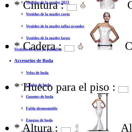
*
Cintura :
Vestidos de la madre 2023
Vestidos de la madre corto
Vestidos de la madre tallas grandes
Vestidos de la madre largo
*
Cadera :
C
Vestidos de traje de pantalón
Accesorios de Boda
Velos de boda
*
Hueco para el piso :
Chales de boda
Guantes de boda
Falda desmontable
Enagua de boda
*
Altura :
Al
Zapatos de novia