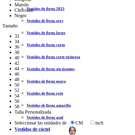
Marrón
Vestidos de fiesta 2023
Chocolate
Negro
Vestidos de fiesta sexy
Tamaño
Vestidos de fiesta largo
32
34
Vestidos de fiesta corto
36
38
Vestidos de fiesta corte princesa
40
42
44
Vestidos de fiesta sin tirantes
46
48
Vestidos de fiesta negro
50
52
Vestidos de fiesta rojo
54
56
Vestidos de fiesta amarillo
58
Talla Personalizada
Vestidos de fiesta azul
Seleccionar las unidades de
CM
inch
Vestidos de cóctel