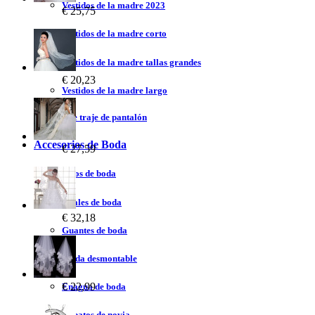
Vestidos de la madre 2023
€ 25,75
Vestidos de la madre corto
Vestidos de la madre tallas grandes
€ 20,23
Vestidos de la madre largo
Vestidos de traje de pantalón
Accesorios de Boda
€ 27,59
Velos de boda
Chales de boda
€ 32,18
Guantes de boda
Falda desmontable
€ 22,99
Enagua de boda
Zapatos de novia