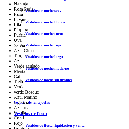
Naranja
Rosa Perla
Vestidos de noche sexy
Rosa
Lavanda
Vestidos de noche blanco
Lila
Púrpura
Vestidos de noche corto
Fucsia
Uva
Salvia
Vestidos de noche rojo
Azul Cielo
Turquesa
Vestidos de noche largo
Azul
Verde azulado
Vestidos de noche moderno
Menta
Cal
Vestidos de noche sin tirantes
Trébol
Verde
verde Bosque
Azul Marino
regencia
Vestidos de lentejuelas
Azul real
Sandía
Vestidos de fiesta
Coral
Rojo
Vestidos de fiesta liquidación y venta
Borgoña