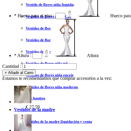
Vestido de flores niña liquidación y venta
*
Hueco para el piso :
Hueco para
Vestidos de flores niña 2023
Vestidos de flores niña blanco
Vestidos de flores niña azul
Vestidos de flores niña marfil
*
Altura :
Altura
Vestidos de flores niña tul
Cantidad :
Vestidos de flores niña encaje
Estamos te recomendamos que comprar accesorios a la vez:
Vestidos de flores niña moderno
Vestidos de bautizo
€ 27,59
Vestidos de la madre
Vestidos de la madre liquidación y venta