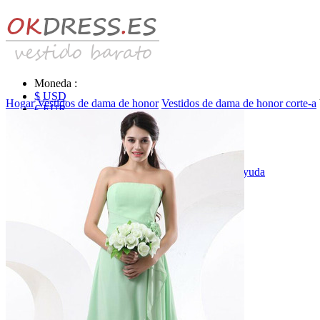
Moneda :
$ USD
Hogar
Vestidos de dama de honor
Vestidos de dama de honor corte-a
€ EUR
£ GBP
₣ CHF
$ CAD
|
Identificarse & Registrarse
|
Obtener la contraseña
|
Ayuda
Mensaje
Carro (0)
Vestidos de novia
Vestido de novia liquidación y venta
Vestidos de novia vendimia