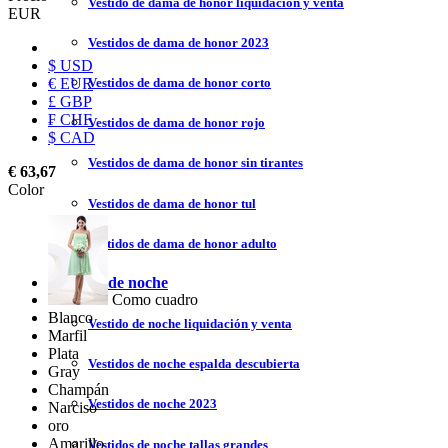
Vestido de dama de honor liquidación y venta
EUR
Vestidos de dama de honor 2023
$ USD
€ EUR
Vestidos de dama de honor corto
£ GBP
₣ CHF
Vestidos de dama de honor rojo
$ CAD
Vestidos de dama de honor sin tirantes
€ 63,67
Color
Vestidos de dama de honor tul
Vestidos de dama de honor adulto
Vestidos de noche
Como cuadro
Blanco
Vestido de noche liquidación y venta
Marfil
Plata
Vestidos de noche espalda descubierta
Gray
Champán
Vestidos de noche 2023
Narciso
oro
Amarillo
Vestidos de noche tallas grandes