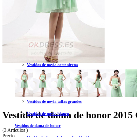
Vestidos de novia 2023
Vestidos de novia sin tirantes
Vestidos de novia encaje
Vestidos de novia corte princesa
Vestidos de novia sencillo
Vestidos de novia corte sirena
Vestidos de novia corto
Vestidos de novia espalda descubierta
Vestidos de novia tallas grandes
Vestido de dama de honor 2015 
Vestidos de novia blanco
Vestidos de dama de honor
(3 Artículos )
Precio