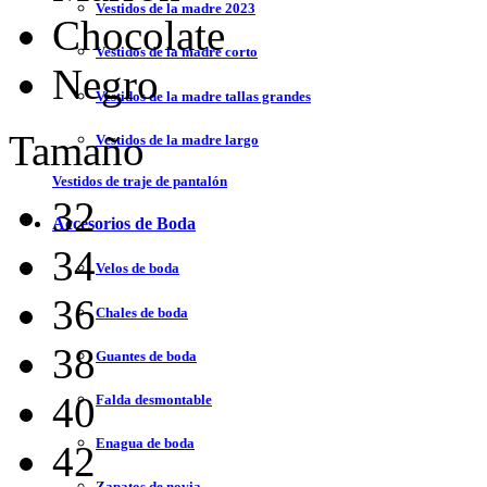
Vestidos de la madre 2023
Chocolate
Vestidos de la madre corto
Negro
Vestidos de la madre tallas grandes
Tamaño
Vestidos de la madre largo
Vestidos de traje de pantalón
32
Accesorios de Boda
34
Velos de boda
36
Chales de boda
38
Guantes de boda
40
Falda desmontable
Enagua de boda
42
Zapatos de novia