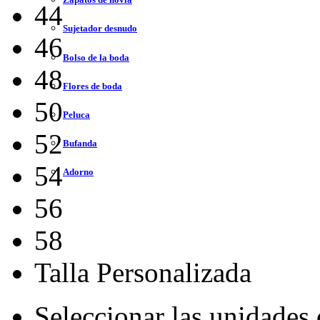
44
Sujetador desnudo
46
Bolso de la boda
48
Flores de boda
50
Peluca
52
Bufanda
54
Adorno
56
58
Talla Personalizada
Seleccionar las unidades