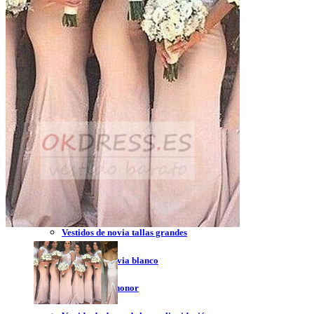
Vestidos de novia 2023
Vestidos de novia sin tirantes
Vestidos de novia encaje
Vestidos de novia corte princesa
Vestidos de novia sencillo
Vestidos de novia corte sirena
Vestidos de novia corto
Vestidos de novia espalda descubierta
Vestidos de novia tallas grandes
Vestidos de novia blanco
Vestidos de dama de honor