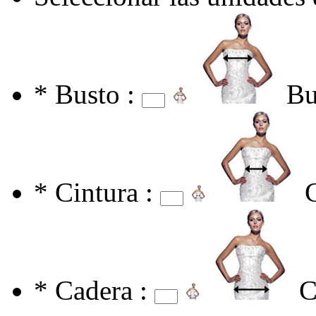
*
Busto :
Bu
*
Cintura :
*
Cadera :
C