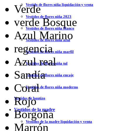
Vestido de flores niña liquidación y venta
Verde
Vestidos de flores niña 2023
verde Bosque
Vestidos de flores niña blanco
Azul Marino
Vestidos de flores niña azul
regencia
Vestidos de flores niña marfil
Azul real
Vestidos de flores niña tul
Sandía
Vestidos de flores niña encaje
Coral
Vestidos de flores niña moderno
Rojo
Vestidos de bautizo
Vestidos de la madre
Borgoña
Vestidos de la madre liquidación y venta
Marrón