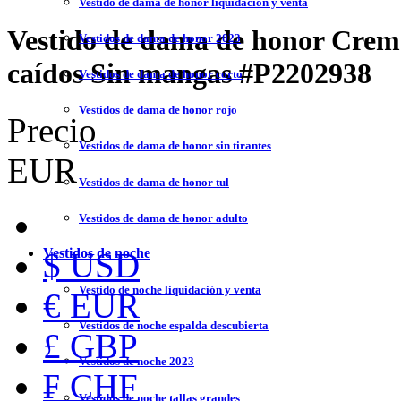
Vestido de dama de honor liquidación y venta
Vestido de dama de honor Crem
Vestidos de dama de honor 2023
caídos Sin mangas
#P2202938
Vestidos de dama de honor corto
Vestidos de dama de honor rojo
Precio
Vestidos de dama de honor sin tirantes
EUR
Vestidos de dama de honor tul
Vestidos de dama de honor adulto
Vestidos de noche
$ USD
Vestido de noche liquidación y venta
€ EUR
Vestidos de noche espalda descubierta
£ GBP
Vestidos de noche 2023
₣ CHF
Vestidos de noche tallas grandes