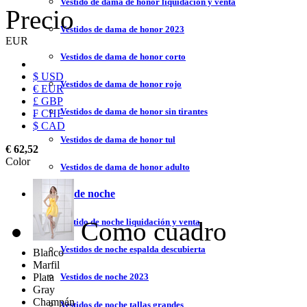
Vestido de dama de honor liquidación y venta
Precio
Vestidos de dama de honor 2023
EUR
Vestidos de dama de honor corto
$ USD
Vestidos de dama de honor rojo
€ EUR
£ GBP
Vestidos de dama de honor sin tirantes
₣ CHF
$ CAD
Vestidos de dama de honor tul
€ 62,52
Color
Vestidos de dama de honor adulto
Vestidos de noche
Como cuadro
Vestido de noche liquidación y venta
Vestidos de noche espalda descubierta
Blanco
Marfil
Plata
Vestidos de noche 2023
Gray
Champán
Vestidos de noche tallas grandes