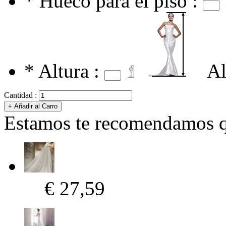
*
Hueco para el piso :
*
Altura :
Al
Cantidad :
Estamos te recomendamos qu
€ 27,59