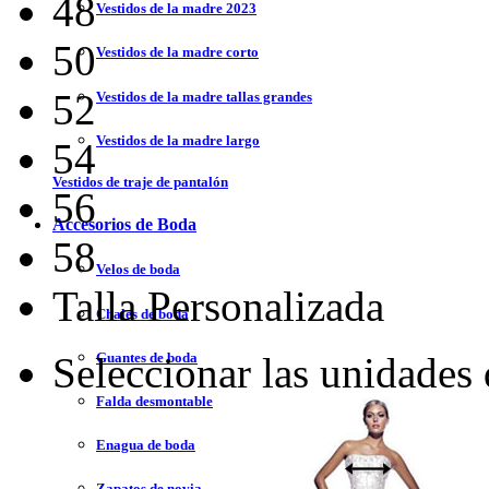
48
Vestidos de la madre 2023
50
Vestidos de la madre corto
52
Vestidos de la madre tallas grandes
Vestidos de la madre largo
54
Vestidos de traje de pantalón
56
Accesorios de Boda
58
Velos de boda
Talla Personalizada
Chales de boda
Guantes de boda
Seleccionar las unidades
Falda desmontable
Enagua de boda
Zapatos de novia