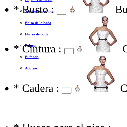
*
Busto :
Bu
Sujetador desnudo
Bolso de la boda
Flores de boda
*
Cintura :
Peluca
Bufanda
Adorno
*
Cadera :
C