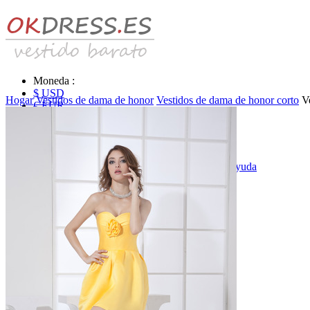
Moneda :
$ USD
Hogar
Vestidos de dama de honor
Vestidos de dama de honor corto
V
€ EUR
£ GBP
₣ CHF
$ CAD
|
Identificarse & Registrarse
|
Obtener la contraseña
|
Ayuda
Mensaje
Carro (0)
Vestidos de novia
Vestido de novia liquidación y venta
Vestidos de novia vendimia