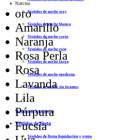
Narciso
oro
Vestidos de noche sexy
Amarillo
Vestidos de noche blanco
Vestidos de noche corto
Naranja
Vestidos de noche rojo
Rosa Perla
Vestidos de noche largo
Rosa
Vestidos de noche moderno
Lavanda
Vestidos de noche sin tirantes
Lila
Púrpura
Vestidos de lentejuelas
Fucsia
Vestidos de fiesta
Uva
Vestidos de fiesta liquidación y venta