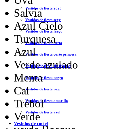
Vestidos de fiesta 2023
Salvia
Vestidos de fiesta sexy
Azul Cielo
Vestidos de fiesta largo
Turquesa
Vestidos de fiesta corto
Azul
Vestidos de fiesta corte princesa
Verde azulado
Vestidos de fiesta sin tirantes
Menta
Vestidos de fiesta negro
Cal
Vestidos de fiesta rojo
Trébol
Vestidos de fiesta amarillo
Vestidos de fiesta azul
Verde
Vestidos de cóctel