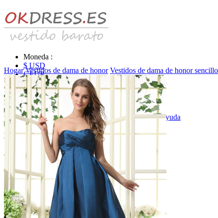
Moneda :
$ USD
Hogar
Vestidos de dama de honor
Vestidos de dama de honor sencillo
€ EUR
£ GBP
₣ CHF
$ CAD
|
Identificarse & Registrarse
|
Obtener la contraseña
|
Ayuda
Mensaje
Carro (0)
Vestidos de novia
Vestido de novia liquidación y venta
Vestidos de novia vendimia