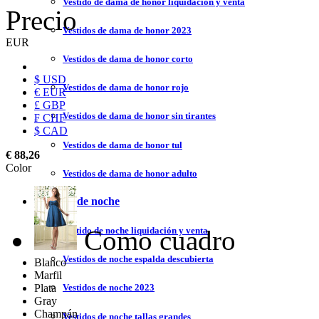
Vestido de dama de honor liquidación y venta
Precio
Vestidos de dama de honor 2023
EUR
Vestidos de dama de honor corto
$ USD
Vestidos de dama de honor rojo
€ EUR
£ GBP
Vestidos de dama de honor sin tirantes
₣ CHF
$ CAD
Vestidos de dama de honor tul
€ 88,26
Color
Vestidos de dama de honor adulto
Vestidos de noche
Como cuadro
Vestido de noche liquidación y venta
Vestidos de noche espalda descubierta
Blanco
Marfil
Plata
Vestidos de noche 2023
Gray
Champán
Vestidos de noche tallas grandes