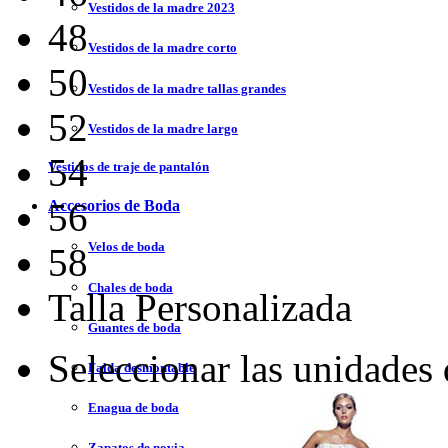
Vestidos de la madre 2023
48
Vestidos de la madre corto
50
Vestidos de la madre tallas grandes
52
Vestidos de la madre largo
54
Vestidos de traje de pantalón
56
Accesorios de Boda
Velos de boda
58
Chales de boda
Talla Personalizada
Guantes de boda
Seleccionar las unidades
Falda desmontable
Enagua de boda
Zapatos de novia