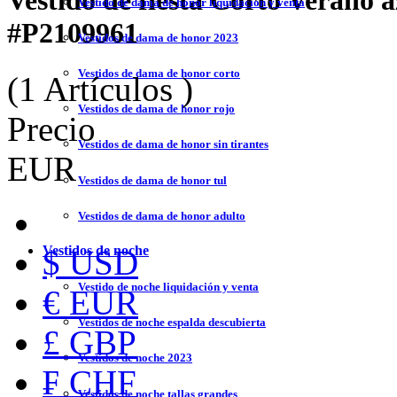
Vestido de fiesta Corto Verano 
Vestido de dama de honor liquidación y venta
#P2109961
Vestidos de dama de honor 2023
Vestidos de dama de honor corto
(1 Artículos )
Vestidos de dama de honor rojo
Precio
Vestidos de dama de honor sin tirantes
EUR
Vestidos de dama de honor tul
Vestidos de dama de honor adulto
Vestidos de noche
$ USD
Vestido de noche liquidación y venta
€ EUR
Vestidos de noche espalda descubierta
£ GBP
Vestidos de noche 2023
₣ CHF
Vestidos de noche tallas grandes