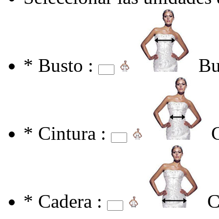
*
Busto :
Bu
*
Cintura :
*
Cadera :
C