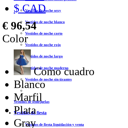
$ CAD
Vestidos de noche sexy
€ 96,54
Vestidos de noche blanco
Vestidos de noche corto
Color
Vestidos de noche rojo
Vestidos de noche largo
Como cuadro
Vestidos de noche moderno
Vestidos de noche sin tirantes
Blanco
Marfil
Vestidos de lentejuelas
Plata
Vestidos de fiesta
Gray
Vestidos de fiesta liquidación y venta