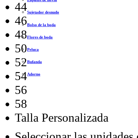
44
Sujetador desnudo
46
Bolso de la boda
48
Flores de boda
50
Peluca
52
Bufanda
54
Adorno
56
58
Talla Personalizada
Seleccionar las unidades