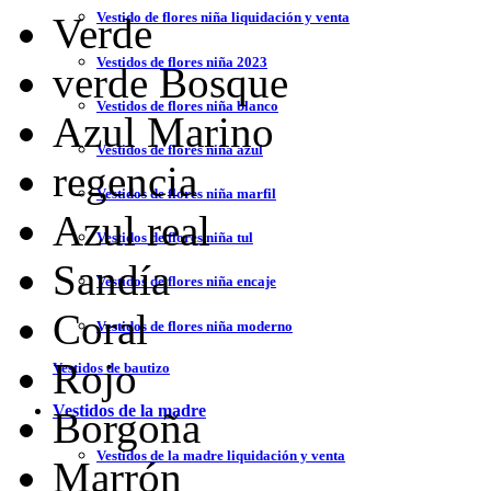
Vestido de flores niña liquidación y venta
Verde
Vestidos de flores niña 2023
verde Bosque
Vestidos de flores niña blanco
Azul Marino
Vestidos de flores niña azul
regencia
Vestidos de flores niña marfil
Azul real
Vestidos de flores niña tul
Sandía
Vestidos de flores niña encaje
Coral
Vestidos de flores niña moderno
Rojo
Vestidos de bautizo
Vestidos de la madre
Borgoña
Vestidos de la madre liquidación y venta
Marrón