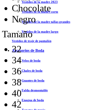
Vestidos de la madre 2023
Chocolate
Vestidos de la madre corto
Negro
Vestidos de la madre tallas grandes
Tamaño
Vestidos de la madre largo
Vestidos de traje de pantalón
32
Accesorios de Boda
34
Velos de boda
36
Chales de boda
38
Guantes de boda
40
Falda desmontable
Enagua de boda
42
Zapatos de novia