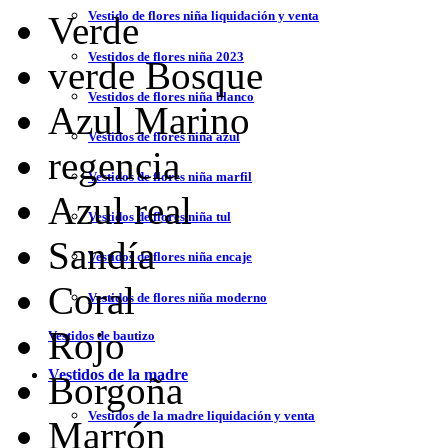
Vestido de flores niña liquidación y venta
Verde
Vestidos de flores niña 2023
verde Bosque
Vestidos de flores niña blanco
Azul Marino
Vestidos de flores niña azul
regencia
Vestidos de flores niña marfil
Azul real
Vestidos de flores niña tul
Sandía
Vestidos de flores niña encaje
Coral
Vestidos de flores niña moderno
Rojo
Vestidos de bautizo
Vestidos de la madre
Borgoña
Vestidos de la madre liquidación y venta
Marrón