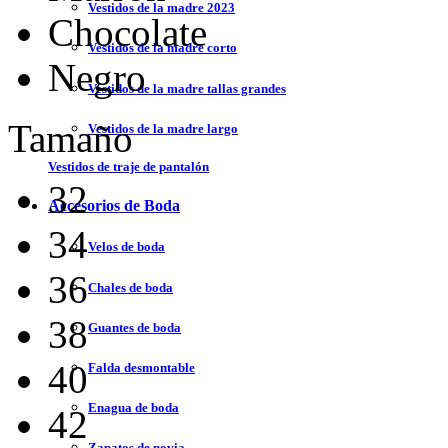
Vestidos de la madre 2023
Chocolate
Vestidos de la madre corto
Negro
Vestidos de la madre tallas grandes
Tamaño
Vestidos de la madre largo
Vestidos de traje de pantalón
32
Accesorios de Boda
34
Velos de boda
36
Chales de boda
38
Guantes de boda
40
Falda desmontable
Enagua de boda
42
Zapatos de novia