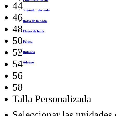
44
Sujetador desnudo
46
Bolso de la boda
48
Flores de boda
50
Peluca
52
Bufanda
54
Adorno
56
58
Talla Personalizada
Seleccionar las unidades