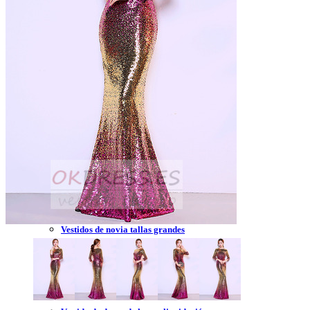
Vestidos de novia 2023
Vestidos de novia sin tirantes
Vestidos de novia encaje
Vestidos de novia corte princesa
Vestidos de novia sencillo
Vestidos de novia corte sirena
Vestidos de novia corto
Vestidos de novia espalda descubierta
Vestidos de novia tallas grandes
Vestidos de novia blanco
Vestidos de dama de honor