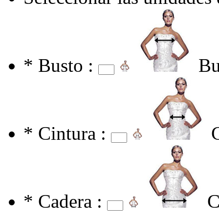
*
Busto :
Bu
*
Cintura :
*
Cadera :
C