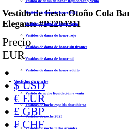
Vestido de dama de honor liquidación y venta
Vestido de fiesta Otoño Cola Ba
Vestidos de dama de honor 2023
Elegante
#P2204311
Vestidos de dama de honor corto
Vestidos de dama de honor rojo
Precio
Vestidos de dama de honor sin tirantes
EUR
Vestidos de dama de honor tul
Vestidos de dama de honor adulto
Vestidos de noche
$ USD
Vestido de noche liquidación y venta
€ EUR
Vestidos de noche espalda descubierta
£ GBP
Vestidos de noche 2023
₣ CHF
Vestidos de noche tallas grandes