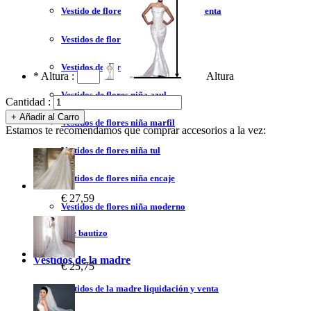
Vestido de flores niña liquidación y venta
Vestidos de flores niña 2023
Vestidos de flores niña blanco
*
Altura :
Altura
Vestidos de flores niña azul
Cantidad :
Vestidos de flores niña marfil
Estamos te recomendamos que comprar accesorios a la vez:
Vestidos de flores niña tul
Vestidos de flores niña encaje
€ 27,59
Vestidos de flores niña moderno
Vestidos de bautizo
Vestidos de la madre
€ 25,75
Vestidos de la madre liquidación y venta