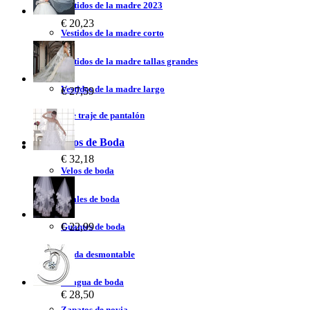
Vestidos de la madre 2023
€ 20,23
Vestidos de la madre corto
Vestidos de la madre tallas grandes
Vestidos de la madre largo
€ 27,59
Vestidos de traje de pantalón
Accesorios de Boda
€ 32,18
Velos de boda
Chales de boda
€ 22,99
Guantes de boda
Falda desmontable
Enagua de boda
€ 28,50
Zapatos de novia