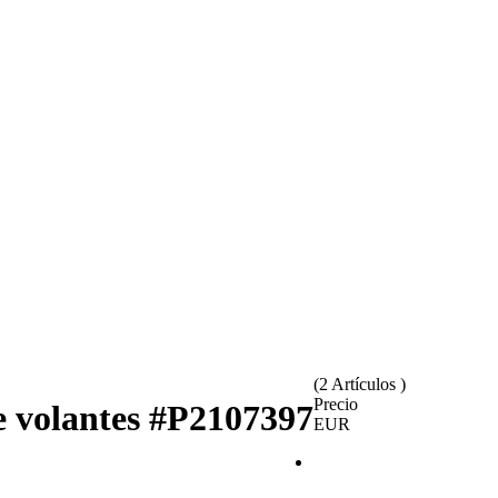
(2 Artículos )
Precio
e volantes
#P2107397
EUR