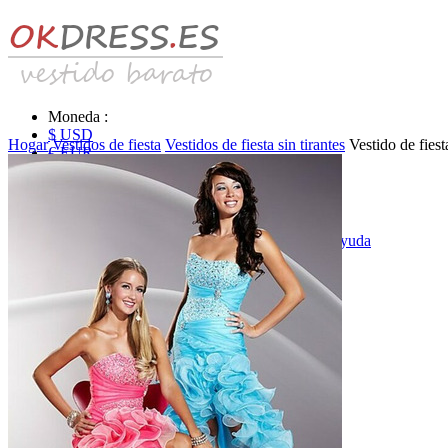
Moneda :
$ USD
Hogar
Vestidos de fiesta
Vestidos de fiesta sin tirantes
Vestido de fies
€ EUR
£ GBP
₣ CHF
$ CAD
|
Identificarse & Registrarse
|
Obtener la contraseña
|
Ayuda
Mensaje
Carro (0)
Vestidos de novia
Vestido de novia liquidación y venta
Vestidos de novia vendimia