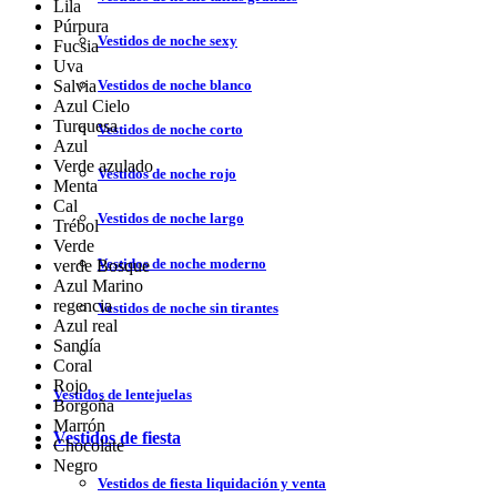
Lila
Púrpura
Vestidos de noche sexy
Fucsia
Uva
Vestidos de noche blanco
Salvia
Azul Cielo
Turquesa
Vestidos de noche corto
Azul
Verde azulado
Vestidos de noche rojo
Menta
Cal
Vestidos de noche largo
Trébol
Verde
Vestidos de noche moderno
verde Bosque
Azul Marino
regencia
Vestidos de noche sin tirantes
Azul real
Sandía
Coral
Rojo
Vestidos de lentejuelas
Borgoña
Marrón
Vestidos de fiesta
Chocolate
Negro
Vestidos de fiesta liquidación y venta