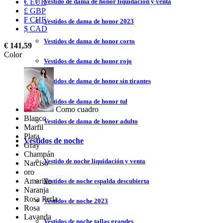
Vestido de dama de honor liquidación y venta
€ EUR
£ GBP
₣ CHF
Vestidos de dama de honor 2023
$ CAD
Vestidos de dama de honor corto
€ 141,59
Color
Vestidos de dama de honor rojo
Vestidos de dama de honor sin tirantes
Vestidos de dama de honor tul
Como cuadro
Blanco
Vestidos de dama de honor adulto
Marfil
Plata
Vestidos de noche
Gray
Champán
Vestido de noche liquidación y venta
Narciso
oro
Amarillo
Vestidos de noche espalda descubierta
Naranja
Rosa Perla
Vestidos de noche 2023
Rosa
Lavanda
Vestidos de noche tallas grandes