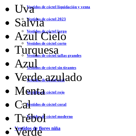
Uva
Vestidos de cóctel liquidación y venta
Salvia
Vestidos de cóctel 2023
Vestidos de cóctel largo
Azul Cielo
Vestidos de cóctel corto
Turquesa
Vestidos de cóctel tallas grandes
Azul
Vestidos de cóctel sin tirantes
Verde azulado
Vestidos de cóctel azul
Menta
Vestidos de cóctel rojo
Cal
Vestidos de cóctel coral
Trébol
Vestidos de cóctel moderno
Verde
Vestidos de flores niña