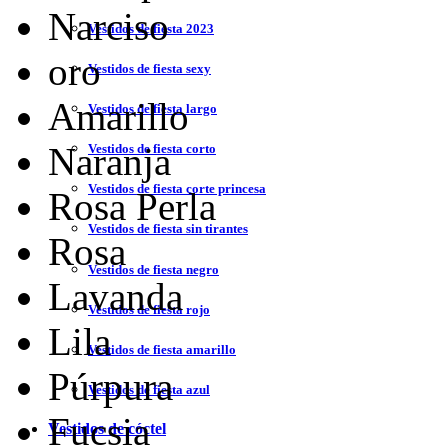
Narciso
Vestidos de fiesta 2023
oro
Vestidos de fiesta sexy
Amarillo
Vestidos de fiesta largo
Naranja
Vestidos de fiesta corto
Vestidos de fiesta corte princesa
Rosa Perla
Vestidos de fiesta sin tirantes
Rosa
Vestidos de fiesta negro
Lavanda
Vestidos de fiesta rojo
Lila
Vestidos de fiesta amarillo
Púrpura
Vestidos de fiesta azul
Fucsia
Vestidos de cóctel