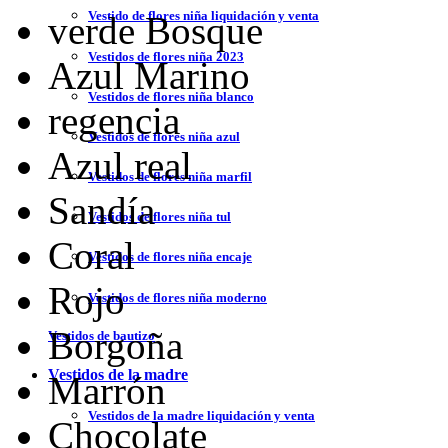
Vestido de flores niña liquidación y venta
verde Bosque
Vestidos de flores niña 2023
Azul Marino
Vestidos de flores niña blanco
regencia
Vestidos de flores niña azul
Azul real
Vestidos de flores niña marfil
Sandía
Vestidos de flores niña tul
Coral
Vestidos de flores niña encaje
Rojo
Vestidos de flores niña moderno
Borgoña
Vestidos de bautizo
Vestidos de la madre
Marrón
Vestidos de la madre liquidación y venta
Chocolate