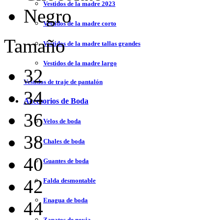
Vestidos de la madre 2023
Negro
Vestidos de la madre corto
Tamaño
Vestidos de la madre tallas grandes
Vestidos de la madre largo
32
Vestidos de traje de pantalón
34
Accesorios de Boda
36
Velos de boda
38
Chales de boda
40
Guantes de boda
42
Falda desmontable
Enagua de boda
44
Zapatos de novia