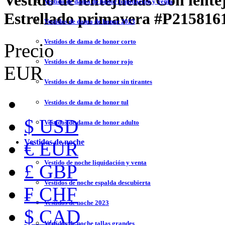
Vestido de lentejuelas Con lent
Vestido de dama de honor liquidación y venta
Estrellado primavera
#P215816
Vestidos de dama de honor 2023
Vestidos de dama de honor corto
Precio
Vestidos de dama de honor rojo
EUR
Vestidos de dama de honor sin tirantes
Vestidos de dama de honor tul
$ USD
Vestidos de dama de honor adulto
Vestidos de noche
€ EUR
Vestido de noche liquidación y venta
£ GBP
Vestidos de noche espalda descubierta
₣ CHF
Vestidos de noche 2023
$ CAD
Vestidos de noche tallas grandes