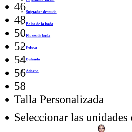
46
Sujetador desnudo
48
Bolso de la boda
50
Flores de boda
52
Peluca
54
Bufanda
56
Adorno
58
Talla Personalizada
Seleccionar las unidades