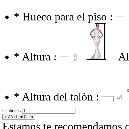
*
Hueco para el piso :
*
Altura :
Al
*
Altura del talón :
Cantidad :
Estamos te recomendamos qu