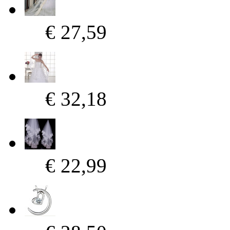
€ 27,59
€ 32,18
€ 22,99