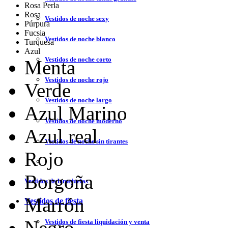
Rosa Perla
Rosa
Vestidos de noche sexy
Púrpura
Fucsia
Vestidos de noche blanco
Turquesa
Azul
Vestidos de noche corto
Menta
Vestidos de noche rojo
Verde
Vestidos de noche largo
Azul Marino
Vestidos de noche moderno
Azul real
Vestidos de noche sin tirantes
Rojo
Borgoña
Vestidos de lentejuelas
Marrón
Vestidos de fiesta
Negro
Vestidos de fiesta liquidación y venta