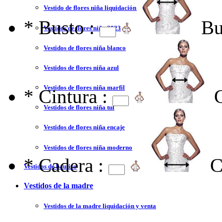
Vestido de flores niña liquidación y venta
*
Busto :
Bu
Vestidos de flores niña 2023
Vestidos de flores niña blanco
Vestidos de flores niña azul
Vestidos de flores niña marfil
*
Cintura :
Vestidos de flores niña tul
Vestidos de flores niña encaje
Vestidos de flores niña moderno
*
Cadera :
C
Vestidos de bautizo
Vestidos de la madre
Vestidos de la madre liquidación y venta