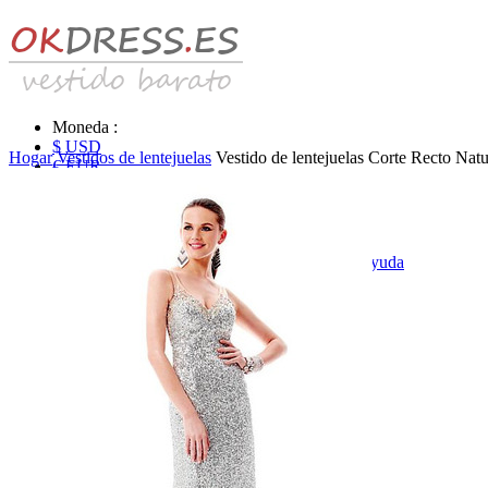
Moneda :
$ USD
Hogar
Vestidos de lentejuelas
Vestido de lentejuelas Corte Recto Nat
€ EUR
£ GBP
₣ CHF
$ CAD
|
Identificarse & Registrarse
|
Obtener la contraseña
|
Ayuda
Mensaje
Carro (0)
Vestidos de novia
Vestido de novia liquidación y venta
Vestidos de novia vendimia