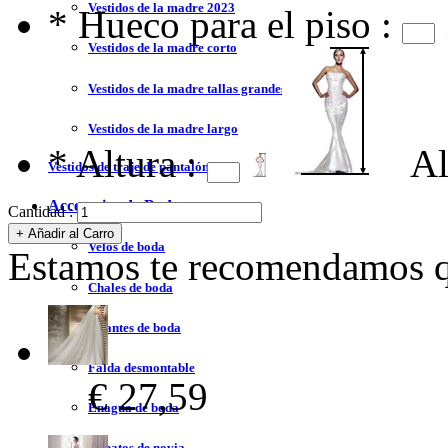
Vestidos de la madre 2023
*
Hueco para el piso :
Vestidos de la madre corto
Vestidos de la madre tallas grandes
Vestidos de la madre largo
*
Altura :
Al
Vestidos de traje de pantalón
Accesorios de Boda
Cantidad :
Velos de boda
Estamos te recomendamos qu
Chales de boda
Guantes de boda
Falda desmontable
€ 27,59
Enagua de boda
Zapatos de novia