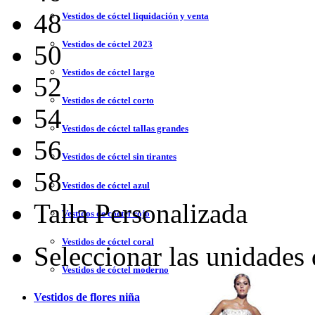
48
Vestidos de cóctel liquidación y venta
Vestidos de cóctel 2023
50
Vestidos de cóctel largo
52
Vestidos de cóctel corto
54
Vestidos de cóctel tallas grandes
56
Vestidos de cóctel sin tirantes
58
Vestidos de cóctel azul
Talla Personalizada
Vestidos de cóctel rojo
Vestidos de cóctel coral
Seleccionar las unidades
Vestidos de cóctel moderno
Vestidos de flores niña