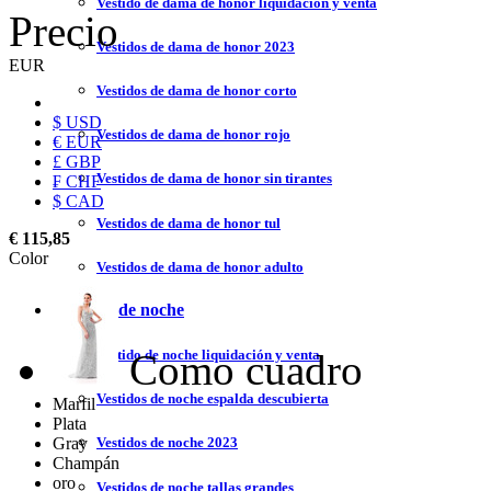
Vestido de dama de honor liquidación y venta
Precio
Vestidos de dama de honor 2023
EUR
Vestidos de dama de honor corto
$ USD
Vestidos de dama de honor rojo
€ EUR
£ GBP
Vestidos de dama de honor sin tirantes
₣ CHF
$ CAD
Vestidos de dama de honor tul
€ 115,85
Color
Vestidos de dama de honor adulto
Vestidos de noche
Como cuadro
Vestido de noche liquidación y venta
Vestidos de noche espalda descubierta
Marfil
Plata
Gray
Vestidos de noche 2023
Champán
oro
Vestidos de noche tallas grandes