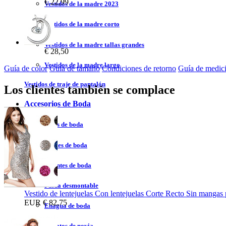
€ 22,99
Vestidos de la madre 2023
Vestidos de la madre corto
Vestidos de la madre tallas grandes
€ 28,50
Vestidos de la madre largo
Guía de color
Guía de tamaño
Condiciones de retorno
Guía de medic
Vestidos de traje de pantalón
Los clientes también se complace
Accesorios de Boda
Velos de boda
Chales de boda
Guantes de boda
Falda desmontable
Vestido de lentejuelas Con lentejuelas Corte Recto Sin mangas 
EUR
€ 82,75
Enagua de boda
Zapatos de novia