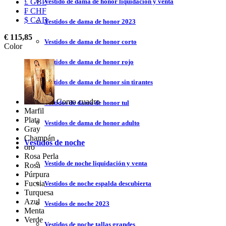
Vestido de dama de honor liquidación y venta
£ GBP
₣ CHF
$ CAD
Vestidos de dama de honor 2023
€ 115,85
Vestidos de dama de honor corto
Color
Vestidos de dama de honor rojo
Vestidos de dama de honor sin tirantes
Como cuadro
Vestidos de dama de honor tul
Marfil
Plata
Vestidos de dama de honor adulto
Gray
Champán
Vestidos de noche
oro
Rosa Perla
Vestido de noche liquidación y venta
Rosa
Púrpura
Fucsia
Vestidos de noche espalda descubierta
Turquesa
Azul
Vestidos de noche 2023
Menta
Verde
Vestidos de noche tallas grandes