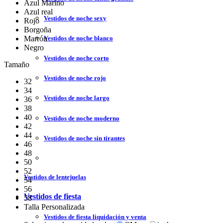
Azul Marino
Azul real
Vestidos de noche sexy
Rojo
Borgoña
Vestidos de noche blanco
Marrón
Negro
Vestidos de noche corto
Tamaño
Vestidos de noche rojo
32
34
Vestidos de noche largo
36
38
40
Vestidos de noche moderno
42
44
Vestidos de noche sin tirantes
46
48
50
52
Vestidos de lentejuelas
54
56
Vestidos de fiesta
58
Talla Personalizada
Vestidos de fiesta liquidación y venta