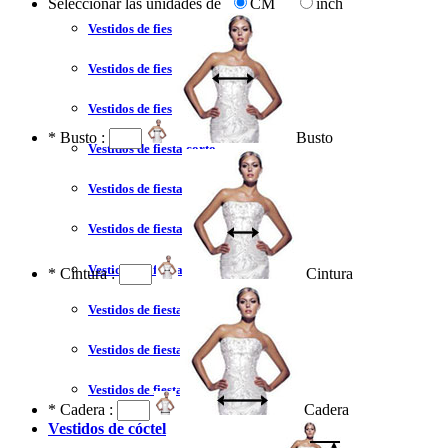
Seleccionar las unidades de
CM
inch
Vestidos de fiesta 2023
Vestidos de fiesta sexy
Vestidos de fiesta largo
*
Busto :
Busto
Vestidos de fiesta corto
Vestidos de fiesta corte princesa
Vestidos de fiesta sin tirantes
Vestidos de fiesta negro
*
Cintura :
Cintura
Vestidos de fiesta rojo
Vestidos de fiesta amarillo
Vestidos de fiesta azul
*
Cadera :
Cadera
Vestidos de cóctel