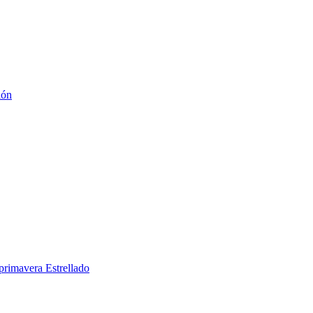
ión
primavera Estrellado