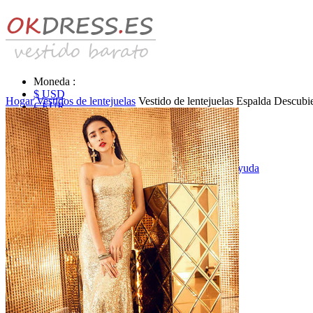
Moneda :
$ USD
Hogar
Vestidos de lentejuelas
Vestido de lentejuelas Espalda Descubi
€ EUR
£ GBP
₣ CHF
$ CAD
|
Identificarse & Registrarse
|
Obtener la contraseña
|
Ayuda
Mensaje
Carro (0)
Vestidos de novia
Vestido de novia liquidación y venta
Vestidos de novia vendimia