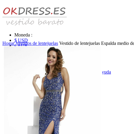
Moneda :
$ USD
Hogar
Vestidos de lentejuelas
Vestido de lentejuelas Espalda medio d
€ EUR
£ GBP
₣ CHF
$ CAD
|
Identificarse & Registrarse
|
Obtener la contraseña
|
Ayuda
Mensaje
Carro (0)
Vestidos de novia
Vestido de novia liquidación y venta
Vestidos de novia vendimia