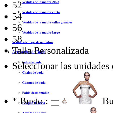
52
Vestidos de la madre 2023
Vestidos de la madre corto
54
Vestidos de la madre tallas grandes
56
Vestidos de la madre largo
58
Vestidos de traje de pantalón
Talla Personalizada
Accesorios de Boda
Seleccionar las unidades
Velos de boda
Chales de boda
Guantes de boda
Falda desmontable
*
Busto :
Bu
Enagua de boda
Zapatos de novia