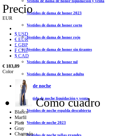
Vestido de dama de honor liquidación y venta
Precio
Vestidos de dama de honor 2023
EUR
Vestidos de dama de honor corto
$ USD
Vestidos de dama de honor rojo
€ EUR
£ GBP
Vestidos de dama de honor sin tirantes
₣ CHF
$ CAD
Vestidos de dama de honor tul
€ 183,89
Color
Vestidos de dama de honor adulto
Vestidos de noche
Como cuadro
Vestido de noche liquidación y venta
Vestidos de noche espalda descubierta
Blanco
Marfil
Plata
Vestidos de noche 2023
Gray
Champán
Vestidos de noche tallas grandes