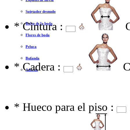
Sujetador desnudo
*
Cintura :
Bolso de la boda
Flores de boda
Peluca
Bufanda
*
Cadera :
C
Adorno
*
Hueco para el piso :