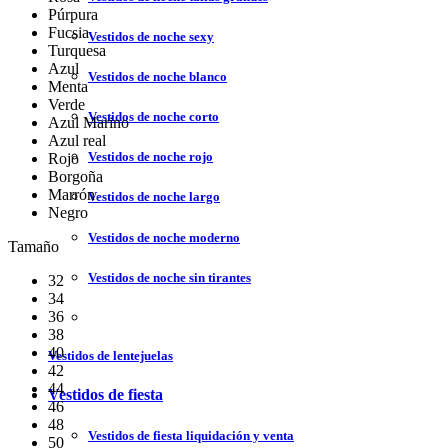
Púrpura
Fucsia
Vestidos de noche sexy
Turquesa
Azul
Vestidos de noche blanco
Menta
Verde
Vestidos de noche corto
Azul Marino
Azul real
Vestidos de noche rojo
Rojo
Borgoña
Marrón
Vestidos de noche largo
Negro
Vestidos de noche moderno
Tamaño
Vestidos de noche sin tirantes
32
34
36
38
40
Vestidos de lentejuelas
42
44
Vestidos de fiesta
46
48
Vestidos de fiesta liquidación y venta
50