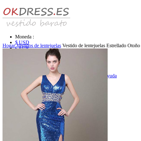
Moneda :
$ USD
Hogar
Vestidos de lentejuelas
Vestido de lentejuelas Estrellado Otoñ
€ EUR
£ GBP
₣ CHF
$ CAD
|
Identificarse & Registrarse
|
Obtener la contraseña
|
Ayuda
Mensaje
Carro (0)
Vestidos de novia
Vestido de novia liquidación y venta
Vestidos de novia vendimia