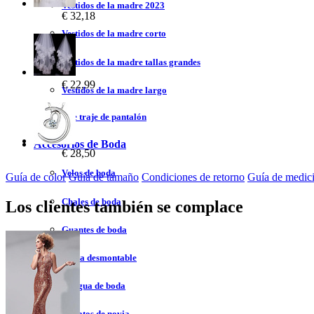
Vestidos de la madre 2023
€ 32,18
Vestidos de la madre corto
Vestidos de la madre tallas grandes
€ 22,99
Vestidos de la madre largo
Vestidos de traje de pantalón
Accesorios de Boda
€ 28,50
Velos de boda
Guía de color
Guía de tamaño
Condiciones de retorno
Guía de medic
Chales de boda
Los clientes también se complace
Guantes de boda
Falda desmontable
Enagua de boda
Zapatos de novia