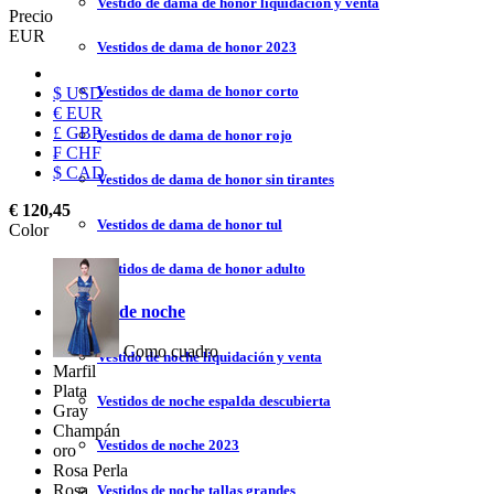
Vestido de dama de honor liquidación y venta
Precio
EUR
Vestidos de dama de honor 2023
Vestidos de dama de honor corto
$ USD
€ EUR
£ GBP
Vestidos de dama de honor rojo
₣ CHF
$ CAD
Vestidos de dama de honor sin tirantes
€ 120,45
Vestidos de dama de honor tul
Color
Vestidos de dama de honor adulto
Vestidos de noche
Como cuadro
Vestido de noche liquidación y venta
Marfil
Plata
Vestidos de noche espalda descubierta
Gray
Champán
Vestidos de noche 2023
oro
Rosa Perla
Rosa
Vestidos de noche tallas grandes