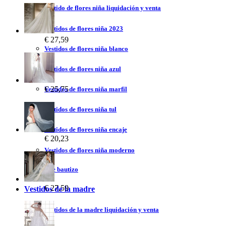
Vestido de flores niña liquidación y venta
Vestidos de flores niña 2023
€ 27,59
Vestidos de flores niña blanco
Vestidos de flores niña azul
€ 25,75
Vestidos de flores niña marfil
Vestidos de flores niña tul
Vestidos de flores niña encaje
€ 20,23
Vestidos de flores niña moderno
Vestidos de bautizo
€ 27,59
Vestidos de la madre
Vestidos de la madre liquidación y venta