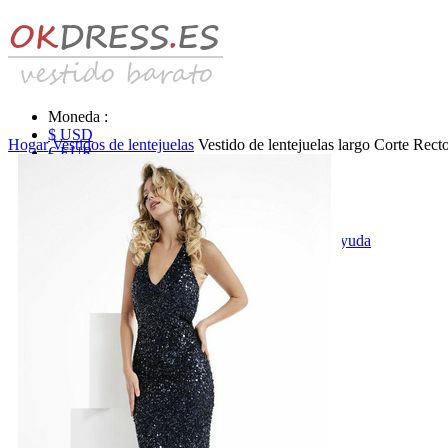
Moneda :
$ USD
Hogar
Vestidos de lentejuelas
Vestido de lentejuelas largo Corte Rec
€ EUR
£ GBP
₣ CHF
$ CAD
|
Identificarse & Registrarse
|
Obtener la contraseña
|
Ayuda
Mensaje
Carro (0)
Vestidos de novia
Vestido de novia liquidación y venta
Vestidos de novia vendimia