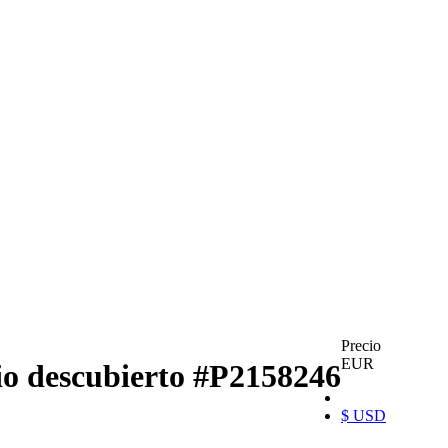
Precio
EUR
io descubierto
#P2158246
$ USD