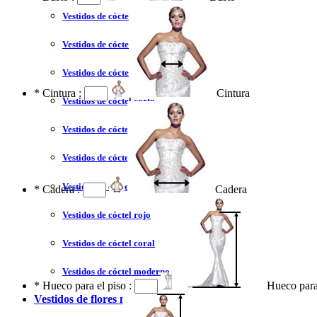
Vestidos de cóctel liquidación y venta
Vestidos de cóctel 2023
Vestidos de cóctel largo
*
Cintura :
Cintura
Vestidos de cóctel corto
Vestidos de cóctel tallas grandes
Vestidos de cóctel sin tirantes
Vestidos de cóctel azul
*
Cadera :
Cadera
Vestidos de cóctel rojo
Vestidos de cóctel coral
Vestidos de cóctel moderno
*
Hueco para el piso :
Hueco para
Vestidos de flores niña