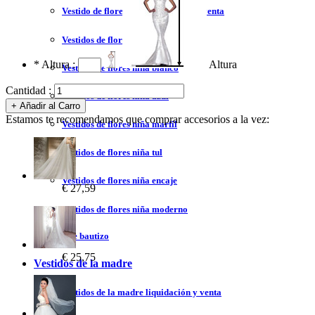
Vestido de flores niña liquidación y venta
Vestidos de flores niña 2023
*
Altura :
Altura
Vestidos de flores niña blanco
Cantidad :
Vestidos de flores niña azul
Estamos te recomendamos que comprar accesorios a la vez:
Vestidos de flores niña marfil
Vestidos de flores niña tul
Vestidos de flores niña encaje
€ 27,59
Vestidos de flores niña moderno
Vestidos de bautizo
€ 25,75
Vestidos de la madre
Vestidos de la madre liquidación y venta