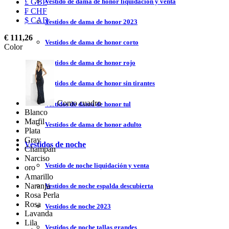
Vestido de dama de honor liquidación y venta
£ GBP
₣ CHF
$ CAD
Vestidos de dama de honor 2023
€ 111,26
Vestidos de dama de honor corto
Color
Vestidos de dama de honor rojo
Vestidos de dama de honor sin tirantes
Como cuadro
Vestidos de dama de honor tul
Blanco
Marfil
Vestidos de dama de honor adulto
Plata
Gray
Vestidos de noche
Champán
Narciso
Vestido de noche liquidación y venta
oro
Amarillo
Naranja
Vestidos de noche espalda descubierta
Rosa Perla
Rosa
Vestidos de noche 2023
Lavanda
Lila
Vestidos de noche tallas grandes