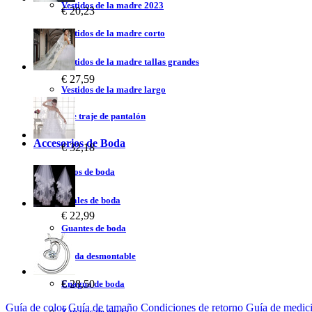
Vestidos de la madre 2023
€ 20,23
Vestidos de la madre corto
Vestidos de la madre tallas grandes
€ 27,59
Vestidos de la madre largo
Vestidos de traje de pantalón
Accesorios de Boda
€ 32,18
Velos de boda
Chales de boda
€ 22,99
Guantes de boda
Falda desmontable
€ 28,50
Enagua de boda
Guía de color
Guía de tamaño
Condiciones de retorno
Guía de medic
Zapatos de novia