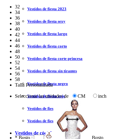
32
Vestidos de fiesta 2023
34
36
Vestidos de fiesta sexy
38
40
Vestidos de fiesta largo
42
44
46
Vestidos de fiesta corto
48
50
Vestidos de fiesta corte princesa
52
54
Vestidos de fiesta sin tirantes
56
58
Vestidos de fiesta negro
Talla Personalizada
Seleccionar las unidades de
CM
inch
Vestidos de fiesta rojo
Vestidos de fiesta amarillo
Vestidos de fiesta azul
Vestidos de cóctel
*
Busto :
Busto