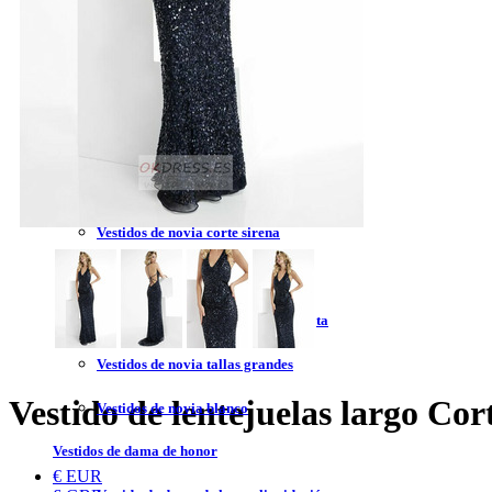
Vestidos de novia 2023
Vestidos de novia sin tirantes
Vestidos de novia encaje
Vestidos de novia corte princesa
Vestidos de novia sencillo
Vestidos de novia corte sirena
Vestidos de novia corto
Vestidos de novia espalda descubierta
Vestidos de novia tallas grandes
Vestido de lentejuelas largo C
Vestidos de novia blanco
Vestidos de dama de honor
€ EUR