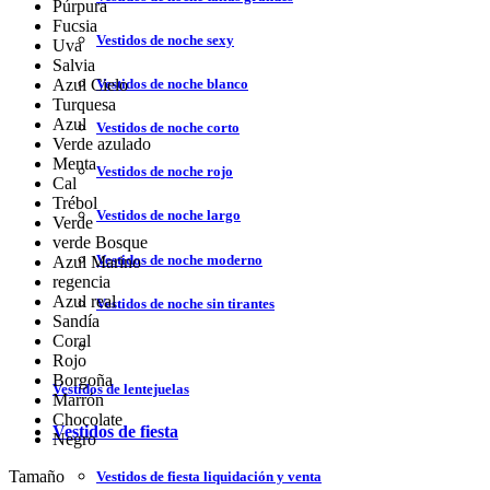
Púrpura
Fucsia
Vestidos de noche sexy
Uva
Salvia
Vestidos de noche blanco
Azul Cielo
Turquesa
Azul
Vestidos de noche corto
Verde azulado
Menta
Vestidos de noche rojo
Cal
Trébol
Vestidos de noche largo
Verde
verde Bosque
Vestidos de noche moderno
Azul Marino
regencia
Azul real
Vestidos de noche sin tirantes
Sandía
Coral
Rojo
Borgoña
Vestidos de lentejuelas
Marrón
Chocolate
Vestidos de fiesta
Negro
Tamaño
Vestidos de fiesta liquidación y venta