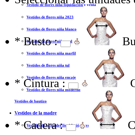
Vestido de flores niña liquidación y venta
Vestidos de flores niña 2023
Vestidos de flores niña blanco
*
Busto :
Bu
Vestidos de flores niña azul
Vestidos de flores niña marfil
Vestidos de flores niña tul
Vestidos de flores niña encaje
*
Cintura :
Vestidos de flores niña moderno
Vestidos de bautizo
Vestidos de la madre
*
Cadera :
C
Vestidos de la madre liquidación y venta