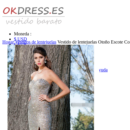
Moneda :
$ USD
Hogar
Vestidos de lentejuelas
Vestido de lentejuelas Otoño Escote Co
€ EUR
£ GBP
₣ CHF
$ CAD
|
Identificarse & Registrarse
|
Obtener la contraseña
|
Ayuda
Mensaje
Carro (0)
Vestidos de novia
Vestido de novia liquidación y venta
Vestidos de novia vendimia