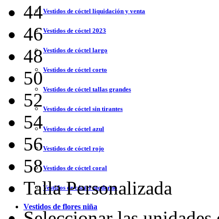
44
Vestidos de cóctel liquidación y venta
46
Vestidos de cóctel 2023
48
Vestidos de cóctel largo
Vestidos de cóctel corto
50
Vestidos de cóctel tallas grandes
52
Vestidos de cóctel sin tirantes
54
Vestidos de cóctel azul
56
Vestidos de cóctel rojo
58
Vestidos de cóctel coral
Talla Personalizada
Vestidos de cóctel moderno
Vestidos de flores niña
Seleccionar las unidades