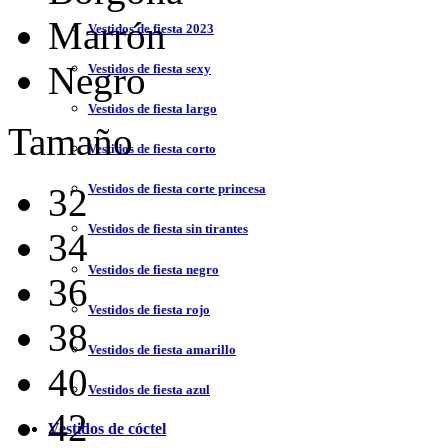
Marrón
Vestidos de fiesta 2023
Negro
Vestidos de fiesta sexy
Vestidos de fiesta largo
Tamaño
Vestidos de fiesta corto
32
Vestidos de fiesta corte princesa
Vestidos de fiesta sin tirantes
34
Vestidos de fiesta negro
36
Vestidos de fiesta rojo
38
Vestidos de fiesta amarillo
40
Vestidos de fiesta azul
42
Vestidos de cóctel