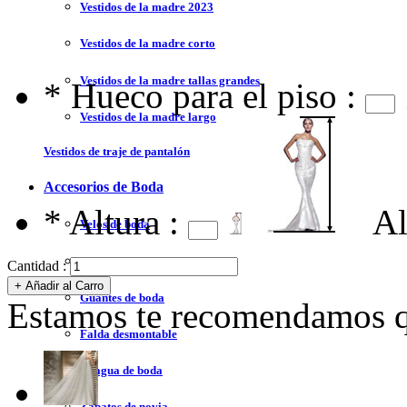
Vestidos de la madre 2023
Vestidos de la madre corto
Vestidos de la madre tallas grandes
*
Hueco para el piso :
Vestidos de la madre largo
Vestidos de traje de pantalón
Accesorios de Boda
*
Altura :
Al
Velos de boda
Chales de boda
Cantidad :
Guantes de boda
Estamos te recomendamos qu
Falda desmontable
Enagua de boda
Zapatos de novia