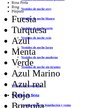
Rosa Perla
Rosa
Vestidos de noche sexy
Púrpura
Fucsia
Vestidos de noche blanco
Turquesa
Vestidos de noche corto
Azul
Vestidos de noche rojo
Vestidos de noche largo
Menta
Vestidos de noche moderno
Verde
Vestidos de noche sin tirantes
Azul Marino
Azul real
Vestidos de lentejuelas
Rojo
Vestidos de fiesta
Borgoña
Vestidos de fiesta liquidación y venta