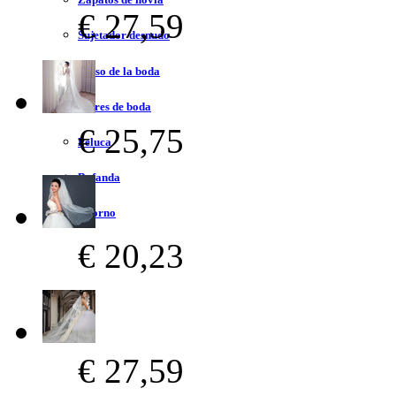
€ 27,59
Sujetador desnudo
Bolso de la boda
Flores de boda
€ 25,75
Peluca
Bufanda
Adorno
€ 20,23
€ 27,59