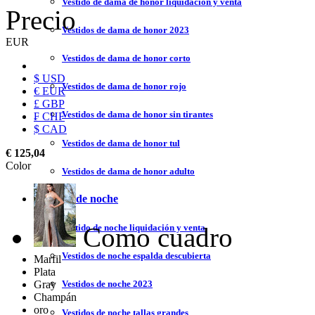
Vestido de dama de honor liquidación y venta
Precio
Vestidos de dama de honor 2023
EUR
Vestidos de dama de honor corto
$ USD
Vestidos de dama de honor rojo
€ EUR
£ GBP
Vestidos de dama de honor sin tirantes
₣ CHF
$ CAD
Vestidos de dama de honor tul
€ 125,04
Color
Vestidos de dama de honor adulto
Vestidos de noche
Como cuadro
Vestido de noche liquidación y venta
Vestidos de noche espalda descubierta
Marfil
Plata
Gray
Vestidos de noche 2023
Champán
oro
Vestidos de noche tallas grandes