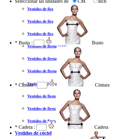
Seleccionar las unidades de
CM
inch
Vestidos de fiesta 2023
Vestidos de fiesta sexy
Vestidos de fiesta largo
*
Busto :
Busto
Vestidos de fiesta corto
Vestidos de fiesta corte princesa
Vestidos de fiesta sin tirantes
Vestidos de fiesta negro
*
Cintura :
Cintura
Vestidos de fiesta rojo
Vestidos de fiesta amarillo
Vestidos de fiesta azul
*
Cadera :
Cadera
Vestidos de cóctel