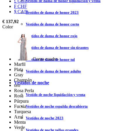
Vestido de dama de honor liquidación y venta
£ GBP
₣ CHF
$ CAD
Vestidos de dama de honor 2023
€ 137,92
Vestidos de dama de honor corto
Color
Vestidos de dama de honor rojo
Vestidos de dama de honor sin tirantes
Como cuadro
Vestidos de dama de honor tul
Marfil
Plata
Vestidos de dama de honor adulto
Gray
Champán
Vestidos de noche
oro
Rosa Perla
Vestido de noche liquidación y venta
Rosa
Púrpura
Fucsia
Vestidos de noche espalda descubierta
Turquesa
Azul
Vestidos de noche 2023
Menta
Verde
Vestidos de noche tallas grandes