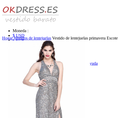
Moneda :
$ USD
Hogar
Vestidos de lentejuelas
Vestido de lentejuelas primavera Escot
€ EUR
£ GBP
₣ CHF
$ CAD
|
Identificarse & Registrarse
|
Obtener la contraseña
|
Ayuda
Mensaje
Carro (0)
Vestidos de novia
Vestido de novia liquidación y venta
Vestidos de novia vendimia