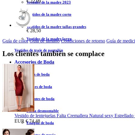
€ 22,99
Vestidos de la madre 2023
Vestidos de la madre corto
Vestidos de la madre tallas grandes
€ 28,50
Vestidos de la madre largo
Guía de color
Guía de tamaño
Condiciones de retorno
Guía de medic
Vestidos de traje de pantalón
Los clientes también se complace
Accesorios de Boda
Velos de boda
Chales de boda
Guantes de boda
Falda desmontable
Vestido de lentejuelas Falta Cremallera Natural sexy Estrellado
EUR
€ 74,48
Enagua de boda
Zapatos de novia