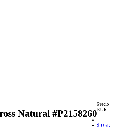
Precio
EUR
Cross Natural
#P2158260
$ USD