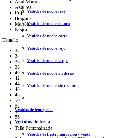
Azul Marino
Azul real
Vestidos de noche sexy
Rojo
Borgoña
Vestidos de noche blanco
Marrón
Negro
Vestidos de noche corto
Tamaño
Vestidos de noche rojo
32
34
Vestidos de noche largo
36
38
40
Vestidos de noche moderno
42
44
Vestidos de noche sin tirantes
46
48
50
52
Vestidos de lentejuelas
54
56
Vestidos de fiesta
58
Talla Personalizada
Vestidos de fiesta liquidación y venta