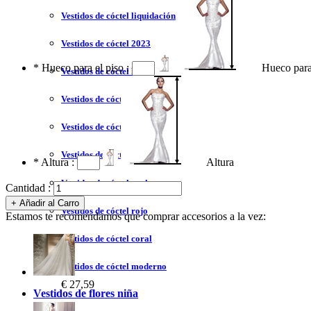
Vestidos de cóctel liquidación y venta
Vestidos de cóctel 2023
*
Hueco para el piso :
Hueco para
Vestidos de cóctel largo
Vestidos de cóctel corto
Vestidos de cóctel tallas grandes
Vestidos de cóctel sin tirantes
*
Altura :
Altura
Vestidos de cóctel azul
Cantidad :
Vestidos de cóctel rojo
Estamos te recomendamos que comprar accesorios a la vez:
Vestidos de cóctel coral
Vestidos de cóctel moderno
€ 27,59
Vestidos de flores niña