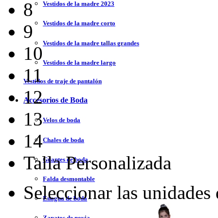
8
Vestidos de la madre 2023
Vestidos de la madre corto
9
Vestidos de la madre tallas grandes
10
Vestidos de la madre largo
11
Vestidos de traje de pantalón
12
Accesorios de Boda
13
Velos de boda
14
Chales de boda
Talla Personalizada
Guantes de boda
Falda desmontable
Seleccionar las unidades
Enagua de boda
Zapatos de novia