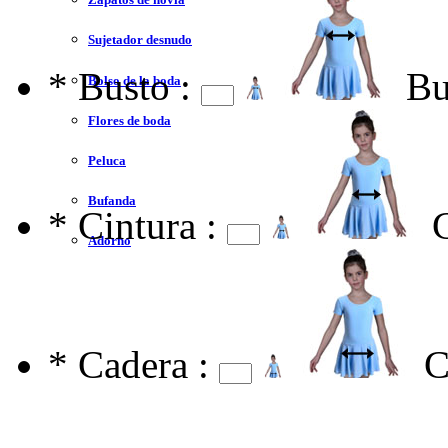
Sujetador desnudo
*
Busto :
Bu
Bolso de la boda
Flores de boda
Peluca
Bufanda
*
Cintura :
Adorno
*
Cadera :
C