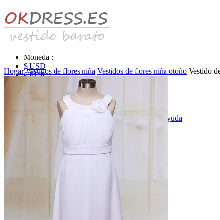
Moneda :
$ USD
Hogar
Vestidos de flores niña
Vestidos de flores niña otoño
Vestido d
€ EUR
£ GBP
₣ CHF
$ CAD
|
Identificarse & Registrarse
|
Obtener la contraseña
|
Ayuda
Mensaje
Carro (0)
Vestidos de novia
Vestido de novia liquidación y venta
Vestidos de novia vendimia