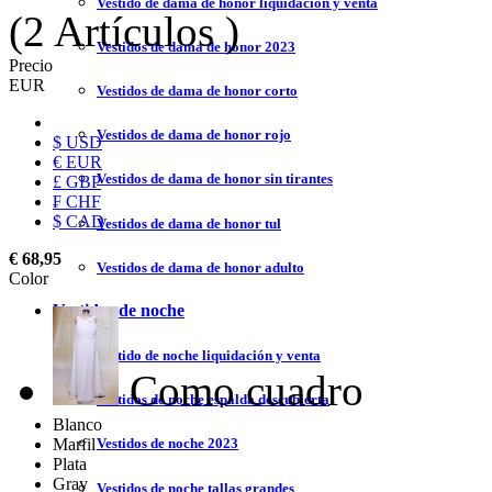
Vestido de dama de honor liquidación y venta
(2 Artículos )
Vestidos de dama de honor 2023
Precio
EUR
Vestidos de dama de honor corto
Vestidos de dama de honor rojo
$ USD
€ EUR
Vestidos de dama de honor sin tirantes
£ GBP
₣ CHF
$ CAD
Vestidos de dama de honor tul
€ 68,95
Vestidos de dama de honor adulto
Color
Vestidos de noche
Vestido de noche liquidación y venta
Como cuadro
Vestidos de noche espalda descubierta
Blanco
Marfil
Vestidos de noche 2023
Plata
Gray
Vestidos de noche tallas grandes