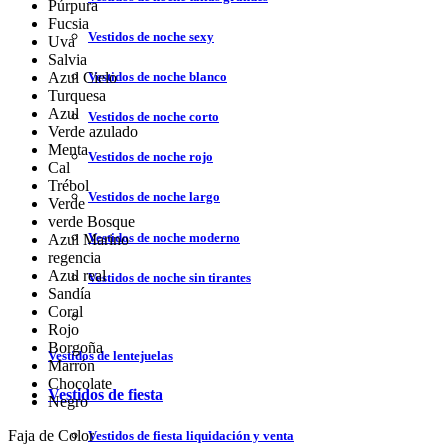
Púrpura
Fucsia
Vestidos de noche sexy
Uva
Salvia
Vestidos de noche blanco
Azul Cielo
Turquesa
Azul
Vestidos de noche corto
Verde azulado
Menta
Vestidos de noche rojo
Cal
Trébol
Vestidos de noche largo
Verde
verde Bosque
Vestidos de noche moderno
Azul Marino
regencia
Azul real
Vestidos de noche sin tirantes
Sandía
Coral
Rojo
Borgoña
Vestidos de lentejuelas
Marrón
Chocolate
Vestidos de fiesta
Negro
Faja de Color
Vestidos de fiesta liquidación y venta