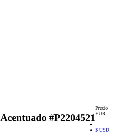
Precio
EUR
o Acentuado
#P2204521
$ USD