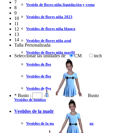
7
Vestido de flores niña liquidación y venta
8
9
Vestidos de flores niña 2023
10
11
Vestidos de flores niña blanco
12
13
14
Vestidos de flores niña azul
Talla Personalizada
Vestidos de flores niña marfil
Seleccionar las unidades de
CM
inch
Vestidos de flores niña tul
Vestidos de flores niña encaje
Vestidos de flores niña moderno
*
Busto :
Busto
Vestidos de bautizo
Vestidos de la madre
Vestidos de la madre liquidación y venta