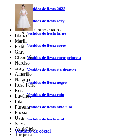
Vestidos de fiesta 2023
Vestidos de fiesta sexy
Como cuadro
Vestidos de fiesta largo
Blanco
Marfil
Vestidos de fiesta corto
Plata
Gray
Champán
Vestidos de fiesta corte princesa
Narciso
oro
Vestidos de fiesta sin tirantes
Amarillo
Naranja
Vestidos de fiesta negro
Rosa Perla
Rosa
Vestidos de fiesta rojo
Lavanda
Lila
Púrpura
Vestidos de fiesta amarillo
Fucsia
Uva
Vestidos de fiesta azul
Salvia
Azul Cielo
Vestidos de cóctel
Turquesa