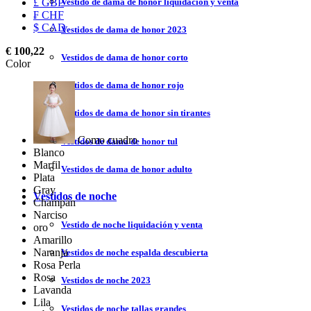
Vestido de dama de honor liquidación y venta
£ GBP
₣ CHF
$ CAD
Vestidos de dama de honor 2023
€ 100,22
Vestidos de dama de honor corto
Color
Vestidos de dama de honor rojo
Vestidos de dama de honor sin tirantes
Como cuadro
Vestidos de dama de honor tul
Blanco
Marfil
Vestidos de dama de honor adulto
Plata
Gray
Vestidos de noche
Champán
Narciso
Vestido de noche liquidación y venta
oro
Amarillo
Naranja
Vestidos de noche espalda descubierta
Rosa Perla
Rosa
Vestidos de noche 2023
Lavanda
Lila
Vestidos de noche tallas grandes