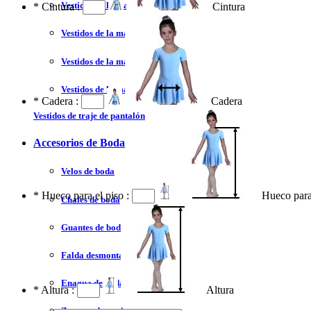
Vestidos de la madre 2023
*
Cintura :
Cintura
Vestidos de la madre corto
Vestidos de la madre tallas grandes
Vestidos de la madre largo
*
Cadera :
Cadera
Vestidos de traje de pantalón
Accesorios de Boda
Velos de boda
*
Hueco para el piso :
Hueco para
Chales de boda
Guantes de boda
Falda desmontable
Enagua de boda
*
Altura :
Altura
Zapatos de novia