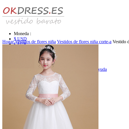
Moneda :
$ USD
Hogar
Vestidos de flores niña
Vestidos de flores niña corte-a
Vestido 
€ EUR
£ GBP
₣ CHF
$ CAD
|
Identificarse & Registrarse
|
Obtener la contraseña
|
Ayuda
Mensaje
Carro (0)
Vestidos de novia
Vestido de novia liquidación y venta
Vestidos de novia vendimia