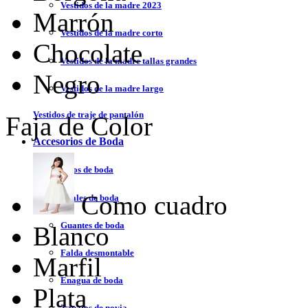
Vestidos de la madre 2023
Marrón
Vestidos de la madre corto
Chocolate
Vestidos de la madre tallas grandes
Negro
Vestidos de la madre largo
Vestidos de traje de pantalón
Faja de Color
Accesorios de Boda
Velos de boda
Como cuadro
Chales de boda
Guantes de boda
Blanco
Falda desmontable
Marfil
Enagua de boda
Plata
Zapatos de novia