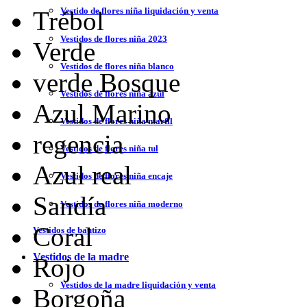
Vestido de flores niña liquidación y venta
Trébol
Vestidos de flores niña 2023
Verde
Vestidos de flores niña blanco
verde Bosque
Vestidos de flores niña azul
Azul Marino
Vestidos de flores niña marfil
regencia
Vestidos de flores niña tul
Azul real
Vestidos de flores niña encaje
Sandía
Vestidos de flores niña moderno
Coral
Vestidos de bautizo
Vestidos de la madre
Rojo
Vestidos de la madre liquidación y venta
Borgoña