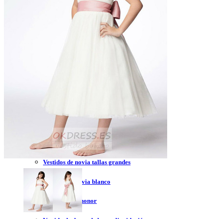
Vestidos de novia 2023
Vestidos de novia sin tirantes
Vestidos de novia encaje
Vestidos de novia corte princesa
Vestidos de novia sencillo
Vestidos de novia corte sirena
Vestidos de novia corto
Vestidos de novia espalda descubierta
Vestidos de novia tallas grandes
Vestidos de novia blanco
Vestidos de dama de honor