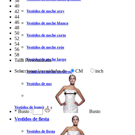
38
40
Vestidos de noche sexy
42
44
46
Vestidos de noche blanco
48
50
Vestidos de noche corto
52
54
Vestidos de noche rojo
56
58
Vestidos de noche largo
Talla Personalizada
Seleccionar las unidades de
CM
inch
Vestidos de noche moderno
Vestidos de noche sin tirantes
Vestidos de lentejuelas
*
Busto :
Busto
Vestidos de fiesta
Vestidos de fiesta liquidación y venta