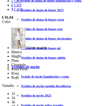
Vestido de dama de honor liquidación y venta
£ GBP
₣ CHF
$ CAD
Vestidos de dama de honor 2023
€ 91,94
Vestidos de dama de honor corto
Color
Vestidos de dama de honor rojo
Vestidos de dama de honor sin tirantes
Como cuadro
Vestidos de dama de honor tul
Blanco
Marfil
Vestidos de dama de honor adulto
Plata
Champán
Vestidos de noche
Rosa Perla
Rosa
Vestido de noche liquidación y venta
Rojo
Tamaño
Vestidos de noche espalda descubierta
32
Vestidos de noche 2023
34
36
Vestidos de noche tallas grandes