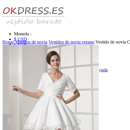
Moneda :
$ USD
Hogar
Vestidos de novia
Vestidos de novia verano
Vestido de novia C
€ EUR
£ GBP
₣ CHF
$ CAD
|
Identificarse & Registrarse
|
Obtener la contraseña
|
Ayuda
Mensaje
Carro (0)
Vestidos de novia
Vestido de novia liquidación y venta
Vestidos de novia vendimia