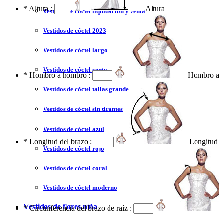
*
Altura :
Altura
Vestidos de cóctel liquidación y venta
Vestidos de cóctel 2023
Vestidos de cóctel largo
Vestidos de cóctel corto
*
Hombro a hombro :
Hombro a
Vestidos de cóctel tallas grandes
Vestidos de cóctel sin tirantes
Vestidos de cóctel azul
*
Longitud del brazo :
Longitud 
Vestidos de cóctel rojo
Vestidos de cóctel coral
Vestidos de cóctel moderno
Vestidos de flores niña
*
Circunferencia del brazo de raíz :