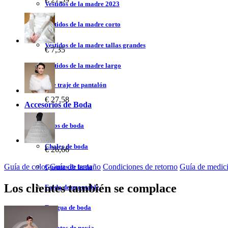
Vestidos de la madre 2023
Vestidos de la madre corto
Vestidos de la madre tallas grandes
€ 7,35
Vestidos de la madre largo
Vestidos de traje de pantalón
€ 27,58
Accesorios de Boda
Velos de boda
Chales de boda
€ 26,66
Guía de color
Guía de tamaño
Condiciones de retorno
Guía de medic
Guantes de boda
Los clientes también se complace
Falda desmontable
Enagua de boda
Zapatos de novia