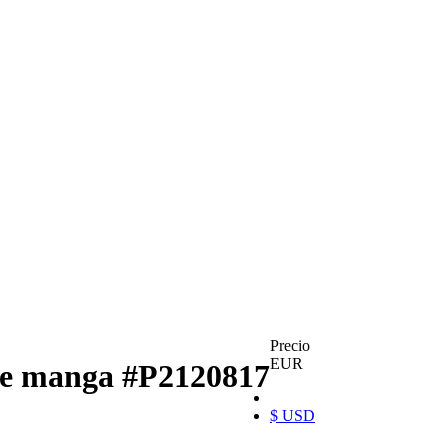
Precio
EUR
 de manga
#P2120817
$ USD