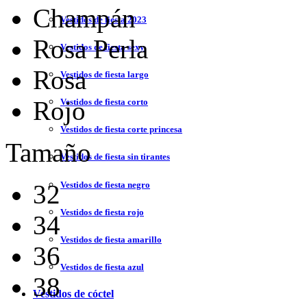
Champán
Vestidos de fiesta 2023
Rosa Perla
Vestidos de fiesta sexy
Rosa
Vestidos de fiesta largo
Rojo
Vestidos de fiesta corto
Vestidos de fiesta corte princesa
Tamaño
Vestidos de fiesta sin tirantes
Vestidos de fiesta negro
32
Vestidos de fiesta rojo
34
Vestidos de fiesta amarillo
36
Vestidos de fiesta azul
38
Vestidos de cóctel