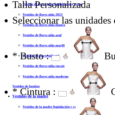
Talla Personalizada
Vestido de flores niña liquidación y venta
Vestidos de flores niña 2023
Seleccionar las unidades
Vestidos de flores niña blanco
Vestidos de flores niña azul
Vestidos de flores niña marfil
*
Busto :
Bu
Vestidos de flores niña tul
Vestidos de flores niña encaje
Vestidos de flores niña moderno
Vestidos de bautizo
*
Cintura :
Vestidos de la madre
Vestidos de la madre liquidación y venta