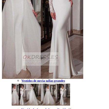
Vestidos de novia 2023
Vestidos de novia sin tirantes
Vestidos de novia encaje
Vestidos de novia corte princesa
Vestidos de novia sencillo
Vestidos de novia corte sirena
Vestidos de novia corto
Vestidos de novia espalda descubierta
Vestidos de novia tallas grandes
Vestidos de novia blanco
Vestidos de dama de honor