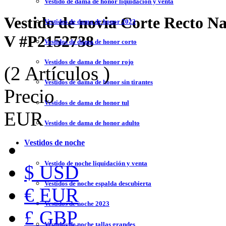
Vestido de dama de honor liquidación y venta
Vestido de novia Corte Recto Na
Vestidos de dama de honor 2023
V
#P2152738
Vestidos de dama de honor corto
Vestidos de dama de honor rojo
(2 Artículos )
Vestidos de dama de honor sin tirantes
Precio
Vestidos de dama de honor tul
EUR
Vestidos de dama de honor adulto
Vestidos de noche
Vestido de noche liquidación y venta
$ USD
Vestidos de noche espalda descubierta
€ EUR
Vestidos de noche 2023
£ GBP
Vestidos de noche tallas grandes