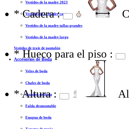
Vestidos de la madre 2023
*
Cadera :
C
Vestidos de la madre corto
Vestidos de la madre tallas grandes
Vestidos de la madre largo
Vestidos de traje de pantalón
*
Hueco para el piso :
Accesorios de Boda
Velos de boda
Chales de boda
*
Altura :
Al
Guantes de boda
Falda desmontable
Enagua de boda
Zapatos de novia