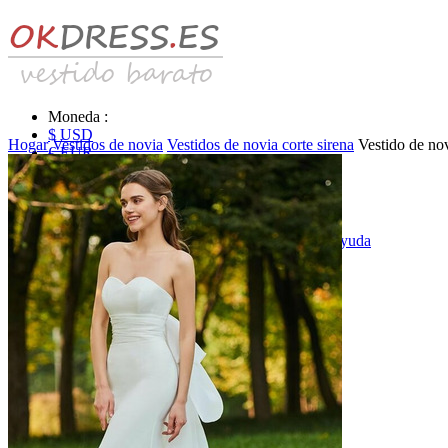
Moneda :
$ USD
Hogar
Vestidos de novia
Vestidos de novia corte sirena
Vestido de nov
€ EUR
£ GBP
₣ CHF
$ CAD
|
Identificarse & Registrarse
|
Obtener la contraseña
|
Ayuda
Mensaje
Carro (0)
Vestidos de novia
Vestido de novia liquidación y venta
Vestidos de novia vendimia