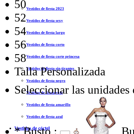
50
Vestidos de fiesta 2023
52
Vestidos de fiesta sexy
54
Vestidos de fiesta largo
56
Vestidos de fiesta corto
58
Vestidos de fiesta corte princesa
Talla Personalizada
Vestidos de fiesta sin tirantes
Vestidos de fiesta negro
Seleccionar las unidades
Vestidos de fiesta rojo
Vestidos de fiesta amarillo
Vestidos de fiesta azul
*
Busto :
Bu
Vestidos de cóctel