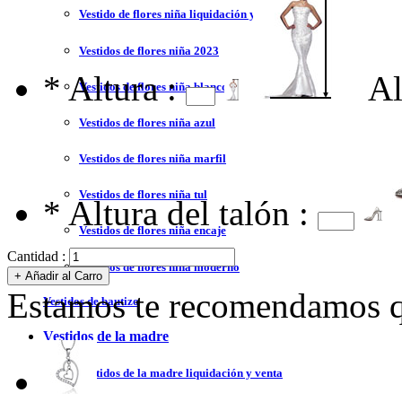
Vestido de flores niña liquidación y venta
Vestidos de flores niña 2023
*
Altura :
Al
Vestidos de flores niña blanco
Vestidos de flores niña azul
Vestidos de flores niña marfil
Vestidos de flores niña tul
*
Altura del talón :
Vestidos de flores niña encaje
Cantidad :
Vestidos de flores niña moderno
Estamos te recomendamos qu
Vestidos de bautizo
Vestidos de la madre
Vestidos de la madre liquidación y venta