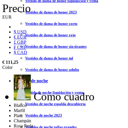
Vestido de dama de honor liquidación y venta
Precio
Vestidos de dama de honor 2023
EUR
Vestidos de dama de honor corto
$ USD
Vestidos de dama de honor rojo
€ EUR
£ GBP
Vestidos de dama de honor sin tirantes
₣ CHF
$ CAD
Vestidos de dama de honor tul
€ 111,25
Color
Vestidos de dama de honor adulto
Vestidos de noche
Como cuadro
Vestido de noche liquidación y venta
Vestidos de noche espalda descubierta
Blanco
Marfil
Plata
Vestidos de noche 2023
Champán
Rosa Perla
Vestidos de noche tallas grandes