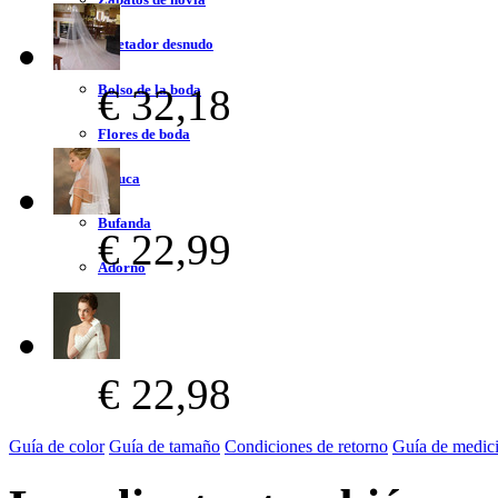
Sujetador desnudo
Bolso de la boda
€ 32,18
Flores de boda
Peluca
Bufanda
€ 22,99
Adorno
€ 22,98
Guía de color
Guía de tamaño
Condiciones de retorno
Guía de medic