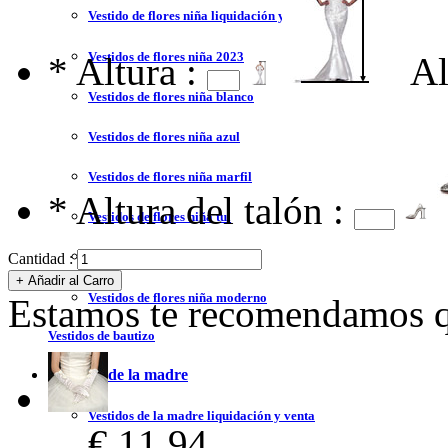
Vestido de flores niña liquidación y venta
Vestidos de flores niña 2023
*
Altura :
Al
Vestidos de flores niña blanco
Vestidos de flores niña azul
Vestidos de flores niña marfil
*
Altura del talón :
Vestidos de flores niña tul
Vestidos de flores niña encaje
Cantidad :
Vestidos de flores niña moderno
Estamos te recomendamos qu
Vestidos de bautizo
Vestidos de la madre
Vestidos de la madre liquidación y venta
€ 11,94