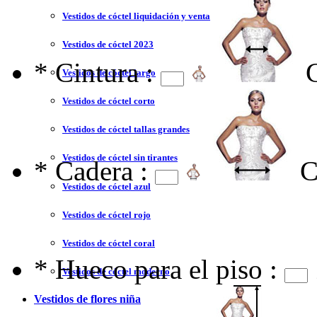
Vestidos de cóctel liquidación y venta
Vestidos de cóctel 2023
*
Cintura :
Vestidos de cóctel largo
Vestidos de cóctel corto
Vestidos de cóctel tallas grandes
Vestidos de cóctel sin tirantes
*
Cadera :
C
Vestidos de cóctel azul
Vestidos de cóctel rojo
Vestidos de cóctel coral
*
Hueco para el piso :
Vestidos de cóctel moderno
Vestidos de flores niña