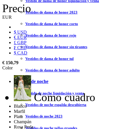
Vestido de dama de honor liquidación y venta
Precio
Vestidos de dama de honor 2023
EUR
Vestidos de dama de honor corto
$ USD
Vestidos de dama de honor rojo
€ EUR
£ GBP
Vestidos de dama de honor sin tirantes
₣ CHF
$ CAD
Vestidos de dama de honor tul
€ 150,79
Color
Vestidos de dama de honor adulto
Vestidos de noche
Como cuadro
Vestido de noche liquidación y venta
Vestidos de noche espalda descubierta
Blanco
Marfil
Plata
Vestidos de noche 2023
Champán
Rosa Perla
Vestidos de noche tallas grandes