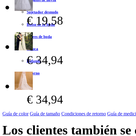
Sujetador desnudo
€ 19,58
Bolso de la boda
Flores de boda
Peluca
€ 34,94
Bufanda
Adorno
€ 34,94
Guía de color
Guía de tamaño
Condiciones de retorno
Guía de medic
Los clientes también se