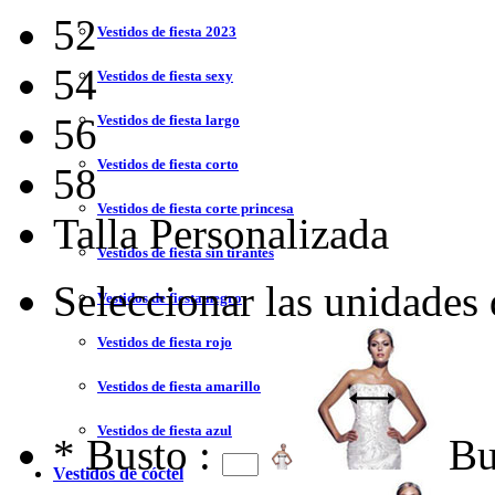
52
Vestidos de fiesta 2023
54
Vestidos de fiesta sexy
56
Vestidos de fiesta largo
Vestidos de fiesta corto
58
Vestidos de fiesta corte princesa
Talla Personalizada
Vestidos de fiesta sin tirantes
Seleccionar las unidades
Vestidos de fiesta negro
Vestidos de fiesta rojo
Vestidos de fiesta amarillo
Vestidos de fiesta azul
*
Busto :
Bu
Vestidos de cóctel