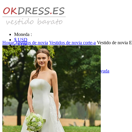
Moneda :
$ USD
Hogar
Vestidos de novia
Vestidos de novia corte-a
Vestido de novia E
€ EUR
£ GBP
₣ CHF
$ CAD
|
Identificarse & Registrarse
|
Obtener la contraseña
|
Ayuda
Mensaje
Carro (0)
Vestidos de novia
Vestido de novia liquidación y venta
Vestidos de novia vendimia