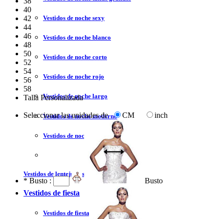
38
40
Vestidos de noche sexy
42
44
46
Vestidos de noche blanco
48
50
Vestidos de noche corto
52
54
Vestidos de noche rojo
56
58
Vestidos de noche largo
Talla Personalizada
Seleccionar las unidades de
CM
inch
Vestidos de noche moderno
Vestidos de noche sin tirantes
Vestidos de lentejuelas
*
Busto :
Busto
Vestidos de fiesta
Vestidos de fiesta liquidación y venta