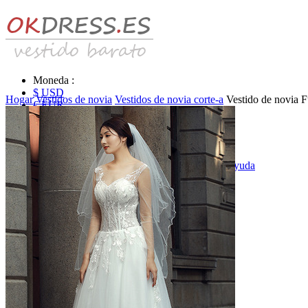
Moneda :
$ USD
Hogar
Vestidos de novia
Vestidos de novia corte-a
Vestido de novia 
€ EUR
£ GBP
₣ CHF
$ CAD
|
Identificarse & Registrarse
|
Obtener la contraseña
|
Ayuda
Mensaje
Carro (0)
Vestidos de novia
Vestido de novia liquidación y venta
Vestidos de novia vendimia