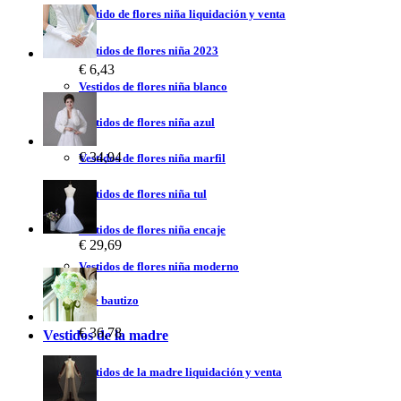
Vestido de flores niña liquidación y venta
Vestidos de flores niña 2023
€ 6,43
Vestidos de flores niña blanco
Vestidos de flores niña azul
€ 34,94
Vestidos de flores niña marfil
Vestidos de flores niña tul
Vestidos de flores niña encaje
€ 29,69
Vestidos de flores niña moderno
Vestidos de bautizo
€ 36,78
Vestidos de la madre
Vestidos de la madre liquidación y venta