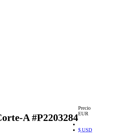
Precio
EUR
Corte-A
#P2203284
$ USD