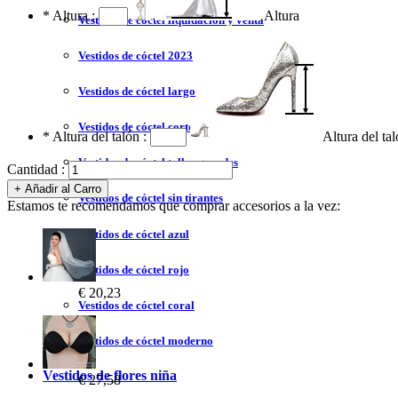
*
Altura :
Altura
Vestidos de cóctel liquidación y venta
Vestidos de cóctel 2023
Vestidos de cóctel largo
Vestidos de cóctel corto
*
Altura del talón :
Altura del ta
Vestidos de cóctel tallas grandes
Cantidad :
Vestidos de cóctel sin tirantes
Estamos te recomendamos que comprar accesorios a la vez:
Vestidos de cóctel azul
Vestidos de cóctel rojo
€ 20,23
Vestidos de cóctel coral
Vestidos de cóctel moderno
Vestidos de flores niña
€ 27,58