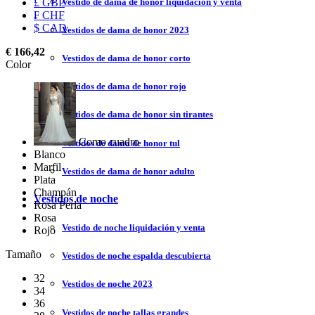
Vestido de dama de honor liquidación y venta
£ GBP
₣ CHF
$ CAD
Vestidos de dama de honor 2023
€ 166,42
Vestidos de dama de honor corto
Color
Vestidos de dama de honor rojo
Vestidos de dama de honor sin tirantes
Como cuadro
Vestidos de dama de honor tul
Blanco
Marfil
Vestidos de dama de honor adulto
Plata
Champán
Vestidos de noche
Rosa Perla
Rosa
Vestido de noche liquidación y venta
Rojo
Tamaño
Vestidos de noche espalda descubierta
32
Vestidos de noche 2023
34
36
Vestidos de noche tallas grandes