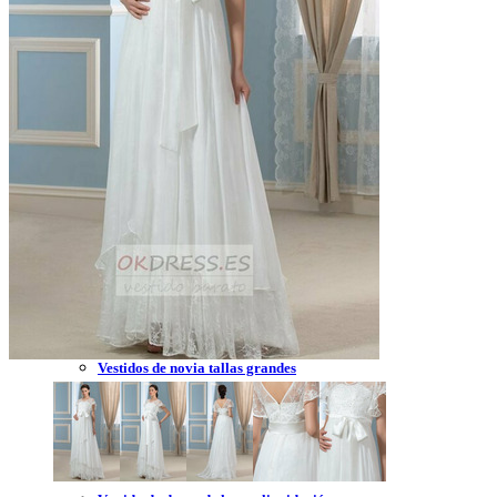
Vestidos de novia 2023
Vestidos de novia sin tirantes
Vestidos de novia encaje
Vestidos de novia corte princesa
Vestidos de novia sencillo
Vestidos de novia corte sirena
Vestidos de novia corto
Vestidos de novia espalda descubierta
Vestidos de novia tallas grandes
Vestidos de novia blanco
Vestidos de dama de honor