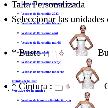
Talla Personalizada
Vestido de flores niña liquidación y venta
Vestidos de flores niña 2023
Seleccionar las unidades
Vestidos de flores niña blanco
Vestidos de flores niña azul
Vestidos de flores niña marfil
*
Busto :
Bu
Vestidos de flores niña tul
Vestidos de flores niña encaje
Vestidos de flores niña moderno
Vestidos de bautizo
*
Cintura :
Vestidos de la madre
Vestidos de la madre liquidación y venta