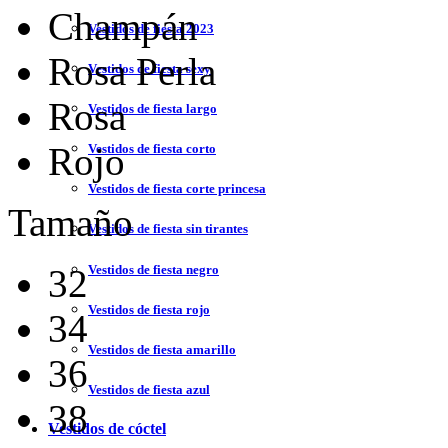
Champán
Vestidos de fiesta 2023
Rosa Perla
Vestidos de fiesta sexy
Rosa
Vestidos de fiesta largo
Rojo
Vestidos de fiesta corto
Vestidos de fiesta corte princesa
Tamaño
Vestidos de fiesta sin tirantes
Vestidos de fiesta negro
32
Vestidos de fiesta rojo
34
Vestidos de fiesta amarillo
36
Vestidos de fiesta azul
38
Vestidos de cóctel