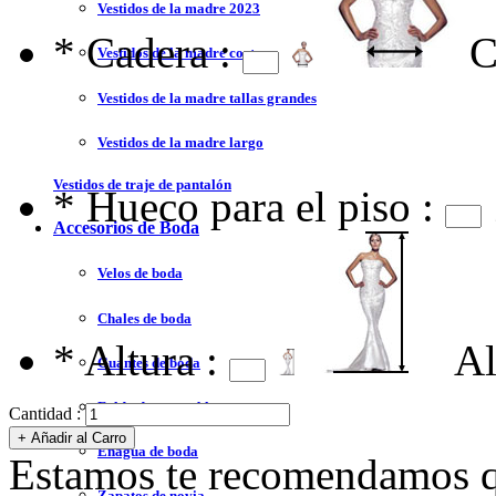
Vestidos de la madre 2023
*
Cadera :
C
Vestidos de la madre corto
Vestidos de la madre tallas grandes
Vestidos de la madre largo
Vestidos de traje de pantalón
*
Hueco para el piso :
Accesorios de Boda
Velos de boda
Chales de boda
*
Altura :
Al
Guantes de boda
Falda desmontable
Cantidad :
Enagua de boda
Estamos te recomendamos qu
Zapatos de novia