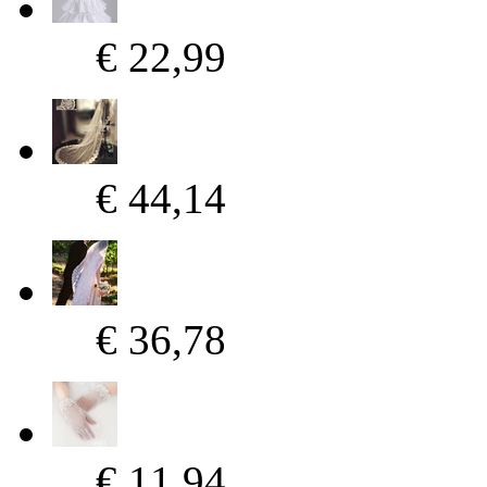
€ 22,99
€ 44,14
€ 36,78
€ 11,94