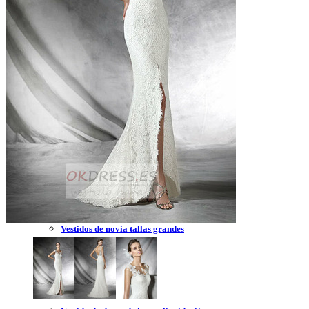
Vestidos de novia 2023
Vestidos de novia sin tirantes
Vestidos de novia encaje
Vestidos de novia corte princesa
Vestidos de novia sencillo
Vestidos de novia corte sirena
Vestidos de novia corto
Vestidos de novia espalda descubierta
Vestidos de novia tallas grandes
Vestidos de novia blanco
Vestidos de dama de honor