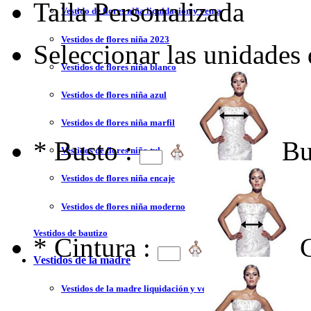
Talla Personalizada
Vestido de flores niña liquidación y venta
Vestidos de flores niña 2023
Seleccionar las unidades
Vestidos de flores niña blanco
Vestidos de flores niña azul
Vestidos de flores niña marfil
*
Busto :
Bu
Vestidos de flores niña tul
Vestidos de flores niña encaje
Vestidos de flores niña moderno
Vestidos de bautizo
*
Cintura :
Vestidos de la madre
Vestidos de la madre liquidación y venta