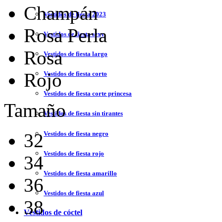
Champán
Vestidos de fiesta 2023
Rosa Perla
Vestidos de fiesta sexy
Rosa
Vestidos de fiesta largo
Rojo
Vestidos de fiesta corto
Vestidos de fiesta corte princesa
Tamaño
Vestidos de fiesta sin tirantes
Vestidos de fiesta negro
32
Vestidos de fiesta rojo
34
Vestidos de fiesta amarillo
36
Vestidos de fiesta azul
38
Vestidos de cóctel