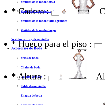
Vestidos de la madre 2023
*
Cadera :
C
Vestidos de la madre corto
Vestidos de la madre tallas grandes
Vestidos de la madre largo
Vestidos de traje de pantalón
*
Hueco para el piso :
Accesorios de Boda
Velos de boda
Chales de boda
*
Altura :
Al
Guantes de boda
Falda desmontable
Enagua de boda
Zapatos de novia