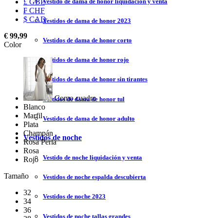
Vestido de dama de honor liquidación y venta
£ GBP
₣ CHF
$ CAD
Vestidos de dama de honor 2023
€ 99,99
Vestidos de dama de honor corto
Color
Vestidos de dama de honor rojo
Vestidos de dama de honor sin tirantes
Como cuadro
Vestidos de dama de honor tul
Blanco
Marfil
Vestidos de dama de honor adulto
Plata
Champán
Vestidos de noche
Rosa Perla
Rosa
Vestido de noche liquidación y venta
Rojo
Tamaño
Vestidos de noche espalda descubierta
32
Vestidos de noche 2023
34
36
Vestidos de noche tallas grandes