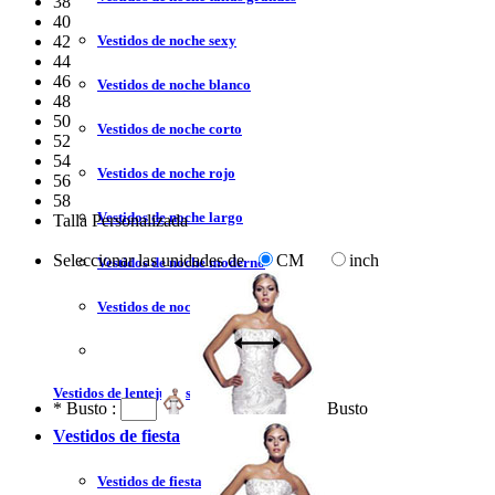
38
40
Vestidos de noche sexy
42
44
46
Vestidos de noche blanco
48
50
Vestidos de noche corto
52
54
Vestidos de noche rojo
56
58
Vestidos de noche largo
Talla Personalizada
Seleccionar las unidades de
CM
inch
Vestidos de noche moderno
Vestidos de noche sin tirantes
Vestidos de lentejuelas
*
Busto :
Busto
Vestidos de fiesta
Vestidos de fiesta liquidación y venta