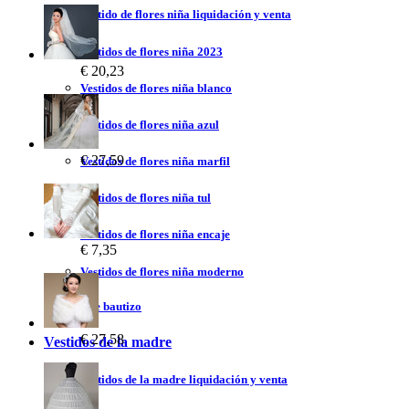
Vestido de flores niña liquidación y venta
Vestidos de flores niña 2023
€ 20,23
Vestidos de flores niña blanco
Vestidos de flores niña azul
€ 27,59
Vestidos de flores niña marfil
Vestidos de flores niña tul
Vestidos de flores niña encaje
€ 7,35
Vestidos de flores niña moderno
Vestidos de bautizo
€ 27,58
Vestidos de la madre
Vestidos de la madre liquidación y venta