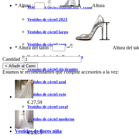
*
Altura :
Altura
Vestidos de cóctel liquidación y venta
Vestidos de cóctel 2023
Vestidos de cóctel largo
Vestidos de cóctel corto
*
Altura del talón :
Altura del ta
Vestidos de cóctel tallas grandes
Cantidad :
Vestidos de cóctel sin tirantes
Estamos te recomendamos que comprar accesorios a la vez:
Vestidos de cóctel azul
Vestidos de cóctel rojo
€ 27,59
Vestidos de cóctel coral
Vestidos de cóctel moderno
Vestidos de flores niña
€ 25,75