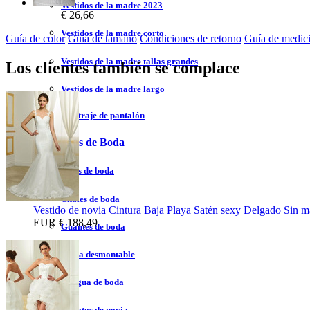
Vestidos de la madre 2023
€ 26,66
Vestidos de la madre corto
Guía de color
Guía de tamaño
Condiciones de retorno
Guía de medic
Vestidos de la madre tallas grandes
Los clientes también se complace
Vestidos de la madre largo
Vestidos de traje de pantalón
Accesorios de Boda
Velos de boda
Chales de boda
Vestido de novia Cintura Baja Playa Satén sexy Delgado Sin 
EUR
€ 188,49
Guantes de boda
Falda desmontable
Enagua de boda
Zapatos de novia