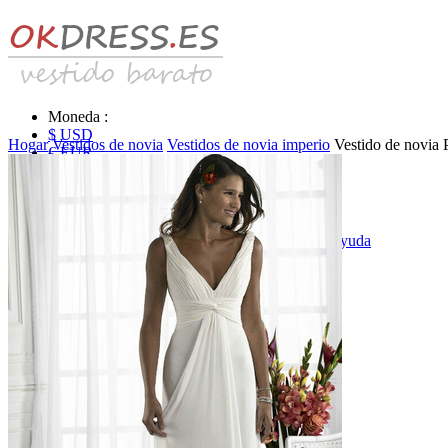
Moneda :
$ USD
Hogar
Vestidos de novia
Vestidos de novia imperio
Vestido de novia 
€ EUR
£ GBP
₣ CHF
$ CAD
|
Identificarse & Registrarse
|
Obtener la contraseña
|
Ayuda
Mensaje
Carro (0)
Vestidos de novia
Vestido de novia liquidación y venta
Vestidos de novia vendimia