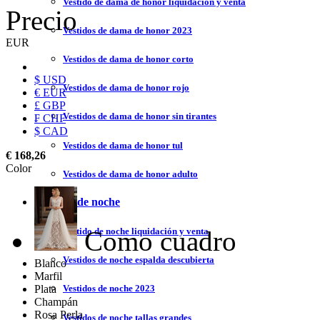
Vestido de dama de honor liquidación y venta
Precio
Vestidos de dama de honor 2023
EUR
Vestidos de dama de honor corto
$ USD
Vestidos de dama de honor rojo
€ EUR
£ GBP
Vestidos de dama de honor sin tirantes
₣ CHF
$ CAD
Vestidos de dama de honor tul
€ 168,26
Color
Vestidos de dama de honor adulto
Vestidos de noche
Como cuadro
Vestido de noche liquidación y venta
Vestidos de noche espalda descubierta
Blanco
Marfil
Plata
Vestidos de noche 2023
Champán
Rosa Perla
Vestidos de noche tallas grandes