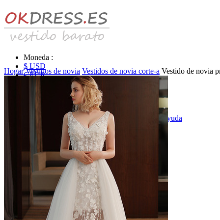
Moneda :
$ USD
Hogar
Vestidos de novia
Vestidos de novia corte-a
Vestido de novia 
€ EUR
£ GBP
₣ CHF
$ CAD
|
Identificarse & Registrarse
|
Obtener la contraseña
|
Ayuda
Mensaje
Carro (0)
Vestidos de novia
Vestido de novia liquidación y venta
Vestidos de novia vendimia