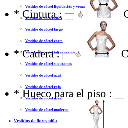
Vestidos de cóctel liquidación y venta
*
Cintura :
Vestidos de cóctel 2023
Vestidos de cóctel largo
Vestidos de cóctel corto
*
Cadera :
C
Vestidos de cóctel tallas grandes
Vestidos de cóctel sin tirantes
Vestidos de cóctel azul
Vestidos de cóctel rojo
*
Hueco para el piso :
Vestidos de cóctel coral
Vestidos de cóctel moderno
Vestidos de flores niña