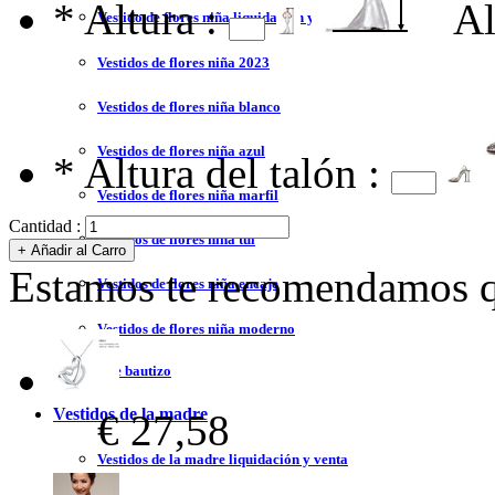
*
Altura :
Al
Vestido de flores niña liquidación y venta
Vestidos de flores niña 2023
Vestidos de flores niña blanco
Vestidos de flores niña azul
*
Altura del talón :
Vestidos de flores niña marfil
Cantidad :
Vestidos de flores niña tul
Estamos te recomendamos qu
Vestidos de flores niña encaje
Vestidos de flores niña moderno
Vestidos de bautizo
Vestidos de la madre
€ 27,58
Vestidos de la madre liquidación y venta