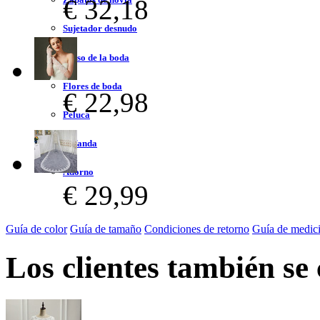
€ 32,18
Sujetador desnudo
Bolso de la boda
Flores de boda
€ 22,98
Peluca
Bufanda
Adorno
€ 29,99
Guía de color
Guía de tamaño
Condiciones de retorno
Guía de medic
Los clientes también se