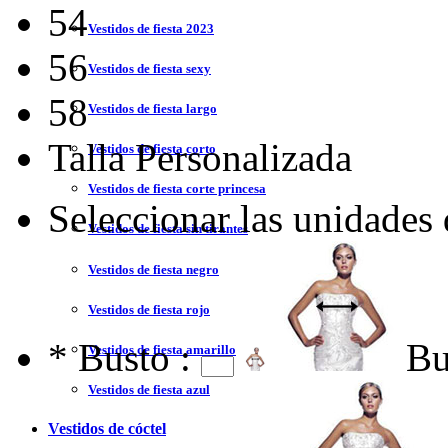
54
Vestidos de fiesta 2023
56
Vestidos de fiesta sexy
58
Vestidos de fiesta largo
Talla Personalizada
Vestidos de fiesta corto
Vestidos de fiesta corte princesa
Seleccionar las unidades
Vestidos de fiesta sin tirantes
Vestidos de fiesta negro
Vestidos de fiesta rojo
*
Busto :
Bu
Vestidos de fiesta amarillo
Vestidos de fiesta azul
Vestidos de cóctel