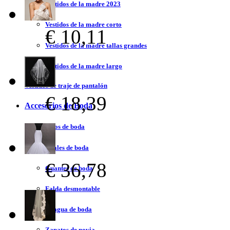
Vestidos de la madre 2023
Vestidos de la madre corto
€ 10,11
Vestidos de la madre tallas grandes
Vestidos de la madre largo
Vestidos de traje de pantalón
€ 18,39
Accesorios de Boda
Velos de boda
Chales de boda
€ 36,78
Guantes de boda
Falda desmontable
Enagua de boda
Zapatos de novia