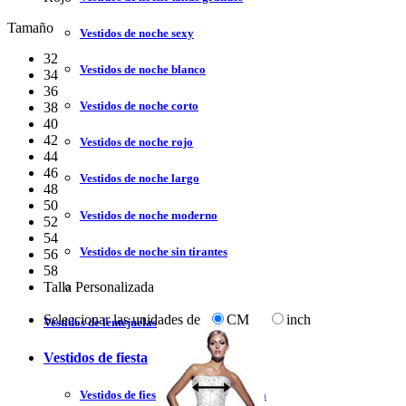
Tamaño
Vestidos de noche sexy
32
Vestidos de noche blanco
34
36
Vestidos de noche corto
38
40
42
Vestidos de noche rojo
44
46
Vestidos de noche largo
48
50
Vestidos de noche moderno
52
54
Vestidos de noche sin tirantes
56
58
Talla Personalizada
Seleccionar las unidades de
CM
inch
Vestidos de lentejuelas
Vestidos de fiesta
Vestidos de fiesta liquidación y venta