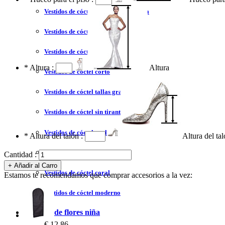
Vestidos de cóctel liquidación y venta
Vestidos de cóctel 2023
Vestidos de cóctel largo
*
Altura :
Altura
Vestidos de cóctel corto
Vestidos de cóctel tallas grandes
Vestidos de cóctel sin tirantes
Vestidos de cóctel azul
*
Altura del talón :
Altura del ta
Vestidos de cóctel rojo
Cantidad :
Vestidos de cóctel coral
Estamos te recomendamos que comprar accesorios a la vez:
Vestidos de cóctel moderno
Vestidos de flores niña
€ 12,86