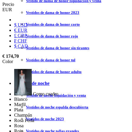
Vestido de dama de honor liquidación y venta
Precio
EUR
Vestidos de dama de honor 2023
Vestidos de dama de honor corto
$ USD
€ EUR
£ GBP
Vestidos de dama de honor rojo
₣ CHF
$ CAD
Vestidos de dama de honor sin tirantes
€ 174,70
Vestidos de dama de honor tul
Color
Vestidos de dama de honor adulto
Vestidos de noche
Como cuadro
Vestido de noche liquidación y venta
Blanco
Marfil
Vestidos de noche espalda descubierta
Plata
Champán
Vestidos de noche 2023
Rosa Perla
Rosa
Rojo
Vestidos de noche tallas grandes