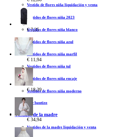
Vestido de flores niña liquidación y venta
Vestidos de flores niña 2023
€ 7,35
Vestidos de flores niña blanco
Vestidos de flores niña azul
Vestidos de flores niña marfil
€ 11,94
Vestidos de flores niña tul
Vestidos de flores niña encaje
€ 18,39
Vestidos de flores niña moderno
Vestidos de bautizo
Vestidos de la madre
€ 34,94
Vestidos de la madre liquidación y venta