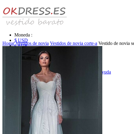
Moneda :
$ USD
Hogar
Vestidos de novia
Vestidos de novia corte-a
Vestido de novia 
€ EUR
£ GBP
₣ CHF
$ CAD
|
Identificarse & Registrarse
|
Obtener la contraseña
|
Ayuda
Mensaje
Carro (0)
Vestidos de novia
Vestido de novia liquidación y venta
Vestidos de novia vendimia