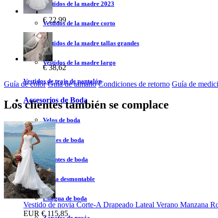
Vestidos de la madre 2023
€ 22,99
Vestidos de la madre corto
Vestidos de la madre tallas grandes
Vestidos de la madre largo
€ 38,62
Vestidos de traje de pantalón
Guía de color
Guía de tamaño
Condiciones de retorno
Guía de medic
Accesorios de Boda
Los clientes también se complace
Velos de boda
Chales de boda
Guantes de boda
Falda desmontable
Enagua de boda
Vestido de novia Corte-A Drapeado Lateal Verano Manzana Ro
EUR
€ 115,85
Zapatos de novia