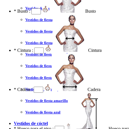
Vestidos de fiesta 2023
*
Busto :
Busto
Vestidos de fiesta sexy
Vestidos de fiesta largo
Vestidos de fiesta corto
*
Cintura :
Cintura
Vestidos de fiesta corte princesa
Vestidos de fiesta sin tirantes
Vestidos de fiesta negro
Vestidos de fiesta rojo
*
Cadera :
Cadera
Vestidos de fiesta amarillo
Vestidos de fiesta azul
Vestidos de cóctel
*
Hueco para el piso :
Hueco para